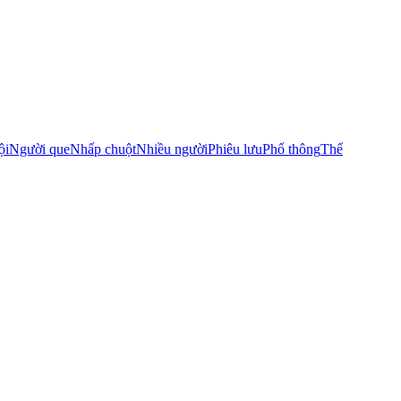
ội
Người que
Nhấp chuột
Nhiều người
Phiêu lưu
Phổ thông
Thể