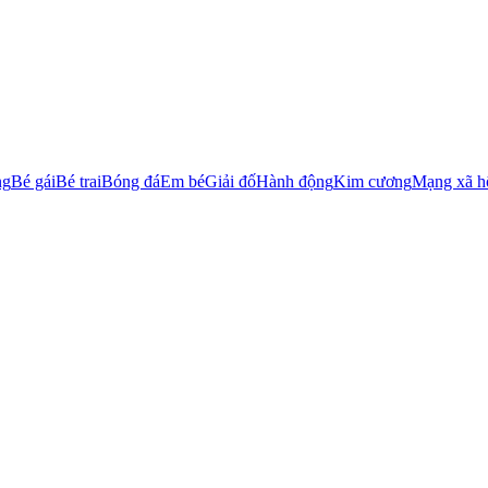
ng
Bé gái
Bé trai
Bóng đá
Em bé
Giải đố
Hành động
Kim cương
Mạng xã h