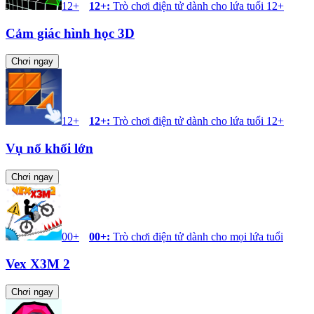
12+
12+
:
Trò chơi điện tử dành cho lứa tuổi 12+
Cảm giác hình học 3D
Chơi ngay
12+
12+
:
Trò chơi điện tử dành cho lứa tuổi 12+
Vụ nổ khối lớn
Chơi ngay
00+
00+
:
Trò chơi điện tử dành cho mọi lứa tuổi
Vex X3M 2
Chơi ngay