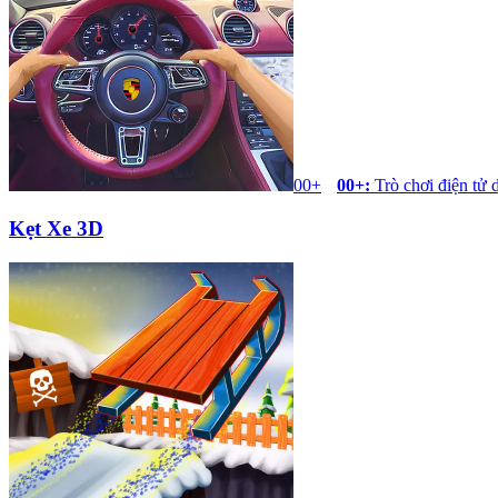
00+
00+
:
Trò chơi điện tử 
Kẹt Xe 3D