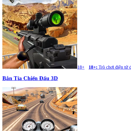
18+
18+
:
Trò chơi điện tử 
Bắn Tỉa Chiến Đấu 3D