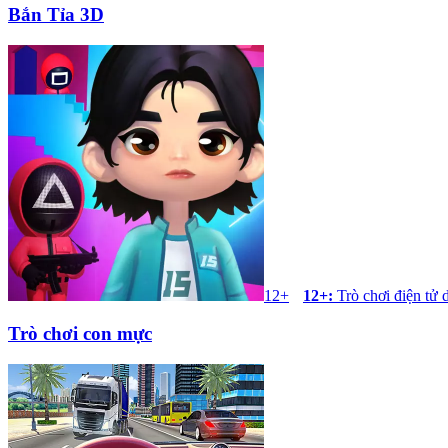
Bắn Tỉa 3D
12+
12+
:
Trò chơi điện tử 
Trò chơi con mực