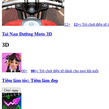
12+
12+
:
Trò chơi điện tử 
Tai Nạn Đường Moto 3D
3D
00+
00+
:
Trò chơi điện tử dành cho mọi lứa tuổi
Tiệm làm tóc: Tiệm làm đẹp
Chơi ngay