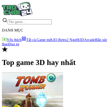
DANH MỤC
Yêu thích
Tất cả
.Game mới
.IO
.Retro
2 Người
3D
Arcade
Bắn sú
thao
Đua xe
Top game
3D
hay nhất