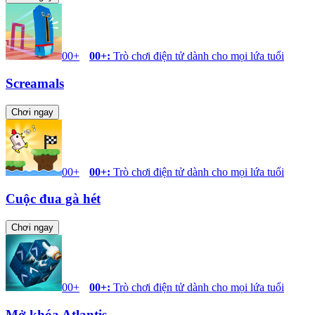
00+
00+
:
Trò chơi điện tử dành cho mọi lứa tuổi
Screamals
Chơi ngay
00+
00+
:
Trò chơi điện tử dành cho mọi lứa tuổi
Cuộc đua gà hét
Chơi ngay
00+
00+
:
Trò chơi điện tử dành cho mọi lứa tuổi
Mở khóa Atlantis