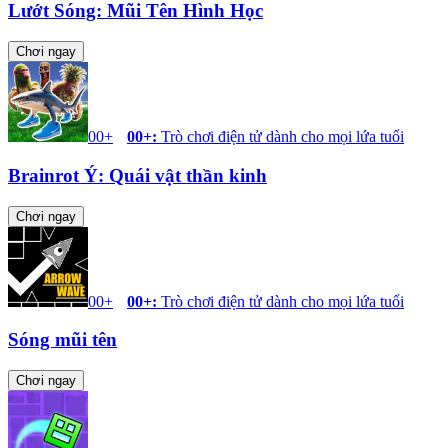
Lướt Sóng: Mũi Tên Hình Học
Chơi ngay
00+
00+
:
Trò chơi điện tử dành cho mọi lứa tuổi
Brainrot Ý: Quái vật thần kinh
Chơi ngay
00+
00+
:
Trò chơi điện tử dành cho mọi lứa tuổi
Sóng mũi tên
Chơi ngay