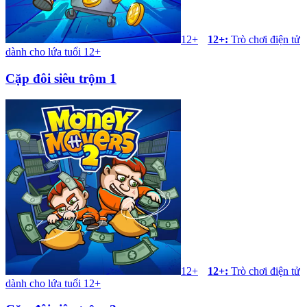
12+
12+
:
Trò chơi điện tử
dành cho lứa tuổi 12+
Cặp đôi siêu trộm 1
12+
12+
:
Trò chơi điện tử
dành cho lứa tuổi 12+