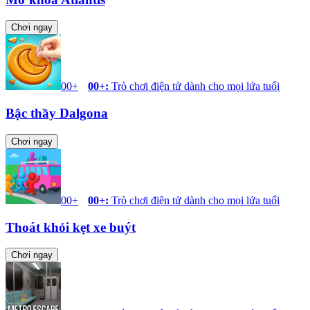
Chơi ngay
00+
00+
:
Trò chơi điện tử dành cho mọi lứa tuổi
Bậc thầy Dalgona
Chơi ngay
00+
00+
:
Trò chơi điện tử dành cho mọi lứa tuổi
Thoát khỏi kẹt xe buýt
Chơi ngay