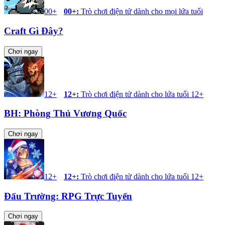
00+
00+
:
Trò chơi điện tử dành cho mọi lứa tuổi
Craft Gì Đây?
Chơi ngay
12+
12+
:
Trò chơi điện tử dành cho lứa tuổi 12+
BH: Phòng Thủ Vương Quốc
Chơi ngay
12+
12+
:
Trò chơi điện tử dành cho lứa tuổi 12+
Đấu Trường: RPG Trực Tuyến
Chơi ngay