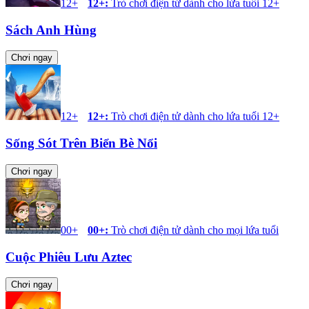
12+
12+
:
Trò chơi điện tử dành cho lứa tuổi 12+
Sách Anh Hùng
Chơi ngay
12+
12+
:
Trò chơi điện tử dành cho lứa tuổi 12+
Sống Sót Trên Biển Bè Nổi
Chơi ngay
00+
00+
:
Trò chơi điện tử dành cho mọi lứa tuổi
Cuộc Phiêu Lưu Aztec
Chơi ngay