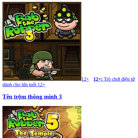
12+
12+
:
Trò chơi điện tử
dành cho lứa tuổi 12+
Tên trộm thông minh 3