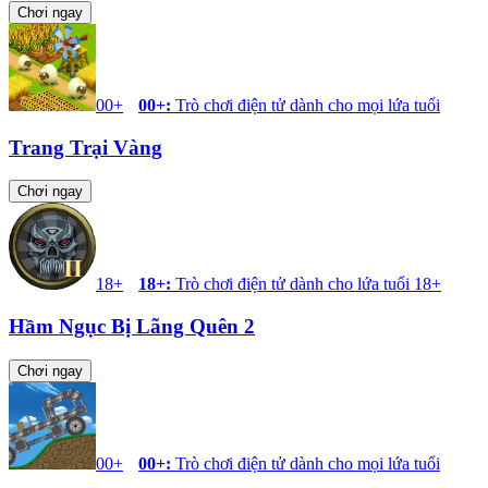
Chơi ngay
00+
00+
:
Trò chơi điện tử dành cho mọi lứa tuổi
Trang Trại Vàng
Chơi ngay
18+
18+
:
Trò chơi điện tử dành cho lứa tuổi 18+
Hầm Ngục Bị Lãng Quên 2
Chơi ngay
00+
00+
:
Trò chơi điện tử dành cho mọi lứa tuổi