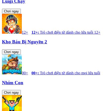
Luigi Chạy
Chơi ngay
12+
12+
:
Trò chơi điện tử dành cho lứa tuổi 12+
Kho Báu Bị Nguyền 2
Chơi ngay
00+
00+
:
Trò chơi điện tử dành cho mọi lứa tuổi
Nhím Con
Chơi ngay