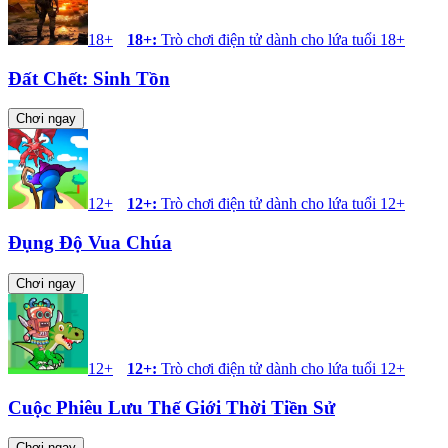
18+
18+
:
Trò chơi điện tử dành cho lứa tuổi 18+
Đất Chết: Sinh Tồn
Chơi ngay
12+
12+
:
Trò chơi điện tử dành cho lứa tuổi 12+
Đụng Độ Vua Chúa
Chơi ngay
12+
12+
:
Trò chơi điện tử dành cho lứa tuổi 12+
Cuộc Phiêu Lưu Thế Giới Thời Tiền Sử
Chơi ngay