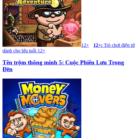
12+
12+
:
Trò chơi điện tử
dành cho lứa tuổi 12+
Tên trộm thông minh 5: Cuộc Phiêu Lưu Trong
Đền