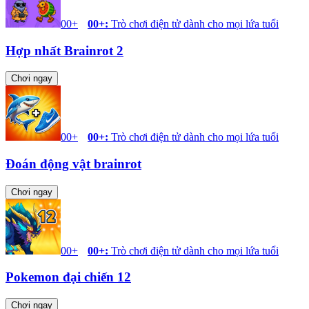
00+
00+
:
Trò chơi điện tử dành cho mọi lứa tuổi
Hợp nhất Brainrot 2
Chơi ngay
00+
00+
:
Trò chơi điện tử dành cho mọi lứa tuổi
Đoán động vật brainrot
Chơi ngay
00+
00+
:
Trò chơi điện tử dành cho mọi lứa tuổi
Pokemon đại chiến 12
Chơi ngay