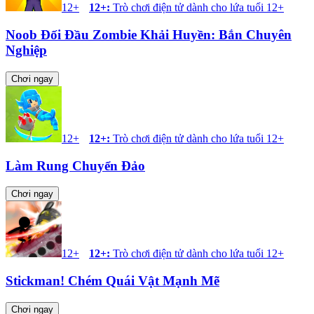
12+
12+
:
Trò chơi điện tử dành cho lứa tuổi 12+
Noob Đối Đầu Zombie Khải Huyền: Bắn Chuyên
Nghiệp
Chơi ngay
12+
12+
:
Trò chơi điện tử dành cho lứa tuổi 12+
Làm Rung Chuyển Đảo
Chơi ngay
12+
12+
:
Trò chơi điện tử dành cho lứa tuổi 12+
Stickman! Chém Quái Vật Mạnh Mẽ
Chơi ngay