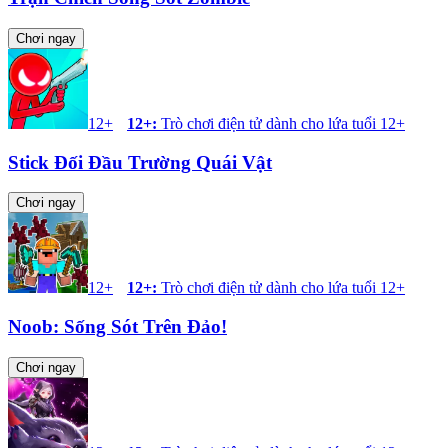
Chơi ngay
12+
12+
:
Trò chơi điện tử dành cho lứa tuổi 12+
Stick Đối Đầu Trường Quái Vật
Chơi ngay
12+
12+
:
Trò chơi điện tử dành cho lứa tuổi 12+
Noob: Sống Sót Trên Đảo!
Chơi ngay