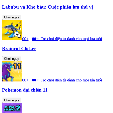
Labubu và Kho báu: Cuộc phiêu lưu thú vị
Chơi ngay
00+
00+
:
Trò chơi điện tử dành cho mọi lứa tuổi
Brainrot Clicker
Chơi ngay
00+
00+
:
Trò chơi điện tử dành cho mọi lứa tuổi
Pokemon đại chiến 11
Chơi ngay