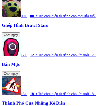
00+
00+
:
Trò chơi điện tử dành cho mọi lứa tuổi
Ghép Hình Brawl Stars
Chơi ngay
12+
12+
:
Trò chơi điện tử dành cho lứa tuổi 12+
Bắn Mực
Chơi ngay
18+
18+
:
Trò chơi điện tử dành cho lứa tuổi 18+
Thành Phố Của Những Kẻ Điên