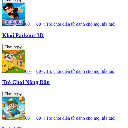
00+
00+
:
Trò chơi điện tử dành cho mọi lứa tuổi
Khối Parkour 3D
Chơi ngay
00+
00+
:
Trò chơi điện tử dành cho mọi lứa tuổi
Trò Chơi Nông Dân
Chơi ngay
00+
00+
:
Trò chơi điện tử dành cho mọi lứa tuổi