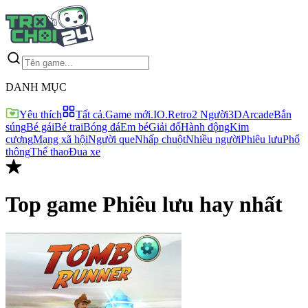
DANH MỤC
Yêu thích
Tất cả
.Game mới
.IO
.Retro
2 Người
3D
Arcade
Bắn
súng
Bé gái
Bé trai
Bóng đá
Em bé
Giải đố
Hành động
Kim
cương
Mạng xã hội
Người que
Nhấp chuột
Nhiều người
Phiêu lưu
Phổ
thông
Thể thao
Đua xe
Top game
Phiêu lưu
hay nhất