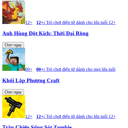
12+
12+
:
Trò chơi điện tử dành cho lứa tuổi 12+
Anh Hùng Đột Kích: Thời Đại Rồng
Chơi ngay
00+
00+
:
Trò chơi điện tử dành cho mọi lứa tuổi
Khối Lập Phương Craft
Chơi ngay
12+
12+
:
Trò chơi điện tử dành cho lứa tuổi 12+
Trận Chiến Sống Sót Zombie