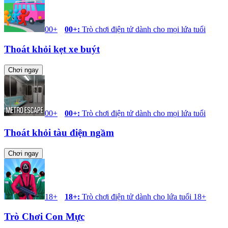
00+
00+
:
Trò chơi điện tử dành cho mọi lứa tuổi
Thoát khỏi kẹt xe buýt
Chơi ngay
00+
00+
:
Trò chơi điện tử dành cho mọi lứa tuổi
Thoát khỏi tàu điện ngầm
Chơi ngay
18+
18+
:
Trò chơi điện tử dành cho lứa tuổi 18+
Trò Chơi Con Mực