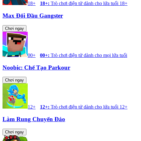
18+
18+
:
Trò chơi điện tử dành cho lứa tuổi 18+
Max Đối Đầu Gangster
Chơi ngay
00+
00+
:
Trò chơi điện tử dành cho mọi lứa tuổi
Noobic: Chế Tạo Parkour
Chơi ngay
12+
12+
:
Trò chơi điện tử dành cho lứa tuổi 12+
Làm Rung Chuyển Đảo
Chơi ngay