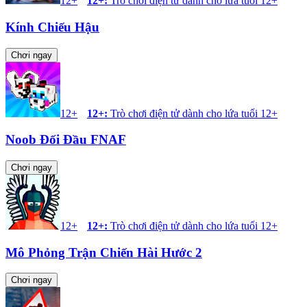
12+
12+
:
Trò chơi điện tử dành cho lứa tuổi 12+
Kính Chiếu Hậu
Chơi ngay
12+
12+
:
Trò chơi điện tử dành cho lứa tuổi 12+
Noob Đối Đầu FNAF
Chơi ngay
12+
12+
:
Trò chơi điện tử dành cho lứa tuổi 12+
Mô Phỏng Trận Chiến Hài Hước 2
Chơi ngay