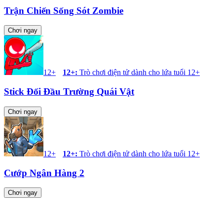
Trận Chiến Sống Sót Zombie
Chơi ngay
12+
12+
:
Trò chơi điện tử dành cho lứa tuổi 12+
Stick Đối Đầu Trường Quái Vật
Chơi ngay
12+
12+
:
Trò chơi điện tử dành cho lứa tuổi 12+
Cướp Ngân Hàng 2
Chơi ngay