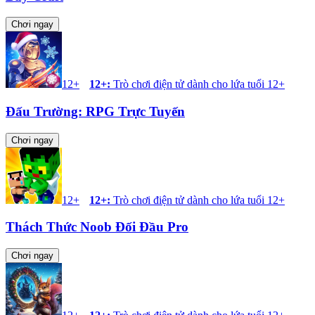
Chơi ngay
12+
12+
:
Trò chơi điện tử dành cho lứa tuổi 12+
Đấu Trường: RPG Trực Tuyến
Chơi ngay
12+
12+
:
Trò chơi điện tử dành cho lứa tuổi 12+
Thách Thức Noob Đối Đầu Pro
Chơi ngay