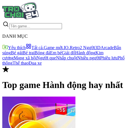
DANH MỤC
Yêu thích
Tất cả
.Game mới
.IO
.Retro
2 Người
3D
Arcade
Bắn
súng
Bé gái
Bé trai
Bóng đá
Em bé
Giải đố
Hành động
Kim
cương
Mạng xã hội
Người que
Nhấp chuột
Nhiều người
Phiêu lưu
Phổ
thông
Thể thao
Đua xe
Top game
Hành động
hay nhất