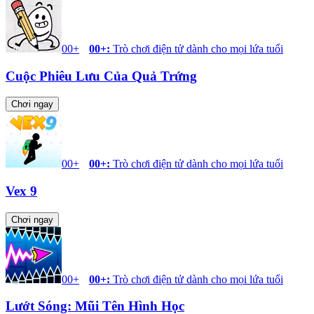
00+
00+
:
Trò chơi điện tử dành cho mọi lứa tuổi
Cuộc Phiêu Lưu Của Quả Trứng
Chơi ngay
00+
00+
:
Trò chơi điện tử dành cho mọi lứa tuổi
Vex 9
Chơi ngay
00+
00+
:
Trò chơi điện tử dành cho mọi lứa tuổi
Lướt Sóng: Mũi Tên Hình Học