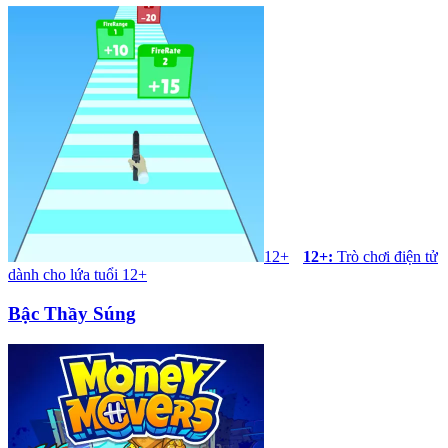
12+
12+
:
Trò chơi điện tử
dành cho lứa tuổi 12+
Bậc Thầy Súng