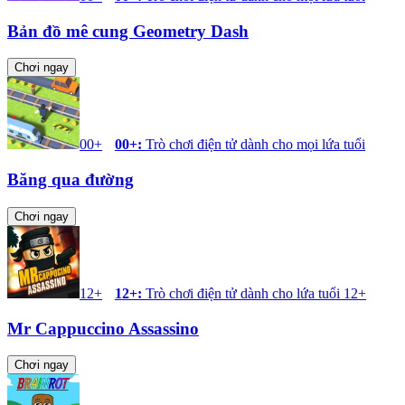
Bản đồ mê cung Geometry Dash
Chơi ngay
00+
00+
:
Trò chơi điện tử dành cho mọi lứa tuổi
Băng qua đường
Chơi ngay
12+
12+
:
Trò chơi điện tử dành cho lứa tuổi 12+
Mr Cappuccino Assassino
Chơi ngay