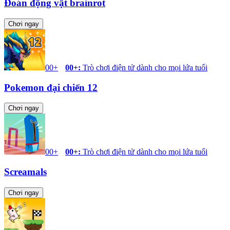
Đoán động vật brainrot
Chơi ngay
00+
00+
:
Trò chơi điện tử dành cho mọi lứa tuổi
Pokemon đại chiến 12
Chơi ngay
00+
00+
:
Trò chơi điện tử dành cho mọi lứa tuổi
Screamals
Chơi ngay