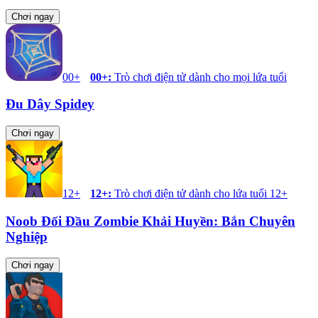
Chơi ngay
00+
00+
:
Trò chơi điện tử dành cho mọi lứa tuổi
Đu Dây Spidey
Chơi ngay
12+
12+
:
Trò chơi điện tử dành cho lứa tuổi 12+
Noob Đối Đầu Zombie Khải Huyền: Bắn Chuyên
Nghiệp
Chơi ngay