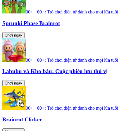
00+
00+
:
Trò chơi điện tử dành cho mọi lứa tuổi
Sprunki Phase Brainrot
Chơi ngay
00+
00+
:
Trò chơi điện tử dành cho mọi lứa tuổi
Labubu và Kho báu: Cuộc phiêu lưu thú vị
Chơi ngay
00+
00+
:
Trò chơi điện tử dành cho mọi lứa tuổi
Brainrot Clicker