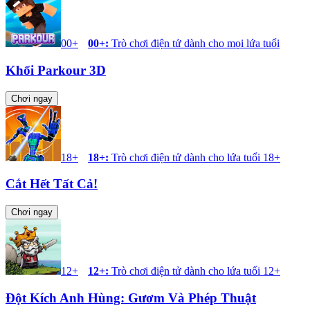
00+
00+
:
Trò chơi điện tử dành cho mọi lứa tuổi
Khối Parkour 3D
Chơi ngay
18+
18+
:
Trò chơi điện tử dành cho lứa tuổi 18+
Cắt Hết Tất Cả!
Chơi ngay
12+
12+
:
Trò chơi điện tử dành cho lứa tuổi 12+
Đột Kích Anh Hùng: Gươm Và Phép Thuật