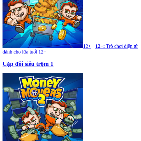
12+
12+
:
Trò chơi điện tử
dành cho lứa tuổi 12+
Cặp đôi siêu trộm 1