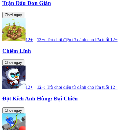
Trận Đấu Đơn Giản
Chơi ngay
12+
12+
:
Trò chơi điện tử dành cho lứa tuổi 12+
Chiếm Lĩnh
Chơi ngay
12+
12+
:
Trò chơi điện tử dành cho lứa tuổi 12+
Đột Kích Anh Hùng: Đại Chiến
Chơi ngay