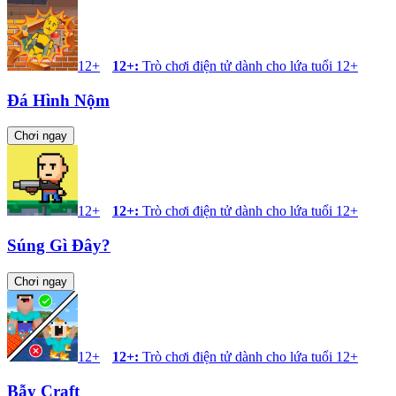
12+
12+
:
Trò chơi điện tử dành cho lứa tuổi 12+
Đá Hình Nộm
Chơi ngay
12+
12+
:
Trò chơi điện tử dành cho lứa tuổi 12+
Súng Gì Đây?
Chơi ngay
12+
12+
:
Trò chơi điện tử dành cho lứa tuổi 12+
Bẫy Craft