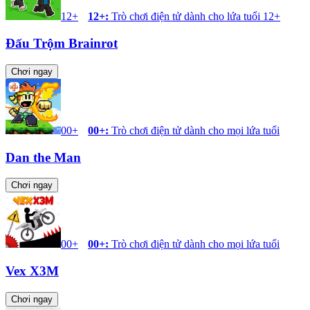
12+
12+
:
Trò chơi điện tử dành cho lứa tuổi 12+
Đấu Trộm Brainrot
Chơi ngay
00+
00+
:
Trò chơi điện tử dành cho mọi lứa tuổi
Dan the Man
Chơi ngay
00+
00+
:
Trò chơi điện tử dành cho mọi lứa tuổi
Vex X3M
Chơi ngay