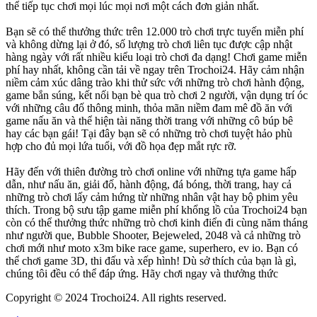
thể tiếp tục chơi mọi lúc mọi nơi một cách đơn giản nhất.
Bạn sẽ có thể thưởng thức trên 12.000 trò chơi trực tuyến miễn phí
và không dừng lại ở đó, số lượng trò chơi liên tục được cập nhật
hàng ngày với rất nhiều kiểu loại trò chơi đa dạng! Chơi game miễn
phí hay nhất, không cần tải về ngay trên Trochoi24. Hãy cảm nhận
niềm cảm xúc dâng trào khi thử sức với những trò chơi hành động,
game bắn súng, kết nối bạn bè qua trò chơi 2 người, vận dụng trí óc
với những câu đố thông minh, thỏa mãn niềm đam mê đồ ăn với
game nấu ăn và thể hiện tài năng thời trang với những cô búp bê
hay các bạn gái! Tại đây bạn sẽ có những trò chơi tuyệt hảo phù
hợp cho đủ mọi lứa tuổi, với đồ họa đẹp mắt rực rỡ.
Hãy đến với thiên đường trò chơi online với những tựa game hấp
dẫn, như nấu ăn, giải đố, hành động, đá bóng, thời trang, hay cả
những trò chơi lấy cảm hứng từ những nhân vật hay bộ phim yêu
thích. Trong bộ sưu tập game miễn phí khổng lồ của Trochoi24 bạn
còn có thể thưởng thức những trò chơi kinh điển đi cùng năm tháng
như người que, Bubble Shooter, Bejeweled, 2048 và cả những trò
chơi mới như moto x3m bike race game, superhero, ev io. Bạn có
thể chơi game 3D, thi đấu và xếp hình! Dù sở thích của bạn là gì,
chúng tôi đều có thể đáp ứng. Hãy chơi ngay và thưởng thức
Copyright © 2024 Trochoi24. All rights reserved.