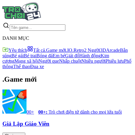
DANH MỤC
Yêu thích
Tất cả
.Game mới
.IO
.Retro
2 Người
3D
Arcade
Bắn
súng
Bé gái
Bé trai
Bóng đá
Em bé
Giải đố
Hành động
Kim
cương
Mạng xã hội
Người que
Nhấp chuột
Nhiều người
Phiêu lưu
Phổ
thông
Thể thao
Đua xe
.Game mới
00+
00+
:
Trò chơi điện tử dành cho mọi lứa tuổi
Giả Lập Giáo Viên