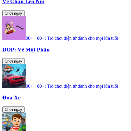
Vẽ Chân Leo Núi
Chơi ngay
00+
00+
:
Trò chơi điện tử dành cho mọi lứa tuổi
DOP: Vẽ Một Phần
Chơi ngay
00+
00+
:
Trò chơi điện tử dành cho mọi lứa tuổi
Đua Xe
Chơi ngay