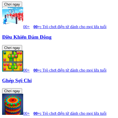
Chơi ngay
00+
00+
:
Trò chơi điện tử dành cho mọi lứa tuổi
Điều Khiển Đám Đông
Chơi ngay
00+
00+
:
Trò chơi điện tử dành cho mọi lứa tuổi
Ghép Sợi Chỉ
Chơi ngay
00+
00+
:
Trò chơi điện tử dành cho mọi lứa tuổi