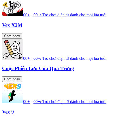
00+
00+
:
Trò chơi điện tử dành cho mọi lứa tuổi
Vex X3M
Chơi ngay
00+
00+
:
Trò chơi điện tử dành cho mọi lứa tuổi
Cuộc Phiêu Lưu Của Quả Trứng
Chơi ngay
00+
00+
:
Trò chơi điện tử dành cho mọi lứa tuổi
Vex 9