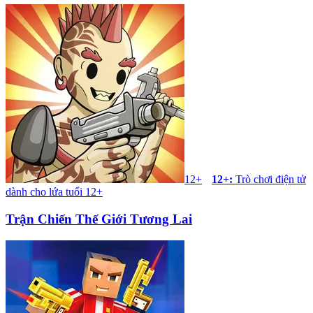
12+
12+
:
Trò chơi điện tử
dành cho lứa tuổi 12+
Trận Chiến Thế Giới Tương Lai