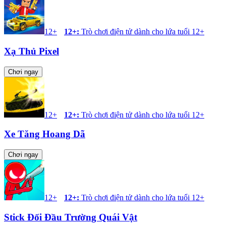
12+
12+
:
Trò chơi điện tử dành cho lứa tuổi 12+
Xạ Thủ Pixel
Chơi ngay
12+
12+
:
Trò chơi điện tử dành cho lứa tuổi 12+
Xe Tăng Hoang Dã
Chơi ngay
12+
12+
:
Trò chơi điện tử dành cho lứa tuổi 12+
Stick Đối Đầu Trường Quái Vật