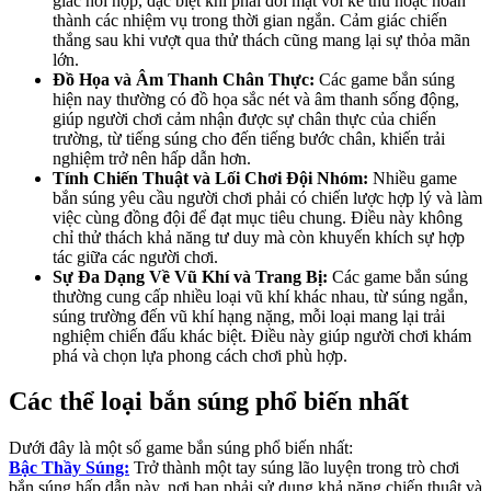
giác hồi hộp, đặc biệt khi phải đối mặt với kẻ thù hoặc hoàn
thành các nhiệm vụ trong thời gian ngắn. Cảm giác chiến
thắng sau khi vượt qua thử thách cũng mang lại sự thỏa mãn
lớn.
Đồ Họa và Âm Thanh Chân Thực:
Các game bắn súng
hiện nay thường có đồ họa sắc nét và âm thanh sống động,
giúp người chơi cảm nhận được sự chân thực của chiến
trường, từ tiếng súng cho đến tiếng bước chân, khiến trải
nghiệm trở nên hấp dẫn hơn.
Tính Chiến Thuật và Lối Chơi Đội Nhóm:
Nhiều game
bắn súng yêu cầu người chơi phải có chiến lược hợp lý và làm
việc cùng đồng đội để đạt mục tiêu chung. Điều này không
chỉ thử thách khả năng tư duy mà còn khuyến khích sự hợp
tác giữa các người chơi.
Sự Đa Dạng Về Vũ Khí và Trang Bị:
Các game bắn súng
thường cung cấp nhiều loại vũ khí khác nhau, từ súng ngắn,
súng trường đến vũ khí hạng nặng, mỗi loại mang lại trải
nghiệm chiến đấu khác biệt. Điều này giúp người chơi khám
phá và chọn lựa phong cách chơi phù hợp.
Các thể loại bắn súng phổ biến nhất
Dưới đây là một số game bắn súng phổ biến nhất:
Bậc Thầy Súng:
Trở thành một tay súng lão luyện trong trò chơi
bắn súng hấp dẫn này, nơi bạn phải sử dụng khả năng chiến thuật và