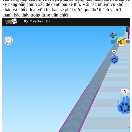
kỹ năng bắn chính xác để đánh bại kẻ thù. Với các nhiệm vụ khó
khăn và nhiều loại vũ khí, bạn sẽ phải vượt qua thử thách và trở
thành bậc thầy trong từng trận chiến.