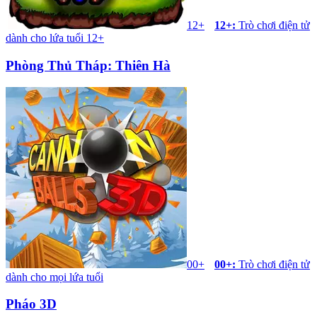
12+
12+
:
Trò chơi điện tử
dành cho lứa tuổi 12+
Phòng Thủ Tháp: Thiên Hà
00+
00+
:
Trò chơi điện tử
dành cho mọi lứa tuổi
Pháo 3D