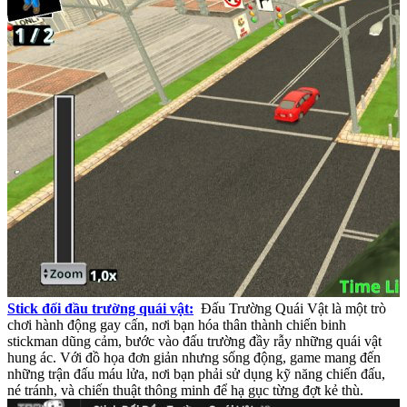
Stick đối đầu trường quái vật:
Đấu Trường Quái Vật là một trò
chơi hành động gay cấn, nơi bạn hóa thân thành chiến binh
stickman dũng cảm, bước vào đấu trường đầy rẫy những quái vật
hung ác. Với đồ họa đơn giản nhưng sống động, game mang đến
những trận đấu máu lửa, nơi bạn phải sử dụng kỹ năng chiến đấu,
né tránh, và chiến thuật thông minh để hạ gục từng đợt kẻ thù.