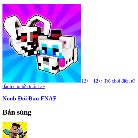
12+
12+
:
Trò chơi điện tử
dành cho lứa tuổi 12+
Noob Đối Đầu FNAF
Bắn súng