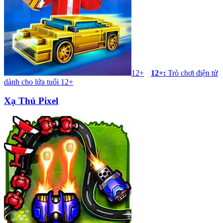
12+
12+
:
Trò chơi điện tử
dành cho lứa tuổi 12+
Xạ Thủ Pixel