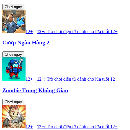
Chơi ngay
12+
12+
:
Trò chơi điện tử dành cho lứa tuổi 12+
Cướp Ngân Hàng 2
Chơi ngay
12+
12+
:
Trò chơi điện tử dành cho lứa tuổi 12+
Zombie Trong Không Gian
Chơi ngay
12+
12+
:
Trò chơi điện tử dành cho lứa tuổi 12+