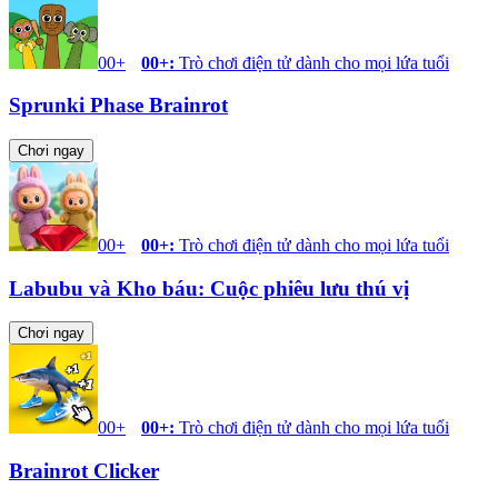
00+
00+
:
Trò chơi điện tử dành cho mọi lứa tuổi
Sprunki Phase Brainrot
Chơi ngay
00+
00+
:
Trò chơi điện tử dành cho mọi lứa tuổi
Labubu và Kho báu: Cuộc phiêu lưu thú vị
Chơi ngay
00+
00+
:
Trò chơi điện tử dành cho mọi lứa tuổi
Brainrot Clicker