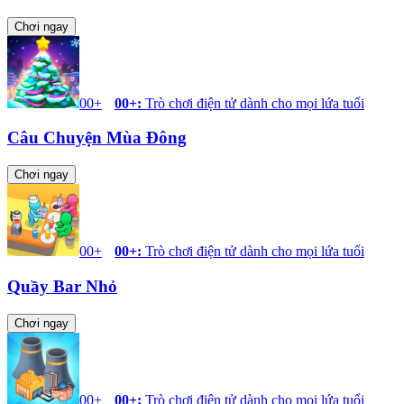
Chơi ngay
00+
00+
:
Trò chơi điện tử dành cho mọi lứa tuổi
Câu Chuyện Mùa Đông
Chơi ngay
00+
00+
:
Trò chơi điện tử dành cho mọi lứa tuổi
Quầy Bar Nhỏ
Chơi ngay
00+
00+
:
Trò chơi điện tử dành cho mọi lứa tuổi