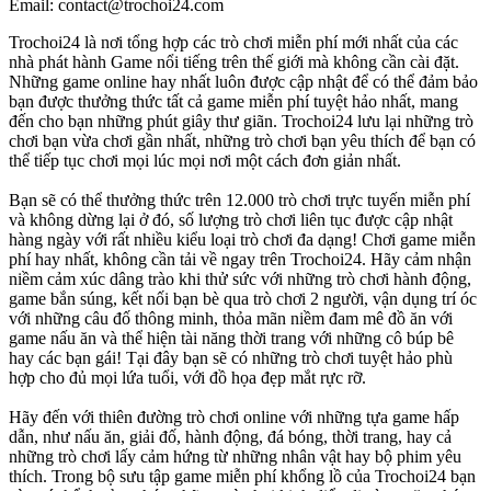
Email: contact@trochoi24.com
Trochoi24 là nơi tổng hợp các trò chơi miễn phí mới nhất của các
nhà phát hành Game nổi tiếng trên thế giới mà không cần cài đặt.
Những game online hay nhất luôn được cập nhật để có thể đảm bảo
bạn được thưởng thức tất cả game miễn phí tuyệt hảo nhất, mang
đến cho bạn những phút giây thư giãn. Trochoi24 lưu lại những trò
chơi bạn vừa chơi gần nhất, những trò chơi bạn yêu thích để bạn có
thể tiếp tục chơi mọi lúc mọi nơi một cách đơn giản nhất.
Bạn sẽ có thể thưởng thức trên 12.000 trò chơi trực tuyến miễn phí
và không dừng lại ở đó, số lượng trò chơi liên tục được cập nhật
hàng ngày với rất nhiều kiểu loại trò chơi đa dạng! Chơi game miễn
phí hay nhất, không cần tải về ngay trên Trochoi24. Hãy cảm nhận
niềm cảm xúc dâng trào khi thử sức với những trò chơi hành động,
game bắn súng, kết nối bạn bè qua trò chơi 2 người, vận dụng trí óc
với những câu đố thông minh, thỏa mãn niềm đam mê đồ ăn với
game nấu ăn và thể hiện tài năng thời trang với những cô búp bê
hay các bạn gái! Tại đây bạn sẽ có những trò chơi tuyệt hảo phù
hợp cho đủ mọi lứa tuổi, với đồ họa đẹp mắt rực rỡ.
Hãy đến với thiên đường trò chơi online với những tựa game hấp
dẫn, như nấu ăn, giải đố, hành động, đá bóng, thời trang, hay cả
những trò chơi lấy cảm hứng từ những nhân vật hay bộ phim yêu
thích. Trong bộ sưu tập game miễn phí khổng lồ của Trochoi24 bạn