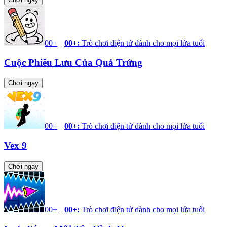
00+
00+
:
Trò chơi điện tử dành cho mọi lứa tuổi
Cuộc Phiêu Lưu Của Quả Trứng
Chơi ngay
00+
00+
:
Trò chơi điện tử dành cho mọi lứa tuổi
Vex 9
Chơi ngay
00+
00+
:
Trò chơi điện tử dành cho mọi lứa tuổi