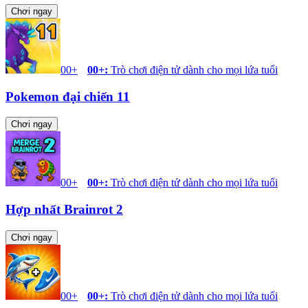
Chơi ngay
00+
00+
:
Trò chơi điện tử dành cho mọi lứa tuổi
Pokemon đại chiến 11
Chơi ngay
00+
00+
:
Trò chơi điện tử dành cho mọi lứa tuổi
Hợp nhất Brainrot 2
Chơi ngay
00+
00+
:
Trò chơi điện tử dành cho mọi lứa tuổi