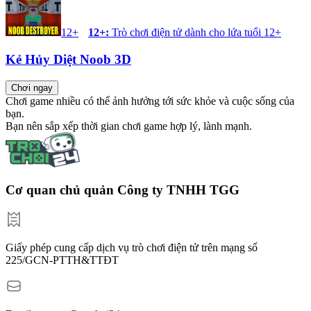
12+
12+
:
Trò chơi điện tử dành cho lứa tuổi 12+
Kẻ Hủy Diệt Noob 3D
Chơi ngay
Chơi game nhiều có thể ảnh hưởng tới sức khỏe và cuộc sống của
bạn.
Bạn nên sắp xếp thời gian chơi game hợp lý, lành mạnh.
Cơ quan chủ quản Công ty TNHH TGG
Giấy phép cung cấp dịch vụ trò chơi điện tử trên mạng số
225/GCN-PTTH&TTĐT