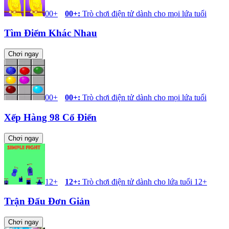
00+
00+
:
Trò chơi điện tử dành cho mọi lứa tuổi
Tìm Điểm Khác Nhau
Chơi ngay
00+
00+
:
Trò chơi điện tử dành cho mọi lứa tuổi
Xếp Hàng 98 Cổ Điển
Chơi ngay
12+
12+
:
Trò chơi điện tử dành cho lứa tuổi 12+
Trận Đấu Đơn Giản
Chơi ngay