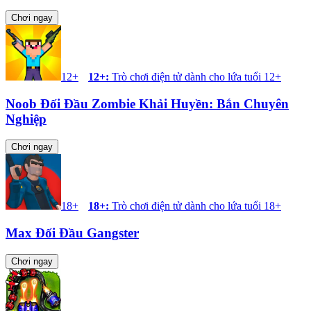
Chơi ngay
12+
12+
:
Trò chơi điện tử dành cho lứa tuổi 12+
Noob Đối Đầu Zombie Khải Huyền: Bắn Chuyên
Nghiệp
Chơi ngay
18+
18+
:
Trò chơi điện tử dành cho lứa tuổi 18+
Max Đối Đầu Gangster
Chơi ngay