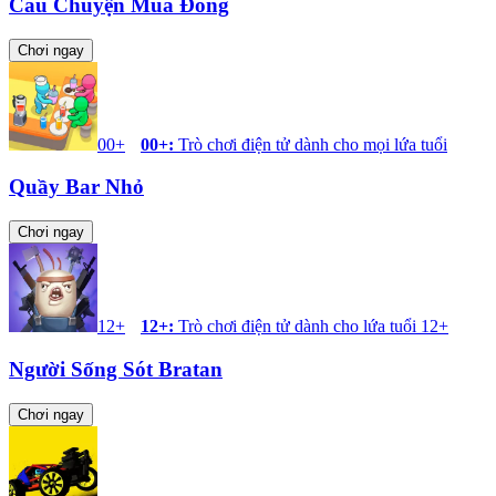
Câu Chuyện Mùa Đông
Chơi ngay
00+
00+
:
Trò chơi điện tử dành cho mọi lứa tuổi
Quầy Bar Nhỏ
Chơi ngay
12+
12+
:
Trò chơi điện tử dành cho lứa tuổi 12+
Người Sống Sót Bratan
Chơi ngay