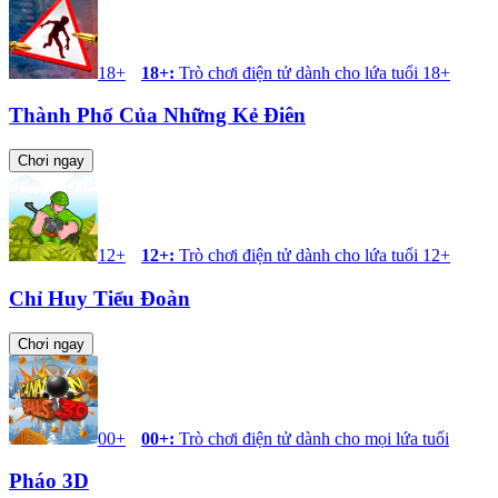
18+
18+
:
Trò chơi điện tử dành cho lứa tuổi 18+
Thành Phố Của Những Kẻ Điên
Chơi ngay
12+
12+
:
Trò chơi điện tử dành cho lứa tuổi 12+
Chỉ Huy Tiểu Đoàn
Chơi ngay
00+
00+
:
Trò chơi điện tử dành cho mọi lứa tuổi
Pháo 3D