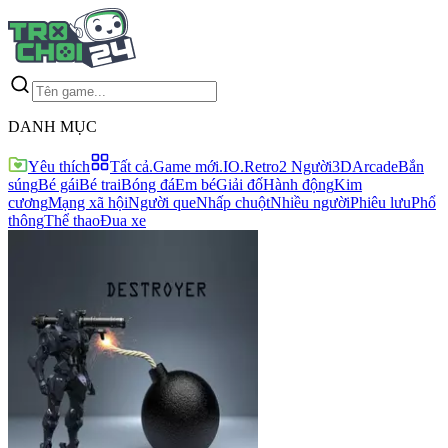
DANH MỤC
Yêu thích
Tất cả
.Game mới
.IO
.Retro
2 Người
3D
Arcade
Bắn
súng
Bé gái
Bé trai
Bóng đá
Em bé
Giải đố
Hành động
Kim
cương
Mạng xã hội
Người que
Nhấp chuột
Nhiều người
Phiêu lưu
Phổ
thông
Thể thao
Đua xe