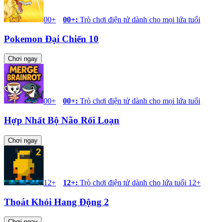
00+
00+
:
Trò chơi điện tử dành cho mọi lứa tuổi
Pokemon Đại Chiến 10
Chơi ngay
00+
00+
:
Trò chơi điện tử dành cho mọi lứa tuổi
Hợp Nhất Bộ Não Rối Loạn
Chơi ngay
12+
12+
:
Trò chơi điện tử dành cho lứa tuổi 12+
Thoát Khỏi Hang Động 2
Chơi ngay