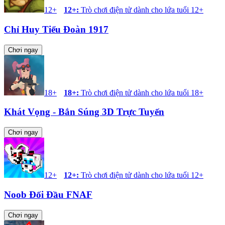
12+
12+
:
Trò chơi điện tử dành cho lứa tuổi 12+
Chỉ Huy Tiểu Đoàn 1917
Chơi ngay
18+
18+
:
Trò chơi điện tử dành cho lứa tuổi 18+
Khát Vọng - Bắn Súng 3D Trực Tuyến
Chơi ngay
12+
12+
:
Trò chơi điện tử dành cho lứa tuổi 12+
Noob Đối Đầu FNAF
Chơi ngay