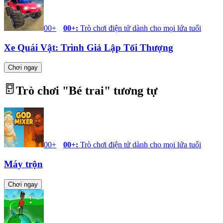
00+
00+
:
Trò chơi điện tử dành cho mọi lứa tuổi
Xe Quái Vật: Trình Giả Lập Tối Thượng
Chơi ngay
Trò chơi "
Bé trai
" tương tự
00+
00+
:
Trò chơi điện tử dành cho mọi lứa tuổi
Máy trộn
Chơi ngay