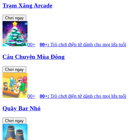
Trạm Xăng Arcade
Chơi ngay
00+
00+
:
Trò chơi điện tử dành cho mọi lứa tuổi
Câu Chuyện Mùa Đông
Chơi ngay
00+
00+
:
Trò chơi điện tử dành cho mọi lứa tuổi
Quầy Bar Nhỏ
Chơi ngay