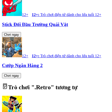
12+
12+
:
Trò chơi điện tử dành cho lứa tuổi 12+
Stick Đối Đầu Trường Quái Vật
Chơi ngay
12+
12+
:
Trò chơi điện tử dành cho lứa tuổi 12+
Cướp Ngân Hàng 2
Chơi ngay
Trò chơi "
.Retro
" tương tự