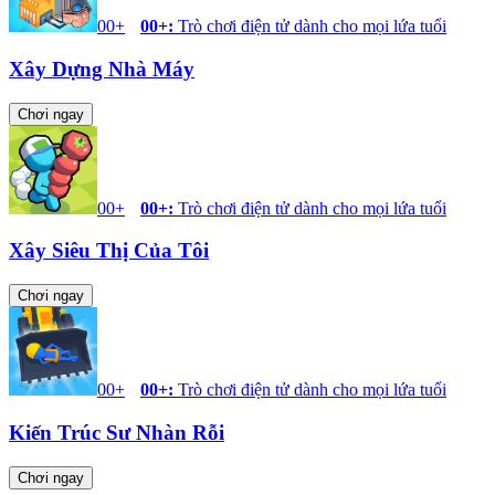
00+
00+
:
Trò chơi điện tử dành cho mọi lứa tuổi
Xây Dựng Nhà Máy
Chơi ngay
00+
00+
:
Trò chơi điện tử dành cho mọi lứa tuổi
Xây Siêu Thị Của Tôi
Chơi ngay
00+
00+
:
Trò chơi điện tử dành cho mọi lứa tuổi
Kiến Trúc Sư Nhàn Rỗi
Chơi ngay