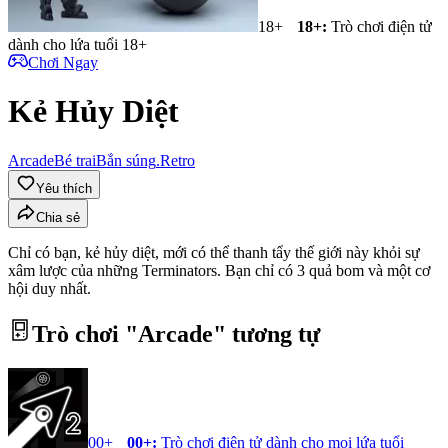
18+
18+
:
Trò chơi điện tử
dành cho lứa tuổi 18+
Chơi Ngay
Kẻ Hủy Diệt
Arcade
Bé trai
Bắn súng
.Retro
Yêu thích
Chia sẻ
Chỉ có bạn, kẻ hủy diệt, mới có thể thanh tẩy thế giới này khỏi sự
xâm lược của những Terminators. Bạn chỉ có 3 quả bom và một cơ
hội duy nhất.
Trò chơi "
Arcade
" tương tự
00+
00+
:
Trò chơi điện tử dành cho mọi lứa tuổi