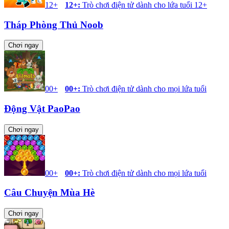
12+
12+
:
Trò chơi điện tử dành cho lứa tuổi 12+
Tháp Phòng Thủ Noob
Chơi ngay
00+
00+
:
Trò chơi điện tử dành cho mọi lứa tuổi
Động Vật PaoPao
Chơi ngay
00+
00+
:
Trò chơi điện tử dành cho mọi lứa tuổi
Câu Chuyện Mùa Hè
Chơi ngay