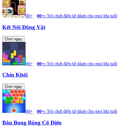
00+
00+
:
Trò chơi điện tử dành cho mọi lứa tuổi
Kết Nối Động Vật
Chơi ngay
00+
00+
:
Trò chơi điện tử dành cho mọi lứa tuổi
Chín Khối
Chơi ngay
00+
00+
:
Trò chơi điện tử dành cho mọi lứa tuổi
Bắn Bong Bóng Cổ Điển