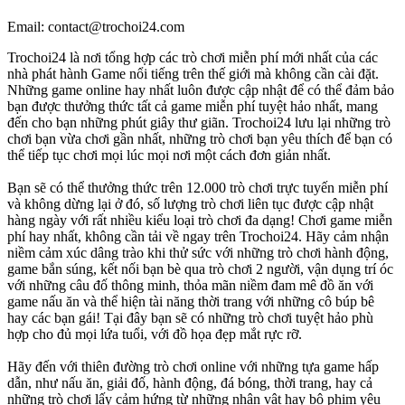
Email: contact@trochoi24.com
Trochoi24 là nơi tổng hợp các trò chơi miễn phí mới nhất của các
nhà phát hành Game nổi tiếng trên thế giới mà không cần cài đặt.
Những game online hay nhất luôn được cập nhật để có thể đảm bảo
bạn được thưởng thức tất cả game miễn phí tuyệt hảo nhất, mang
đến cho bạn những phút giây thư giãn. Trochoi24 lưu lại những trò
chơi bạn vừa chơi gần nhất, những trò chơi bạn yêu thích để bạn có
thể tiếp tục chơi mọi lúc mọi nơi một cách đơn giản nhất.
Bạn sẽ có thể thưởng thức trên 12.000 trò chơi trực tuyến miễn phí
và không dừng lại ở đó, số lượng trò chơi liên tục được cập nhật
hàng ngày với rất nhiều kiểu loại trò chơi đa dạng! Chơi game miễn
phí hay nhất, không cần tải về ngay trên Trochoi24. Hãy cảm nhận
niềm cảm xúc dâng trào khi thử sức với những trò chơi hành động,
game bắn súng, kết nối bạn bè qua trò chơi 2 người, vận dụng trí óc
với những câu đố thông minh, thỏa mãn niềm đam mê đồ ăn với
game nấu ăn và thể hiện tài năng thời trang với những cô búp bê
hay các bạn gái! Tại đây bạn sẽ có những trò chơi tuyệt hảo phù
hợp cho đủ mọi lứa tuổi, với đồ họa đẹp mắt rực rỡ.
Hãy đến với thiên đường trò chơi online với những tựa game hấp
dẫn, như nấu ăn, giải đố, hành động, đá bóng, thời trang, hay cả
những trò chơi lấy cảm hứng từ những nhân vật hay bộ phim yêu