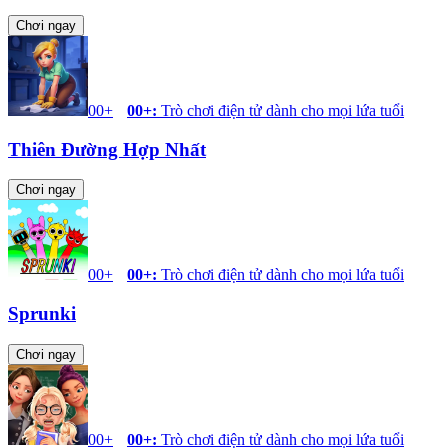
Chơi ngay
00+
00+
:
Trò chơi điện tử dành cho mọi lứa tuổi
Thiên Đường Hợp Nhất
Chơi ngay
00+
00+
:
Trò chơi điện tử dành cho mọi lứa tuổi
Sprunki
Chơi ngay
00+
00+
:
Trò chơi điện tử dành cho mọi lứa tuổi