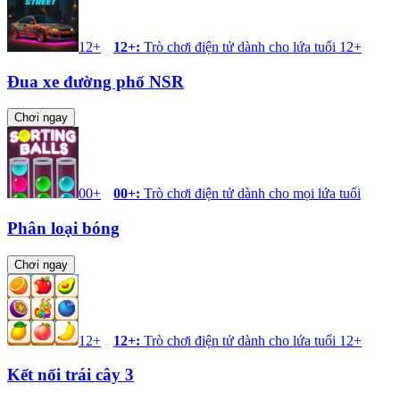
12+
12+
:
Trò chơi điện tử dành cho lứa tuổi 12+
Đua xe đường phố NSR
Chơi ngay
00+
00+
:
Trò chơi điện tử dành cho mọi lứa tuổi
Phân loại bóng
Chơi ngay
12+
12+
:
Trò chơi điện tử dành cho lứa tuổi 12+
Kết nối trái cây 3