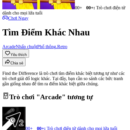
00+
00+
:
Trò chơi điện tử
dành cho mọi lứa tuổi
Chơi Ngay
Tìm Điểm Khác Nhau
Arcade
Nhấp chuột
Phổ thông
.Retro
Yêu thích
Chia sẻ
Find the Difference là trò chơi tìm điểm khác biệt tương tự như các
trò chơi giải đố logic khác. Tại đây, bạn cần so sánh các bức tranh
gần giống nhau để tìm ra điểm khác biệt giữa chúng.
Trò chơi "
Arcade
" tương tự
00+
00+
:
Trò chơi điện tử dành cho mọi lứa tuổi