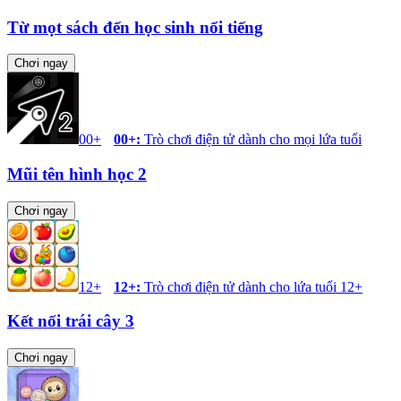
Từ mọt sách đến học sinh nổi tiếng
Chơi ngay
00+
00+
:
Trò chơi điện tử dành cho mọi lứa tuổi
Mũi tên hình học 2
Chơi ngay
12+
12+
:
Trò chơi điện tử dành cho lứa tuổi 12+
Kết nối trái cây 3
Chơi ngay