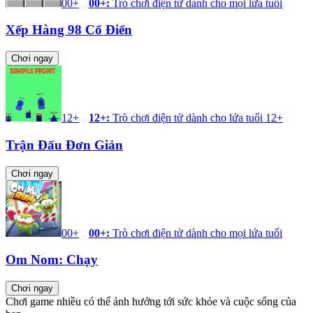
00+
00+
:
Trò chơi điện tử dành cho mọi lứa tuổi
Xếp Hàng 98 Cổ Điển
Chơi ngay
12+
12+
:
Trò chơi điện tử dành cho lứa tuổi 12+
Trận Đấu Đơn Giản
Chơi ngay
00+
00+
:
Trò chơi điện tử dành cho mọi lứa tuổi
Om Nom: Chạy
Chơi ngay
Chơi game nhiều có thể ảnh hưởng tới sức khỏe và cuộc sống của