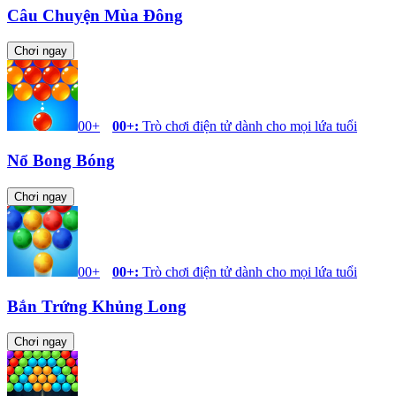
Câu Chuyện Mùa Đông
Chơi ngay
00+
00+
:
Trò chơi điện tử dành cho mọi lứa tuổi
Nổ Bong Bóng
Chơi ngay
00+
00+
:
Trò chơi điện tử dành cho mọi lứa tuổi
Bắn Trứng Khủng Long
Chơi ngay