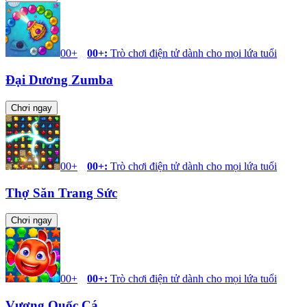
00+
00+
:
Trò chơi điện tử dành cho mọi lứa tuổi
Đại Dương Zumba
Chơi ngay
00+
00+
:
Trò chơi điện tử dành cho mọi lứa tuổi
Thợ Săn Trang Sức
Chơi ngay
00+
00+
:
Trò chơi điện tử dành cho mọi lứa tuổi
Vương Quốc Cá