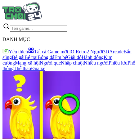
DANH MỤC
Yêu thích
Tất cả
.Game mới
.IO
.Retro
2 Người
3D
Arcade
Bắn
súng
Bé gái
Bé trai
Bóng đá
Em bé
Giải đố
Hành động
Kim
cương
Mạng xã hội
Người que
Nhấp chuột
Nhiều người
Phiêu lưu
Phổ
thông
Thể thao
Đua xe