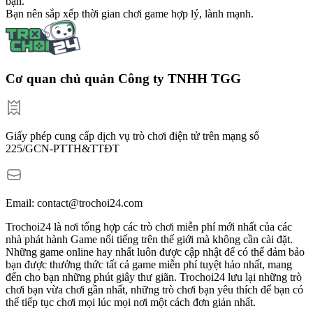
bạn.
Bạn nên sắp xếp thời gian chơi game hợp lý, lành mạnh.
Cơ quan chủ quản Công ty TNHH TGG
Giấy phép cung cấp dịch vụ trò chơi điện tử trên mạng số
225/GCN-PTTH&TTĐT
Email: contact@trochoi24.com
Trochoi24 là nơi tổng hợp các trò chơi miễn phí mới nhất của các
nhà phát hành Game nổi tiếng trên thế giới mà không cần cài đặt.
Những game online hay nhất luôn được cập nhật để có thể đảm bảo
bạn được thưởng thức tất cả game miễn phí tuyệt hảo nhất, mang
đến cho bạn những phút giây thư giãn. Trochoi24 lưu lại những trò
chơi bạn vừa chơi gần nhất, những trò chơi bạn yêu thích để bạn có
thể tiếp tục chơi mọi lúc mọi nơi một cách đơn giản nhất.