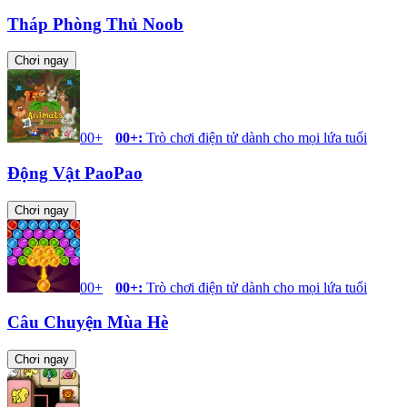
Tháp Phòng Thủ Noob
Chơi ngay
00+
00+
:
Trò chơi điện tử dành cho mọi lứa tuổi
Động Vật PaoPao
Chơi ngay
00+
00+
:
Trò chơi điện tử dành cho mọi lứa tuổi
Câu Chuyện Mùa Hè
Chơi ngay