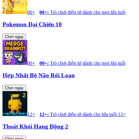
00+
00+
:
Trò chơi điện tử dành cho mọi lứa tuổi
Pokemon Đại Chiến 10
Chơi ngay
00+
00+
:
Trò chơi điện tử dành cho mọi lứa tuổi
Hợp Nhất Bộ Não Rối Loạn
Chơi ngay
12+
12+
:
Trò chơi điện tử dành cho lứa tuổi 12+
Thoát Khỏi Hang Động 2
Chơi ngay