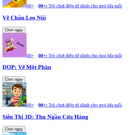
00+
00+
:
Trò chơi điện tử dành cho mọi lứa tuổi
Vẽ Chân Leo Núi
Chơi ngay
00+
00+
:
Trò chơi điện tử dành cho mọi lứa tuổi
DOP: Vẽ Một Phần
Chơi ngay
00+
00+
:
Trò chơi điện tử dành cho mọi lứa tuổi
Siêu Thị 3D: Thu Ngân Cửa Hàng
Chơi ngay