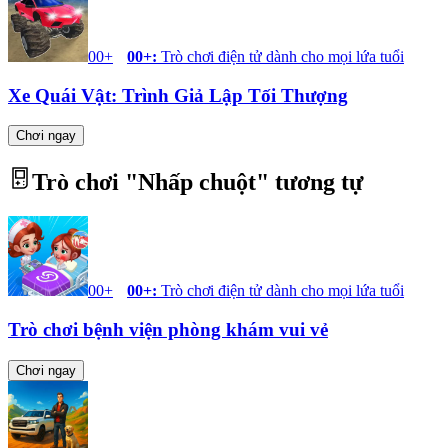
00+
00+
:
Trò chơi điện tử dành cho mọi lứa tuổi
Xe Quái Vật: Trình Giả Lập Tối Thượng
Chơi ngay
Trò chơi "
Nhấp chuột
" tương tự
00+
00+
:
Trò chơi điện tử dành cho mọi lứa tuổi
Trò chơi bệnh viện phòng khám vui vẻ
Chơi ngay