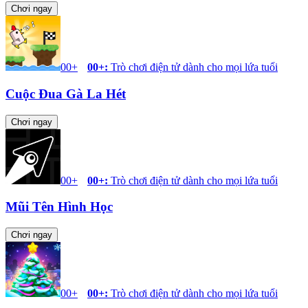
Chơi ngay
00+
00+
:
Trò chơi điện tử dành cho mọi lứa tuổi
Cuộc Đua Gà La Hét
Chơi ngay
00+
00+
:
Trò chơi điện tử dành cho mọi lứa tuổi
Mũi Tên Hình Học
Chơi ngay
00+
00+
:
Trò chơi điện tử dành cho mọi lứa tuổi