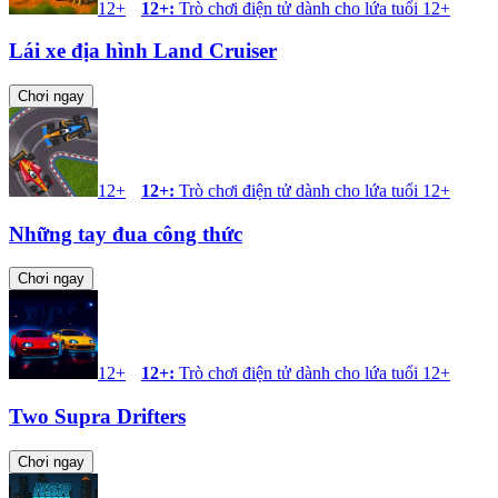
12+
12+
:
Trò chơi điện tử dành cho lứa tuổi 12+
Lái xe địa hình Land Cruiser
Chơi ngay
12+
12+
:
Trò chơi điện tử dành cho lứa tuổi 12+
Những tay đua công thức
Chơi ngay
12+
12+
:
Trò chơi điện tử dành cho lứa tuổi 12+
Two Supra Drifters
Chơi ngay