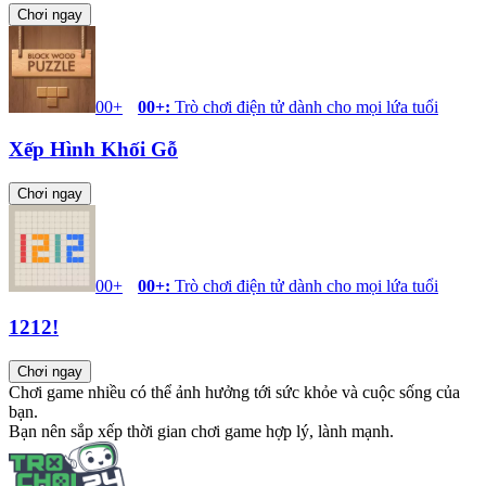
Chơi ngay
00+
00+
:
Trò chơi điện tử dành cho mọi lứa tuổi
Xếp Hình Khối Gỗ
Chơi ngay
00+
00+
:
Trò chơi điện tử dành cho mọi lứa tuổi
1212!
Chơi ngay
Chơi game nhiều có thể ảnh hưởng tới sức khỏe và cuộc sống của
bạn.
Bạn nên sắp xếp thời gian chơi game hợp lý, lành mạnh.