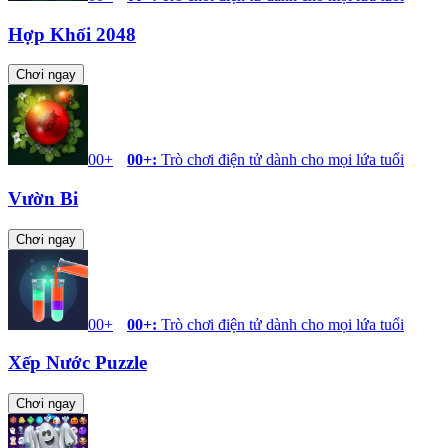
Hợp Khối 2048
Chơi ngay
00+
00+
:
Trò chơi điện tử dành cho mọi lứa tuổi
Vườn Bi
Chơi ngay
00+
00+
:
Trò chơi điện tử dành cho mọi lứa tuổi
Xếp Nước Puzzle
Chơi ngay