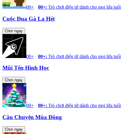
00+
00+
:
Trò chơi điện tử dành cho mọi lứa tuổi
Cuộc Đua Gà La Hét
Chơi ngay
00+
00+
:
Trò chơi điện tử dành cho mọi lứa tuổi
Mũi Tên Hình Học
Chơi ngay
00+
00+
:
Trò chơi điện tử dành cho mọi lứa tuổi
Câu Chuyện Mùa Đông
Chơi ngay