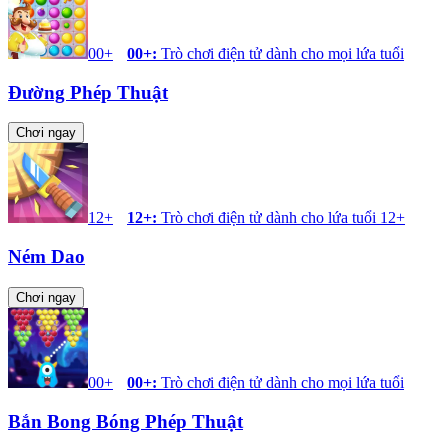
00+
00+
:
Trò chơi điện tử dành cho mọi lứa tuổi
Đường Phép Thuật
Chơi ngay
12+
12+
:
Trò chơi điện tử dành cho lứa tuổi 12+
Ném Dao
Chơi ngay
00+
00+
:
Trò chơi điện tử dành cho mọi lứa tuổi
Bắn Bong Bóng Phép Thuật