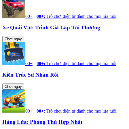
00+
00+
:
Trò chơi điện tử dành cho mọi lứa tuổi
Xe Quái Vật: Trình Giả Lập Tối Thượng
Chơi ngay
00+
00+
:
Trò chơi điện tử dành cho mọi lứa tuổi
Kiến Trúc Sư Nhàn Rỗi
Chơi ngay
00+
00+
:
Trò chơi điện tử dành cho mọi lứa tuổi
Hàng Lửa: Phòng Thủ Hợp Nhất