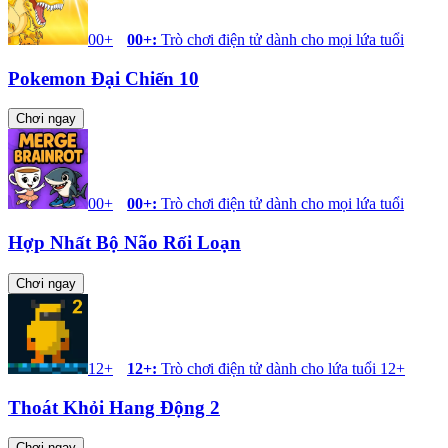
00+
00+
:
Trò chơi điện tử dành cho mọi lứa tuổi
Pokemon Đại Chiến 10
Chơi ngay
00+
00+
:
Trò chơi điện tử dành cho mọi lứa tuổi
Hợp Nhất Bộ Não Rối Loạn
Chơi ngay
12+
12+
:
Trò chơi điện tử dành cho lứa tuổi 12+
Thoát Khỏi Hang Động 2
Chơi ngay