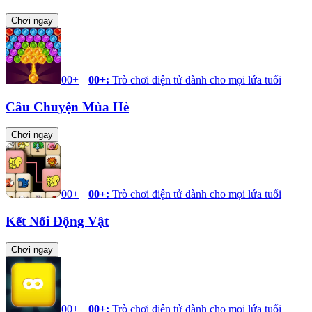
Chơi ngay
00+
00+
:
Trò chơi điện tử dành cho mọi lứa tuổi
Câu Chuyện Mùa Hè
Chơi ngay
00+
00+
:
Trò chơi điện tử dành cho mọi lứa tuổi
Kết Nối Động Vật
Chơi ngay
00+
00+
:
Trò chơi điện tử dành cho mọi lứa tuổi