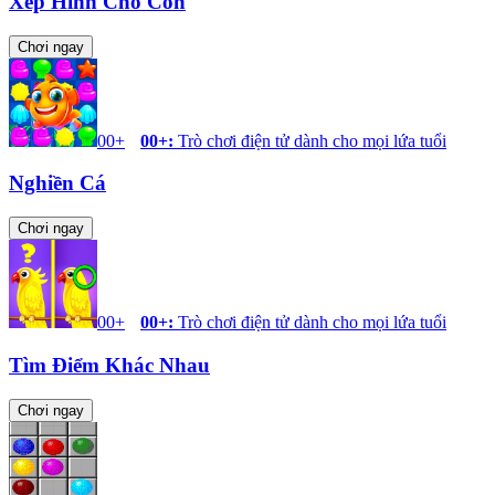
Xếp Hình Chó Con
Chơi ngay
00+
00+
:
Trò chơi điện tử dành cho mọi lứa tuổi
Nghiền Cá
Chơi ngay
00+
00+
:
Trò chơi điện tử dành cho mọi lứa tuổi
Tìm Điểm Khác Nhau
Chơi ngay