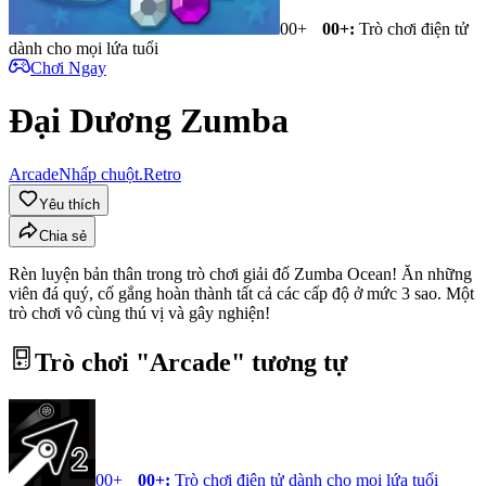
00+
00+
:
Trò chơi điện tử
dành cho mọi lứa tuổi
Chơi Ngay
Đại Dương Zumba
Arcade
Nhấp chuột
.Retro
Yêu thích
Chia sẻ
Rèn luyện bản thân trong trò chơi giải đố Zumba Ocean! Ăn những
viên đá quý, cố gắng hoàn thành tất cả các cấp độ ở mức 3 sao. Một
trò chơi vô cùng thú vị và gây nghiện!
Trò chơi "
Arcade
" tương tự
00+
00+
:
Trò chơi điện tử dành cho mọi lứa tuổi