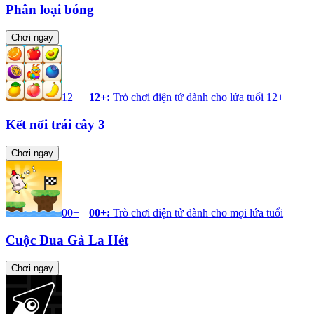
Phân loại bóng
Chơi ngay
12+
12+
:
Trò chơi điện tử dành cho lứa tuổi 12+
Kết nối trái cây 3
Chơi ngay
00+
00+
:
Trò chơi điện tử dành cho mọi lứa tuổi
Cuộc Đua Gà La Hét
Chơi ngay