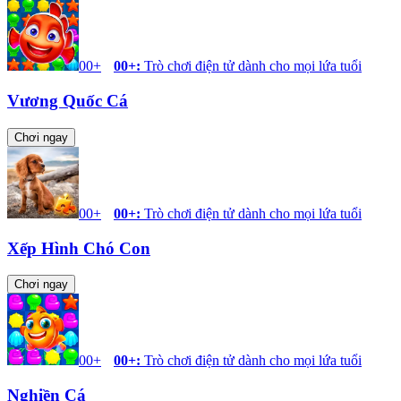
00+
00+
:
Trò chơi điện tử dành cho mọi lứa tuổi
Vương Quốc Cá
Chơi ngay
00+
00+
:
Trò chơi điện tử dành cho mọi lứa tuổi
Xếp Hình Chó Con
Chơi ngay
00+
00+
:
Trò chơi điện tử dành cho mọi lứa tuổi
Nghiền Cá