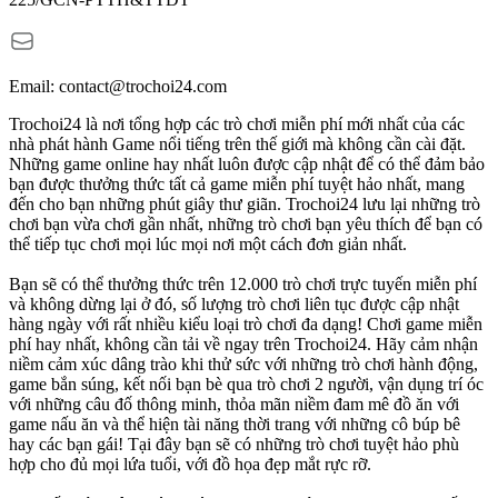
Email: contact@trochoi24.com
Trochoi24 là nơi tổng hợp các trò chơi miễn phí mới nhất của các
nhà phát hành Game nổi tiếng trên thế giới mà không cần cài đặt.
Những game online hay nhất luôn được cập nhật để có thể đảm bảo
bạn được thưởng thức tất cả game miễn phí tuyệt hảo nhất, mang
đến cho bạn những phút giây thư giãn. Trochoi24 lưu lại những trò
chơi bạn vừa chơi gần nhất, những trò chơi bạn yêu thích để bạn có
thể tiếp tục chơi mọi lúc mọi nơi một cách đơn giản nhất.
Bạn sẽ có thể thưởng thức trên 12.000 trò chơi trực tuyến miễn phí
và không dừng lại ở đó, số lượng trò chơi liên tục được cập nhật
hàng ngày với rất nhiều kiểu loại trò chơi đa dạng! Chơi game miễn
phí hay nhất, không cần tải về ngay trên Trochoi24. Hãy cảm nhận
niềm cảm xúc dâng trào khi thử sức với những trò chơi hành động,
game bắn súng, kết nối bạn bè qua trò chơi 2 người, vận dụng trí óc
với những câu đố thông minh, thỏa mãn niềm đam mê đồ ăn với
game nấu ăn và thể hiện tài năng thời trang với những cô búp bê
hay các bạn gái! Tại đây bạn sẽ có những trò chơi tuyệt hảo phù
hợp cho đủ mọi lứa tuổi, với đồ họa đẹp mắt rực rỡ.