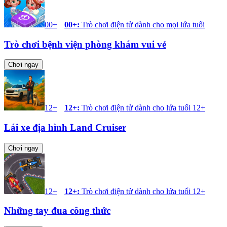
00+
00+
:
Trò chơi điện tử dành cho mọi lứa tuổi
Trò chơi bệnh viện phòng khám vui vẻ
Chơi ngay
12+
12+
:
Trò chơi điện tử dành cho lứa tuổi 12+
Lái xe địa hình Land Cruiser
Chơi ngay
12+
12+
:
Trò chơi điện tử dành cho lứa tuổi 12+
Những tay đua công thức