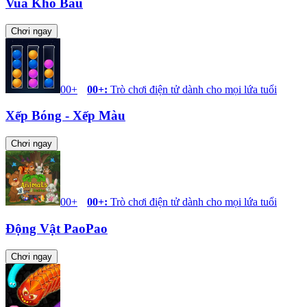
Vua Kho Báu
Chơi ngay
00+
00+
:
Trò chơi điện tử dành cho mọi lứa tuổi
Xếp Bóng - Xếp Màu
Chơi ngay
00+
00+
:
Trò chơi điện tử dành cho mọi lứa tuổi
Động Vật PaoPao
Chơi ngay