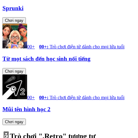
Sprunki
Chơi ngay
00+
00+
:
Trò chơi điện tử dành cho mọi lứa tuổi
Từ mọt sách đến học sinh nổi tiếng
Chơi ngay
00+
00+
:
Trò chơi điện tử dành cho mọi lứa tuổi
Mũi tên hình học 2
Chơi ngay
Trò chơi "
.Retro
" tương tự