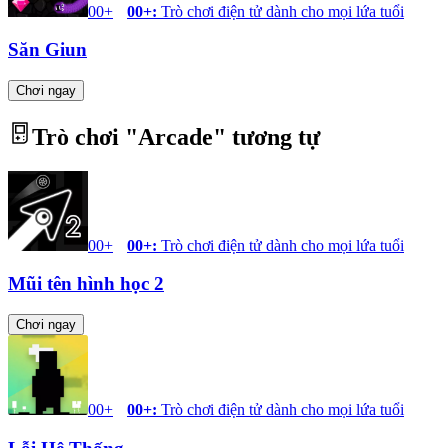
00+
00+
:
Trò chơi điện tử dành cho mọi lứa tuổi
Săn Giun
Chơi ngay
Trò chơi "
Arcade
" tương tự
00+
00+
:
Trò chơi điện tử dành cho mọi lứa tuổi
Mũi tên hình học 2
Chơi ngay
00+
00+
:
Trò chơi điện tử dành cho mọi lứa tuổi