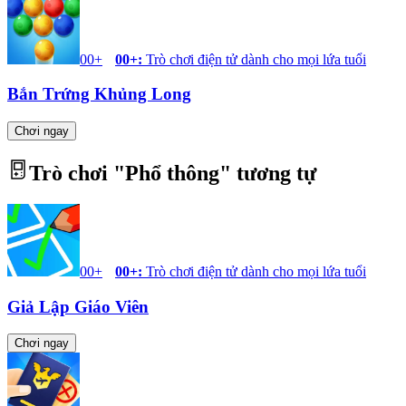
00+
00+
:
Trò chơi điện tử dành cho mọi lứa tuổi
Bắn Trứng Khủng Long
Chơi ngay
Trò chơi "
Phổ thông
" tương tự
00+
00+
:
Trò chơi điện tử dành cho mọi lứa tuổi
Giả Lập Giáo Viên
Chơi ngay