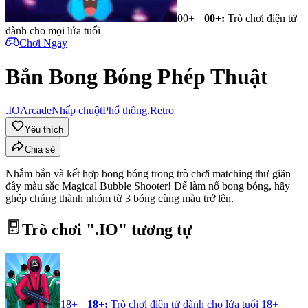
00+
00+
:
Trò chơi điện tử
dành cho mọi lứa tuổi
Chơi Ngay
Bắn Bong Bóng Phép Thuật
.IO
Arcade
Nhấp chuột
Phổ thông
.Retro
Yêu thích
Chia sẻ
Nhắm bắn và kết hợp bong bóng trong trò chơi matching thư giãn
đầy màu sắc Magical Bubble Shooter! Để làm nổ bong bóng, hãy
ghép chúng thành nhóm từ 3 bóng cùng màu trở lên.
Trò chơi "
.IO
" tương tự
18+
18+
:
Trò chơi điện tử dành cho lứa tuổi 18+