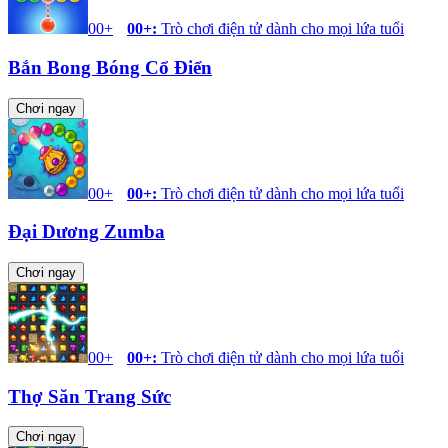
00+
00+
:
Trò chơi điện tử dành cho mọi lứa tuổi
Bắn Bong Bóng Cổ Điển
Chơi ngay
00+
00+
:
Trò chơi điện tử dành cho mọi lứa tuổi
Đại Dương Zumba
Chơi ngay
00+
00+
:
Trò chơi điện tử dành cho mọi lứa tuổi
Thợ Săn Trang Sức
Chơi ngay