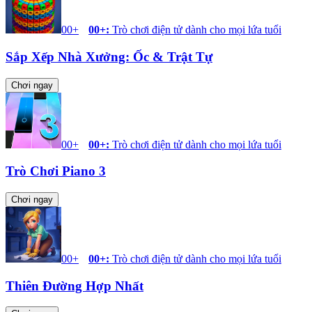
00+
00+
:
Trò chơi điện tử dành cho mọi lứa tuổi
Sắp Xếp Nhà Xưởng: Ốc & Trật Tự
Chơi ngay
00+
00+
:
Trò chơi điện tử dành cho mọi lứa tuổi
Trò Chơi Piano 3
Chơi ngay
00+
00+
:
Trò chơi điện tử dành cho mọi lứa tuổi
Thiên Đường Hợp Nhất