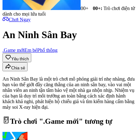
00+
00+
:
Trò chơi điện tử
dành cho mọi lứa tuổi
Chơi Ngay
An Ninh Sân Bay
.Game mới
Em bé
Phổ thông
Yêu thích
Chia sẻ
An Ninh Sân Bay là một trò chơi mô phỏng giải trí nhẹ nhàng, đưa
bạn vào thế giới đầy căng thẳng của an ninh sân bay, vào vai một
nhân viên an ninh tận tâm bảo vệ một nhà ga nhộn nhịp. Nhiệm vụ
của bạn là duy trì môi trường an toàn bằng cách xác định hành
khách khả nghi, phát hiện hộ chiếu giả và tìm kiếm hàng cấm bằng
máy soi X-ray hiện đại.
Trò chơi "
.Game mới
" tương tự