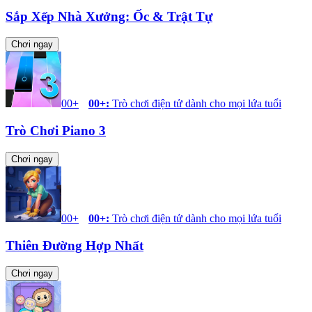
Sắp Xếp Nhà Xưởng: Ốc & Trật Tự
Chơi ngay
00+
00+
:
Trò chơi điện tử dành cho mọi lứa tuổi
Trò Chơi Piano 3
Chơi ngay
00+
00+
:
Trò chơi điện tử dành cho mọi lứa tuổi
Thiên Đường Hợp Nhất
Chơi ngay