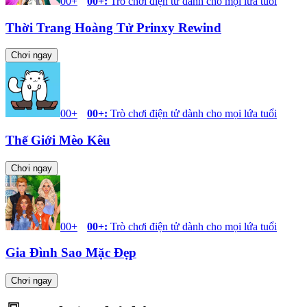
00+
00+
:
Trò chơi điện tử dành cho mọi lứa tuổi
Thời Trang Hoàng Tử Prinxy Rewind
Chơi ngay
00+
00+
:
Trò chơi điện tử dành cho mọi lứa tuổi
Thế Giới Mèo Kêu
Chơi ngay
00+
00+
:
Trò chơi điện tử dành cho mọi lứa tuổi
Gia Đình Sao Mặc Đẹp
Chơi ngay