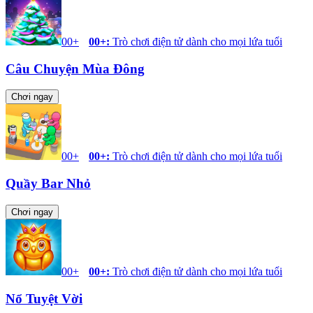
00+
00+
:
Trò chơi điện tử dành cho mọi lứa tuổi
Câu Chuyện Mùa Đông
Chơi ngay
00+
00+
:
Trò chơi điện tử dành cho mọi lứa tuổi
Quầy Bar Nhỏ
Chơi ngay
00+
00+
:
Trò chơi điện tử dành cho mọi lứa tuổi
Nổ Tuyệt Vời