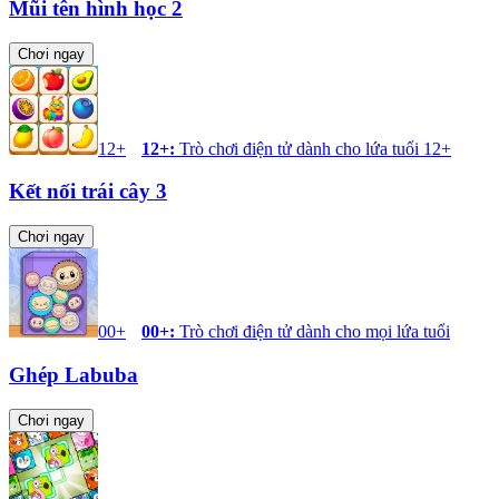
Mũi tên hình học 2
Chơi ngay
12+
12+
:
Trò chơi điện tử dành cho lứa tuổi 12+
Kết nối trái cây 3
Chơi ngay
00+
00+
:
Trò chơi điện tử dành cho mọi lứa tuổi
Ghép Labuba
Chơi ngay