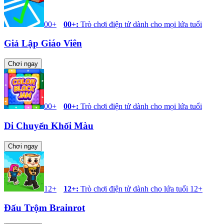
00+
00+
:
Trò chơi điện tử dành cho mọi lứa tuổi
Giả Lập Giáo Viên
Chơi ngay
00+
00+
:
Trò chơi điện tử dành cho mọi lứa tuổi
Di Chuyển Khối Màu
Chơi ngay
12+
12+
:
Trò chơi điện tử dành cho lứa tuổi 12+
Đấu Trộm Brainrot