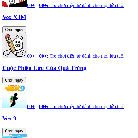
00+
00+
:
Trò chơi điện tử dành cho mọi lứa tuổi
Vex X3M
Chơi ngay
00+
00+
:
Trò chơi điện tử dành cho mọi lứa tuổi
Cuộc Phiêu Lưu Của Quả Trứng
Chơi ngay
00+
00+
:
Trò chơi điện tử dành cho mọi lứa tuổi
Vex 9
Chơi ngay