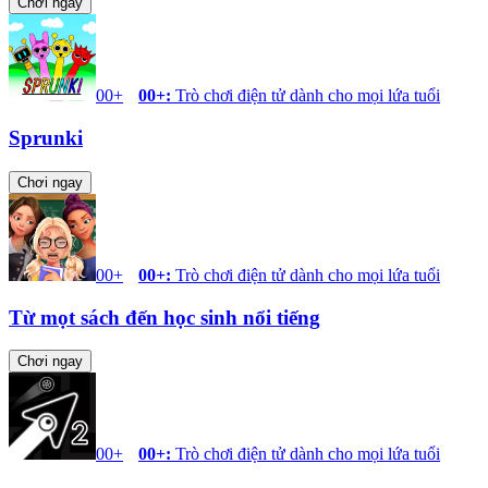
Chơi ngay
00+
00+
:
Trò chơi điện tử dành cho mọi lứa tuổi
Sprunki
Chơi ngay
00+
00+
:
Trò chơi điện tử dành cho mọi lứa tuổi
Từ mọt sách đến học sinh nổi tiếng
Chơi ngay
00+
00+
:
Trò chơi điện tử dành cho mọi lứa tuổi