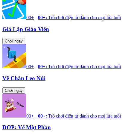
00+
00+
:
Trò chơi điện tử dành cho mọi lứa tuổi
Giả Lập Giáo Viên
Chơi ngay
00+
00+
:
Trò chơi điện tử dành cho mọi lứa tuổi
Vẽ Chân Leo Núi
Chơi ngay
00+
00+
:
Trò chơi điện tử dành cho mọi lứa tuổi
DOP: Vẽ Một Phần