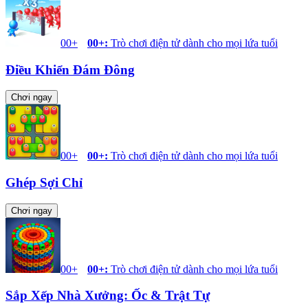
00+
00+
:
Trò chơi điện tử dành cho mọi lứa tuổi
Điều Khiển Đám Đông
Chơi ngay
00+
00+
:
Trò chơi điện tử dành cho mọi lứa tuổi
Ghép Sợi Chỉ
Chơi ngay
00+
00+
:
Trò chơi điện tử dành cho mọi lứa tuổi
Sắp Xếp Nhà Xưởng: Ốc & Trật Tự