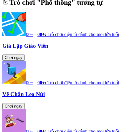
Trò chơi "
Phổ thông
" tương tự
00+
00+
:
Trò chơi điện tử dành cho mọi lứa tuổi
Giả Lập Giáo Viên
Chơi ngay
00+
00+
:
Trò chơi điện tử dành cho mọi lứa tuổi
Vẽ Chân Leo Núi
Chơi ngay
00+
00+
:
Trò chơi điện tử dành cho mọi lứa tuổi