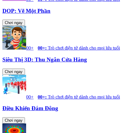
DOP: Vẽ Một Phần
Chơi ngay
00+
00+
:
Trò chơi điện tử dành cho mọi lứa tuổi
Siêu Thị 3D: Thu Ngân Cửa Hàng
Chơi ngay
00+
00+
:
Trò chơi điện tử dành cho mọi lứa tuổi
Điều Khiển Đám Đông
Chơi ngay