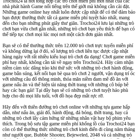
Trochoi24 là nơi tổng hợp các trò chơi miễn phí mới nhất của các
nhà phát hành Game nổi tiếng trên thế giới mà không cần cài đặt.
Những game online hay nhất luôn được cập nhật để có thể đảm bảo
bạn được thưởng thức tất cả game miễn phí tuyệt hảo nhất, mang
đến cho bạn những phút giây thư giãn. Trochoi24 lưu lại những trò
chơi bạn vừa chơi gần nhất, những trò chơi bạn yêu thích để bạn có
thể tiếp tục chơi mọi lúc mọi nơi một cách đơn giản nhất.
Bạn sẽ có thể thưởng thức trên 12.000 trò chơi trực tuyến miễn phí
và không dừng lại ở đó, số lượng trò chơi liên tục được cập nhật
hàng ngày với rất nhiều kiểu loại trò chơi đa dạng! Chơi game miễn
phí hay nhất, không cần tải về ngay trên Trochoi24. Hãy cảm nhận
niềm cảm xúc dâng trào khi thử sức với những trò chơi hành động,
game bắn súng, kết nối bạn bè qua trò chơi 2 người, vận dụng trí óc
với những câu đố thông minh, thỏa mãn niềm đam mê đồ ăn với
game nấu ăn và thể hiện tài năng thời trang với những cô búp bê
hay các bạn gái! Tại đây bạn sẽ có những trò chơi tuyệt hảo phù
hợp cho đủ mọi lứa tuổi, với đồ họa đẹp mắt rực rỡ.
Hãy đến với thiên đường trò chơi online với những tựa game hấp
dẫn, như nấu ăn, giải đố, hành động, đá bóng, thời trang, hay cả
những trò chơi lấy cảm hứng từ những nhân vật hay bộ phim yêu
thích. Trong bộ sưu tập game miễn phí khổng lồ của Trochoi24 bạn
còn có thể thưởng thức những trò chơi kinh điển đi cùng năm tháng
như người que, Bubble Shooter, Bejeweled, 2048 và cả những trò