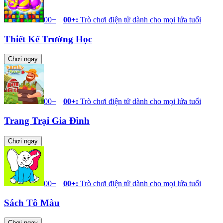
00+
00+
:
Trò chơi điện tử dành cho mọi lứa tuổi
Thiết Kế Trường Học
Chơi ngay
00+
00+
:
Trò chơi điện tử dành cho mọi lứa tuổi
Trang Trại Gia Đình
Chơi ngay
00+
00+
:
Trò chơi điện tử dành cho mọi lứa tuổi
Sách Tô Màu
Chơi ngay