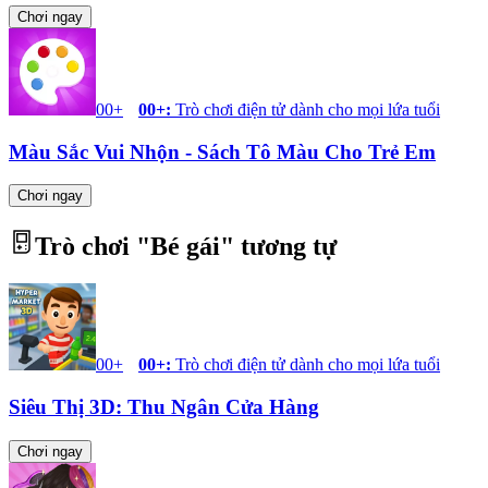
Chơi ngay
00+
00+
:
Trò chơi điện tử dành cho mọi lứa tuổi
Màu Sắc Vui Nhộn - Sách Tô Màu Cho Trẻ Em
Chơi ngay
Trò chơi "
Bé gái
" tương tự
00+
00+
:
Trò chơi điện tử dành cho mọi lứa tuổi
Siêu Thị 3D: Thu Ngân Cửa Hàng
Chơi ngay