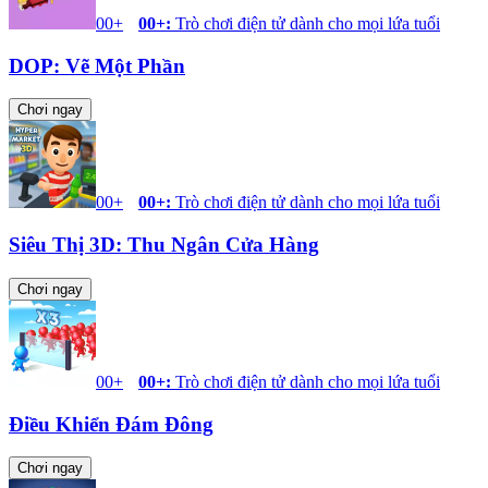
00+
00+
:
Trò chơi điện tử dành cho mọi lứa tuổi
DOP: Vẽ Một Phần
Chơi ngay
00+
00+
:
Trò chơi điện tử dành cho mọi lứa tuổi
Siêu Thị 3D: Thu Ngân Cửa Hàng
Chơi ngay
00+
00+
:
Trò chơi điện tử dành cho mọi lứa tuổi
Điều Khiển Đám Đông
Chơi ngay