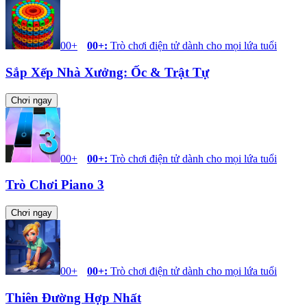
00+
00+
:
Trò chơi điện tử dành cho mọi lứa tuổi
Sắp Xếp Nhà Xưởng: Ốc & Trật Tự
Chơi ngay
00+
00+
:
Trò chơi điện tử dành cho mọi lứa tuổi
Trò Chơi Piano 3
Chơi ngay
00+
00+
:
Trò chơi điện tử dành cho mọi lứa tuổi
Thiên Đường Hợp Nhất