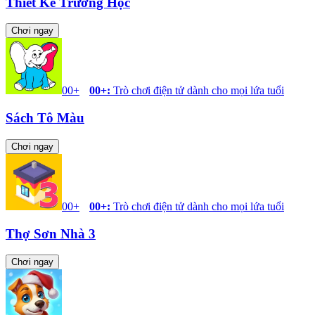
Thiết Kế Trường Học
Chơi ngay
00+
00+
:
Trò chơi điện tử dành cho mọi lứa tuổi
Sách Tô Màu
Chơi ngay
00+
00+
:
Trò chơi điện tử dành cho mọi lứa tuổi
Thợ Sơn Nhà 3
Chơi ngay