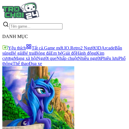
DANH MỤC
Yêu thích
Tất cả
.Game mới
.IO
.Retro
2 Người
3D
Arcade
Bắn
súng
Bé gái
Bé trai
Bóng đá
Em bé
Giải đố
Hành động
Kim
cương
Mạng xã hội
Người que
Nhấp chuột
Nhiều người
Phiêu lưu
Phổ
thông
Thể thao
Đua xe