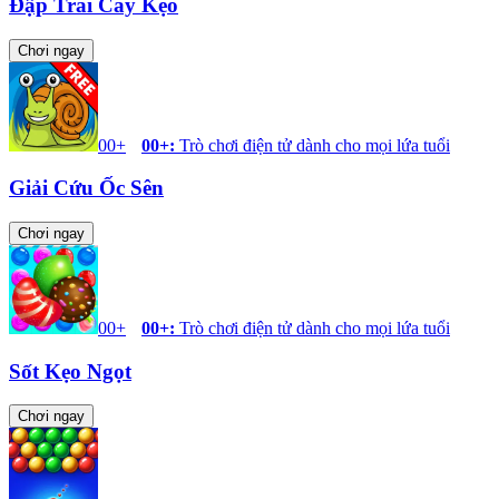
Đập Trái Cây Kẹo
Chơi ngay
00+
00+
:
Trò chơi điện tử dành cho mọi lứa tuổi
Giải Cứu Ốc Sên
Chơi ngay
00+
00+
:
Trò chơi điện tử dành cho mọi lứa tuổi
Sốt Kẹo Ngọt
Chơi ngay