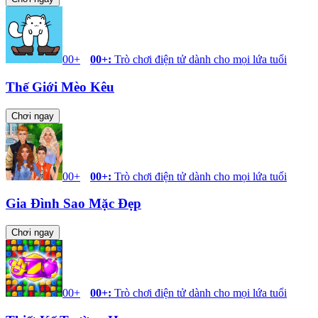
00+
00+
:
Trò chơi điện tử dành cho mọi lứa tuổi
Thế Giới Mèo Kêu
Chơi ngay
00+
00+
:
Trò chơi điện tử dành cho mọi lứa tuổi
Gia Đình Sao Mặc Đẹp
Chơi ngay
00+
00+
:
Trò chơi điện tử dành cho mọi lứa tuổi