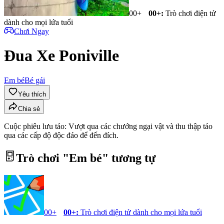
00+
00+
:
Trò chơi điện tử
dành cho mọi lứa tuổi
Chơi Ngay
Đua Xe Poniville
Em bé
Bé gái
Yêu thích
Chia sẻ
Cuộc phiêu lưu táo: Vượt qua các chướng ngại vật và thu thập táo
qua các cấp độ độc đáo để đến đích.
Trò chơi "
Em bé
" tương tự
00+
00+
:
Trò chơi điện tử dành cho mọi lứa tuổi