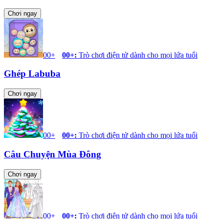
Chơi ngay
00+
00+
:
Trò chơi điện tử dành cho mọi lứa tuổi
Ghép Labuba
Chơi ngay
00+
00+
:
Trò chơi điện tử dành cho mọi lứa tuổi
Câu Chuyện Mùa Đông
Chơi ngay
00+
00+
:
Trò chơi điện tử dành cho mọi lứa tuổi