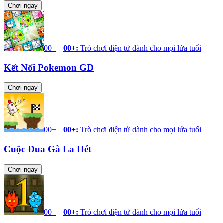
Chơi ngay
00+
00+
:
Trò chơi điện tử dành cho mọi lứa tuổi
Kết Nối Pokemon GD
Chơi ngay
00+
00+
:
Trò chơi điện tử dành cho mọi lứa tuổi
Cuộc Đua Gà La Hét
Chơi ngay
00+
00+
:
Trò chơi điện tử dành cho mọi lứa tuổi