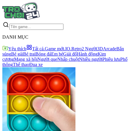
DANH MỤC
Yêu thích
Tất cả
.Game mới
.IO
.Retro
2 Người
3D
Arcade
Bắn
súng
Bé gái
Bé trai
Bóng đá
Em bé
Giải đố
Hành động
Kim
cương
Mạng xã hội
Người que
Nhấp chuột
Nhiều người
Phiêu lưu
Phổ
thông
Thể thao
Đua xe