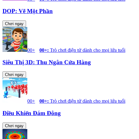
DOP: Vẽ Một Phần
Chơi ngay
00+
00+
:
Trò chơi điện tử dành cho mọi lứa tuổi
Siêu Thị 3D: Thu Ngân Cửa Hàng
Chơi ngay
00+
00+
:
Trò chơi điện tử dành cho mọi lứa tuổi
Điều Khiển Đám Đông
Chơi ngay