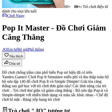
00+
00+
:
Trò chơi điện tử
dành cho mọi lứa tuổi
Chơi Ngay
Pop It Master - Đồ Chơi Giảm
Căng Thẳng
.IO
Em bé
Bé gái
Phổ thông
Yêu thích
Chia sẻ
Đồ chơi chống trầm cảm phổ biến Pop nó hiện đã có trên
Yandex.Games! Chơi Pop It Simulator miễn phí và thu thập toàn bộ
bộ sưu tập 140 đồ chơi Pop It và Simple Dimple! Giải tỏa căng
thẳng sau giờ học với trò chơi đơn giản này! Các tính năng của trò
chơi: - Trò chơi thư giãn và giảm căng thẳng - Bộ sưu tập Pop-it và
Simple-dimple với nhiều hình dạng và màu sắc khác nhau - Chế độ
chơi bí mật - Bảng xếp hạng trò chơi
Trò chơi "
.IO
" tương tự