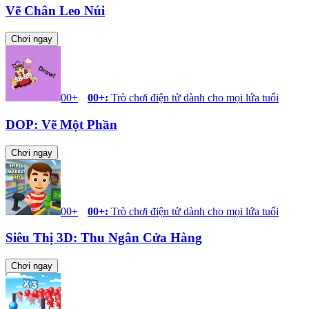
Vẽ Chân Leo Núi
Chơi ngay
00+
00+
:
Trò chơi điện tử dành cho mọi lứa tuổi
DOP: Vẽ Một Phần
Chơi ngay
00+
00+
:
Trò chơi điện tử dành cho mọi lứa tuổi
Siêu Thị 3D: Thu Ngân Cửa Hàng
Chơi ngay