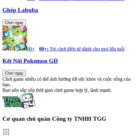
Ghép Labuba
Chơi ngay
00+
00+
:
Trò chơi điện tử dành cho mọi lứa tuổi
Kết Nối Pokemon GD
Chơi ngay
Chơi game nhiều có thể ảnh hưởng tới sức khỏe và cuộc sống của
bạn.
Bạn nên sắp xếp thời gian chơi game hợp lý, lành mạnh.
Cơ quan chủ quản Công ty TNHH TGG