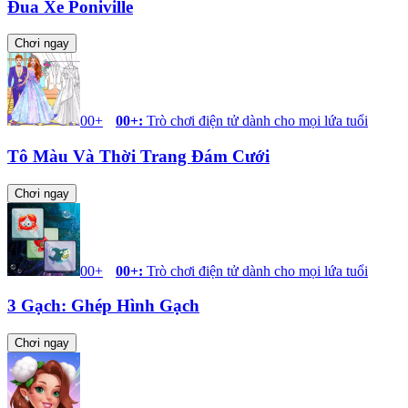
Đua Xe Poniville
Chơi ngay
00+
00+
:
Trò chơi điện tử dành cho mọi lứa tuổi
Tô Màu Và Thời Trang Đám Cưới
Chơi ngay
00+
00+
:
Trò chơi điện tử dành cho mọi lứa tuổi
3 Gạch: Ghép Hình Gạch
Chơi ngay