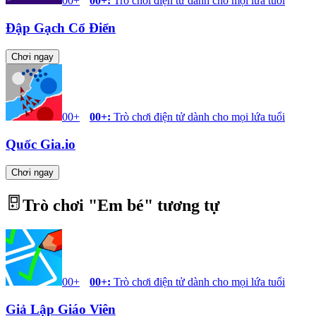
00+
00+
:
Trò chơi điện tử dành cho mọi lứa tuổi
Đập Gạch Cổ Điển
Chơi ngay
00+
00+
:
Trò chơi điện tử dành cho mọi lứa tuổi
Quốc Gia.io
Chơi ngay
Trò chơi "
Em bé
" tương tự
00+
00+
:
Trò chơi điện tử dành cho mọi lứa tuổi
Giả Lập Giáo Viên