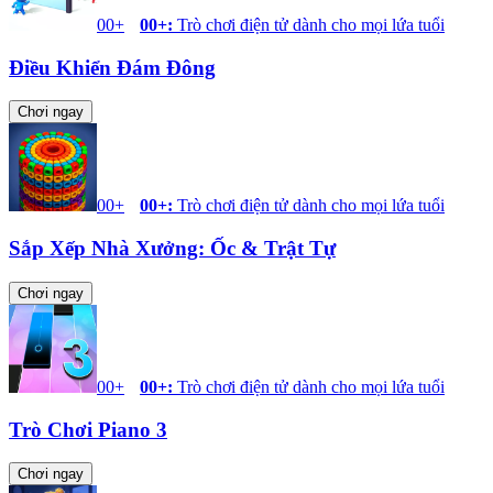
00+
00+
:
Trò chơi điện tử dành cho mọi lứa tuổi
Điều Khiển Đám Đông
Chơi ngay
00+
00+
:
Trò chơi điện tử dành cho mọi lứa tuổi
Sắp Xếp Nhà Xưởng: Ốc & Trật Tự
Chơi ngay
00+
00+
:
Trò chơi điện tử dành cho mọi lứa tuổi
Trò Chơi Piano 3
Chơi ngay