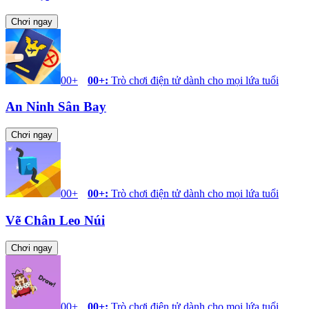
Chơi ngay
00+
00+
:
Trò chơi điện tử dành cho mọi lứa tuổi
An Ninh Sân Bay
Chơi ngay
00+
00+
:
Trò chơi điện tử dành cho mọi lứa tuổi
Vẽ Chân Leo Núi
Chơi ngay
00+
00+
:
Trò chơi điện tử dành cho mọi lứa tuổi