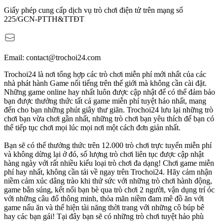
Giấy phép cung cấp dịch vụ trò chơi điện tử trên mạng số
225/GCN-PTTH&TTĐT
Email: contact@trochoi24.com
Trochoi24 là nơi tổng hợp các trò chơi miễn phí mới nhất của các
nhà phát hành Game nổi tiếng trên thế giới mà không cần cài đặt.
Những game online hay nhất luôn được cập nhật để có thể đảm bảo
bạn được thưởng thức tất cả game miễn phí tuyệt hảo nhất, mang
đến cho bạn những phút giây thư giãn. Trochoi24 lưu lại những trò
chơi bạn vừa chơi gần nhất, những trò chơi bạn yêu thích để bạn có
thể tiếp tục chơi mọi lúc mọi nơi một cách đơn giản nhất.
Bạn sẽ có thể thưởng thức trên 12.000 trò chơi trực tuyến miễn phí
và không dừng lại ở đó, số lượng trò chơi liên tục được cập nhật
hàng ngày với rất nhiều kiểu loại trò chơi đa dạng! Chơi game miễn
phí hay nhất, không cần tải về ngay trên Trochoi24. Hãy cảm nhận
niềm cảm xúc dâng trào khi thử sức với những trò chơi hành động,
game bắn súng, kết nối bạn bè qua trò chơi 2 người, vận dụng trí óc
với những câu đố thông minh, thỏa mãn niềm đam mê đồ ăn với
game nấu ăn và thể hiện tài năng thời trang với những cô búp bê
hay các bạn gái! Tại đây bạn sẽ có những trò chơi tuyệt hảo phù