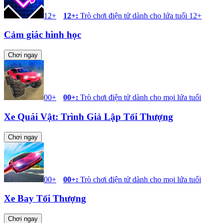
12+
12+
:
Trò chơi điện tử dành cho lứa tuổi 12+
Cảm giác hình học
Chơi ngay
00+
00+
:
Trò chơi điện tử dành cho mọi lứa tuổi
Xe Quái Vật: Trình Giả Lập Tối Thượng
Chơi ngay
00+
00+
:
Trò chơi điện tử dành cho mọi lứa tuổi
Xe Bay Tối Thượng
Chơi ngay