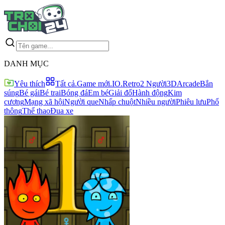
DANH MỤC
Yêu thích
Tất cả
.Game mới
.IO
.Retro
2 Người
3D
Arcade
Bắn
súng
Bé gái
Bé trai
Bóng đá
Em bé
Giải đố
Hành động
Kim
cương
Mạng xã hội
Người que
Nhấp chuột
Nhiều người
Phiêu lưu
Phổ
thông
Thể thao
Đua xe