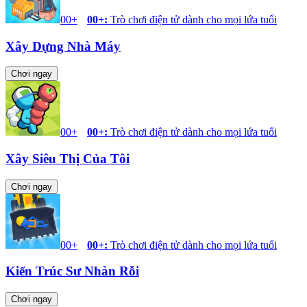
00+
00+
:
Trò chơi điện tử dành cho mọi lứa tuổi
Xây Dựng Nhà Máy
Chơi ngay
00+
00+
:
Trò chơi điện tử dành cho mọi lứa tuổi
Xây Siêu Thị Của Tôi
Chơi ngay
00+
00+
:
Trò chơi điện tử dành cho mọi lứa tuổi
Kiến Trúc Sư Nhàn Rỗi
Chơi ngay