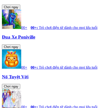
Chơi ngay
00+
00+
:
Trò chơi điện tử dành cho mọi lứa tuổi
Đua Xe Poniville
Chơi ngay
00+
00+
:
Trò chơi điện tử dành cho mọi lứa tuổi
Nổ Tuyệt Vời
Chơi ngay
00+
00+
:
Trò chơi điện tử dành cho mọi lứa tuổi