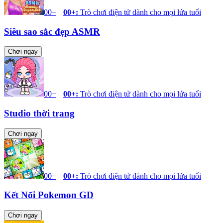
00+
00+
:
Trò chơi điện tử dành cho mọi lứa tuổi
Siêu sao sắc đẹp ASMR
Chơi ngay
00+
00+
:
Trò chơi điện tử dành cho mọi lứa tuổi
Studio thời trang
Chơi ngay
00+
00+
:
Trò chơi điện tử dành cho mọi lứa tuổi
Kết Nối Pokemon GD
Chơi ngay