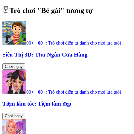
Trò chơi "
Bé gái
" tương tự
00+
00+
:
Trò chơi điện tử dành cho mọi lứa tuổi
Siêu Thị 3D: Thu Ngân Cửa Hàng
Chơi ngay
00+
00+
:
Trò chơi điện tử dành cho mọi lứa tuổi
Tiệm làm tóc: Tiệm làm đẹp
Chơi ngay