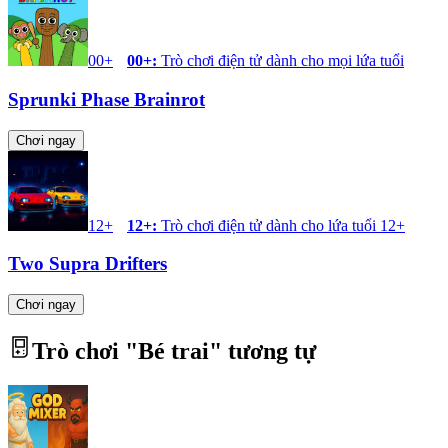
00+
00+
:
Trò chơi điện tử dành cho mọi lứa tuổi
Sprunki Phase Brainrot
Chơi ngay
12+
12+
:
Trò chơi điện tử dành cho lứa tuổi 12+
Two Supra Drifters
Chơi ngay
Trò chơi "
Bé trai
" tương tự