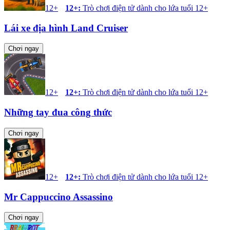
12+
12+
:
Trò chơi điện tử dành cho lứa tuổi 12+
Lái xe địa hình Land Cruiser
Chơi ngay
12+
12+
:
Trò chơi điện tử dành cho lứa tuổi 12+
Những tay đua công thức
Chơi ngay
12+
12+
:
Trò chơi điện tử dành cho lứa tuổi 12+
Mr Cappuccino Assassino
Chơi ngay