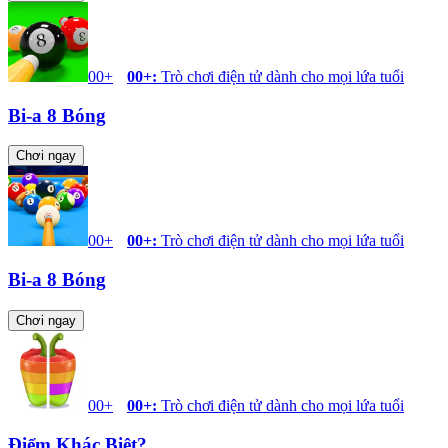
00+
00+
:
Trò chơi điện tử dành cho mọi lứa tuổi
Bi-a 8 Bóng
Chơi ngay
00+
00+
:
Trò chơi điện tử dành cho mọi lứa tuổi
Bi-a 8 Bóng
Chơi ngay
00+
00+
:
Trò chơi điện tử dành cho mọi lứa tuổi
Điểm Khác Biệt?