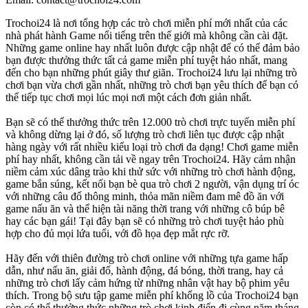
Trochoi24 là nơi tổng hợp các trò chơi miễn phí mới nhất của các
nhà phát hành Game nổi tiếng trên thế giới mà không cần cài đặt.
Những game online hay nhất luôn được cập nhật để có thể đảm bảo
bạn được thưởng thức tất cả game miễn phí tuyệt hảo nhất, mang
đến cho bạn những phút giây thư giãn. Trochoi24 lưu lại những trò
chơi bạn vừa chơi gần nhất, những trò chơi bạn yêu thích để bạn có
thể tiếp tục chơi mọi lúc mọi nơi một cách đơn giản nhất.
Bạn sẽ có thể thưởng thức trên 12.000 trò chơi trực tuyến miễn phí
và không dừng lại ở đó, số lượng trò chơi liên tục được cập nhật
hàng ngày với rất nhiều kiểu loại trò chơi đa dạng! Chơi game miễn
phí hay nhất, không cần tải về ngay trên Trochoi24. Hãy cảm nhận
niềm cảm xúc dâng trào khi thử sức với những trò chơi hành động,
game bắn súng, kết nối bạn bè qua trò chơi 2 người, vận dụng trí óc
với những câu đố thông minh, thỏa mãn niềm đam mê đồ ăn với
game nấu ăn và thể hiện tài năng thời trang với những cô búp bê
hay các bạn gái! Tại đây bạn sẽ có những trò chơi tuyệt hảo phù
hợp cho đủ mọi lứa tuổi, với đồ họa đẹp mắt rực rỡ.
Hãy đến với thiên đường trò chơi online với những tựa game hấp
dẫn, như nấu ăn, giải đố, hành động, đá bóng, thời trang, hay cả
những trò chơi lấy cảm hứng từ những nhân vật hay bộ phim yêu
thích. Trong bộ sưu tập game miễn phí khổng lồ của Trochoi24 bạn
còn có thể thưởng thức những trò chơi kinh điển đi cùng năm tháng