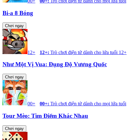
00+
00+
:
Trò chơi điện tử dành cho mọi lứa tuổi
Bi-a 8 Bóng
Chơi ngay
12+
12+
:
Trò chơi điện tử dành cho lứa tuổi 12+
Như Một Vị Vua: Đụng Độ Vương Quốc
Chơi ngay
00+
00+
:
Trò chơi điện tử dành cho mọi lứa tuổi
Tour Mèo: Tìm Điểm Khác Nhau
Chơi ngay