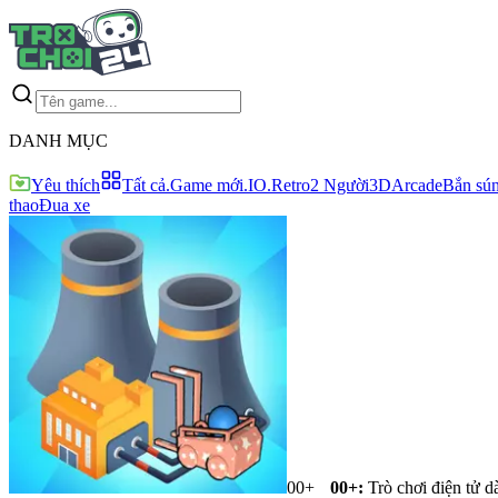
DANH MỤC
Yêu thích
Tất cả
.Game mới
.IO
.Retro
2 Người
3D
Arcade
Bắn sú
thao
Đua xe
00+
00+
:
Trò chơi điện tử d