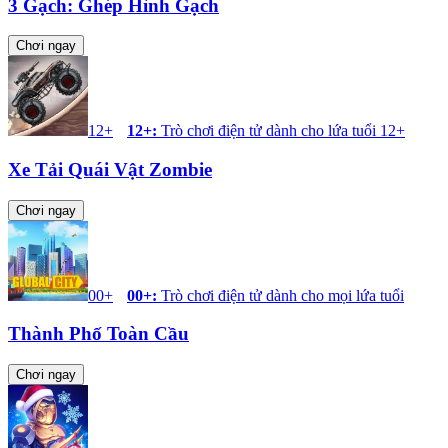
3 Gạch: Ghép Hình Gạch
Chơi ngay
12+
12+
:
Trò chơi điện tử dành cho lứa tuổi 12+
Xe Tải Quái Vật Zombie
Chơi ngay
00+
00+
:
Trò chơi điện tử dành cho mọi lứa tuổi
Thành Phố Toàn Cầu
Chơi ngay