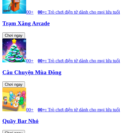
00+
00+
:
Trò chơi điện tử dành cho mọi lứa tuổi
Trạm Xăng Arcade
Chơi ngay
00+
00+
:
Trò chơi điện tử dành cho mọi lứa tuổi
Câu Chuyện Mùa Đông
Chơi ngay
00+
00+
:
Trò chơi điện tử dành cho mọi lứa tuổi
Quầy Bar Nhỏ