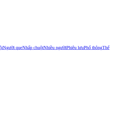
ội
Người que
Nhấp chuột
Nhiều người
Phiêu lưu
Phổ thông
Thể