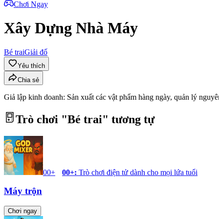
Chơi Ngay
Xây Dựng Nhà Máy
Bé trai
Giải đố
Yêu thích
Chia sẻ
Giả lập kinh doanh: Sản xuất các vật phẩm hàng ngày, quản lý nguyên
Trò chơi "
Bé trai
" tương tự
00+
00+
:
Trò chơi điện tử dành cho mọi lứa tuổi
Máy trộn
Chơi ngay