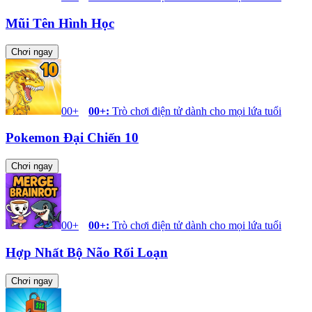
Mũi Tên Hình Học
Chơi ngay
00+
00+
:
Trò chơi điện tử dành cho mọi lứa tuổi
Pokemon Đại Chiến 10
Chơi ngay
00+
00+
:
Trò chơi điện tử dành cho mọi lứa tuổi
Hợp Nhất Bộ Não Rối Loạn
Chơi ngay