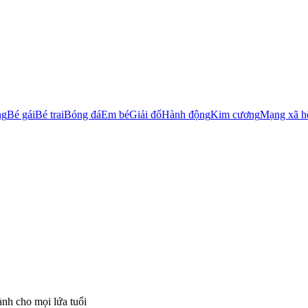
ng
Bé gái
Bé trai
Bóng đá
Em bé
Giải đố
Hành động
Kim cương
Mạng xã h
ành cho mọi lứa tuổi