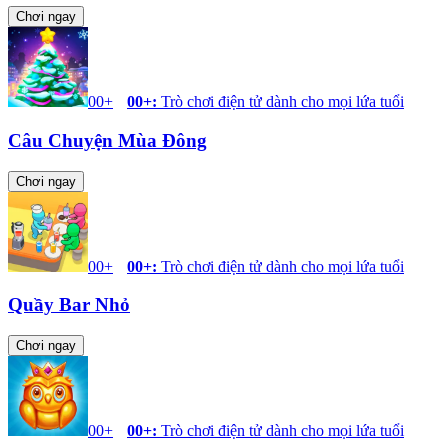
Chơi ngay
00+
00+
:
Trò chơi điện tử dành cho mọi lứa tuổi
Câu Chuyện Mùa Đông
Chơi ngay
00+
00+
:
Trò chơi điện tử dành cho mọi lứa tuổi
Quầy Bar Nhỏ
Chơi ngay
00+
00+
:
Trò chơi điện tử dành cho mọi lứa tuổi