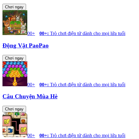
Chơi ngay
00+
00+
:
Trò chơi điện tử dành cho mọi lứa tuổi
Động Vật PaoPao
Chơi ngay
00+
00+
:
Trò chơi điện tử dành cho mọi lứa tuổi
Câu Chuyện Mùa Hè
Chơi ngay
00+
00+
:
Trò chơi điện tử dành cho mọi lứa tuổi