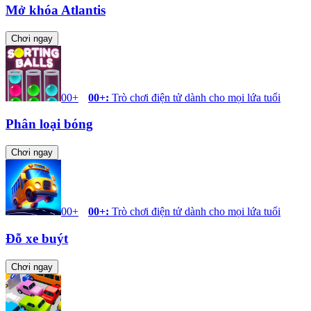
Mở khóa Atlantis
Chơi ngay
00+
00+
:
Trò chơi điện tử dành cho mọi lứa tuổi
Phân loại bóng
Chơi ngay
00+
00+
:
Trò chơi điện tử dành cho mọi lứa tuổi
Đỗ xe buýt
Chơi ngay