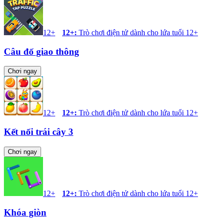
12+
12+
:
Trò chơi điện tử dành cho lứa tuổi 12+
Câu đố giao thông
Chơi ngay
12+
12+
:
Trò chơi điện tử dành cho lứa tuổi 12+
Kết nối trái cây 3
Chơi ngay
12+
12+
:
Trò chơi điện tử dành cho lứa tuổi 12+
Khóa giòn