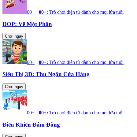
00+
00+
:
Trò chơi điện tử dành cho mọi lứa tuổi
DOP: Vẽ Một Phần
Chơi ngay
00+
00+
:
Trò chơi điện tử dành cho mọi lứa tuổi
Siêu Thị 3D: Thu Ngân Cửa Hàng
Chơi ngay
00+
00+
:
Trò chơi điện tử dành cho mọi lứa tuổi
Điều Khiển Đám Đông
Chơi ngay