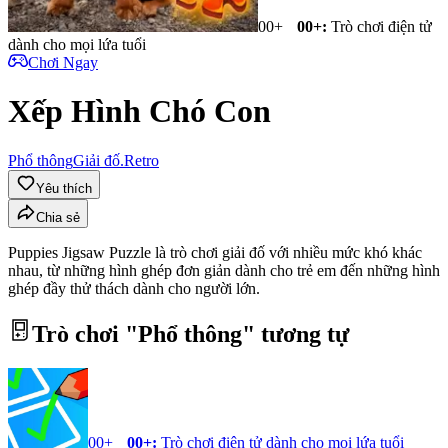
00+
00+
:
Trò chơi điện tử
dành cho mọi lứa tuổi
Chơi Ngay
Xếp Hình Chó Con
Phổ thông
Giải đố
.Retro
Yêu thích
Chia sẻ
Puppies Jigsaw Puzzle là trò chơi giải đố với nhiều mức khó khác
nhau, từ những hình ghép đơn giản dành cho trẻ em đến những hình
ghép đầy thử thách dành cho người lớn.
Trò chơi "
Phổ thông
" tương tự
00+
00+
:
Trò chơi điện tử dành cho mọi lứa tuổi