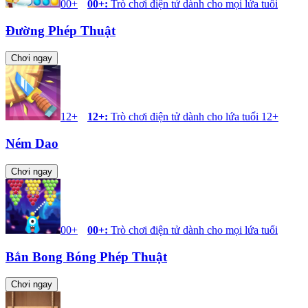
00+
00+
:
Trò chơi điện tử dành cho mọi lứa tuổi
Đường Phép Thuật
Chơi ngay
12+
12+
:
Trò chơi điện tử dành cho lứa tuổi 12+
Ném Dao
Chơi ngay
00+
00+
:
Trò chơi điện tử dành cho mọi lứa tuổi
Bắn Bong Bóng Phép Thuật
Chơi ngay