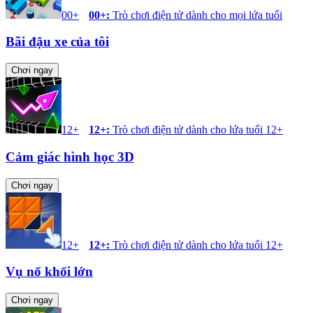
00+
00+
:
Trò chơi điện tử dành cho mọi lứa tuổi
Bãi đậu xe của tôi
Chơi ngay
12+
12+
:
Trò chơi điện tử dành cho lứa tuổi 12+
Cảm giác hình học 3D
Chơi ngay
12+
12+
:
Trò chơi điện tử dành cho lứa tuổi 12+
Vụ nổ khối lớn
Chơi ngay