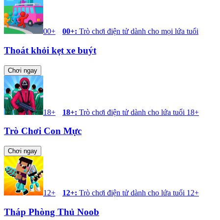
00+
00+
:
Trò chơi điện tử dành cho mọi lứa tuổi
Thoát khỏi kẹt xe buýt
Chơi ngay
18+
18+
:
Trò chơi điện tử dành cho lứa tuổi 18+
Trò Chơi Con Mực
Chơi ngay
12+
12+
:
Trò chơi điện tử dành cho lứa tuổi 12+
Tháp Phòng Thủ Noob