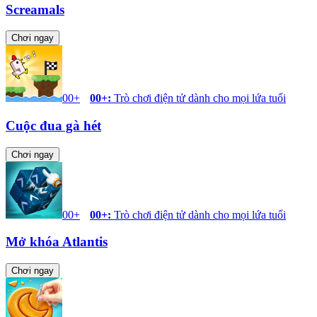
Screamals
Chơi ngay
00+
00+
:
Trò chơi điện tử dành cho mọi lứa tuổi
Cuộc đua gà hét
Chơi ngay
00+
00+
:
Trò chơi điện tử dành cho mọi lứa tuổi
Mở khóa Atlantis
Chơi ngay