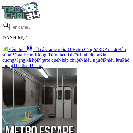
DANH MỤC
Yêu thích
Tất cả
.Game mới
.IO
.Retro
2 Người
3D
Arcade
Bắn
súng
Bé gái
Bé trai
Bóng đá
Em bé
Giải đố
Hành động
Kim
cương
Mạng xã hội
Người que
Nhấp chuột
Nhiều người
Phiêu lưu
Phổ
thông
Thể thao
Đua xe