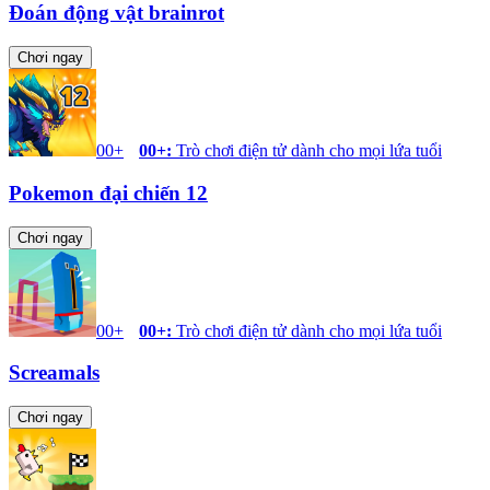
Đoán động vật brainrot
Chơi ngay
00+
00+
:
Trò chơi điện tử dành cho mọi lứa tuổi
Pokemon đại chiến 12
Chơi ngay
00+
00+
:
Trò chơi điện tử dành cho mọi lứa tuổi
Screamals
Chơi ngay