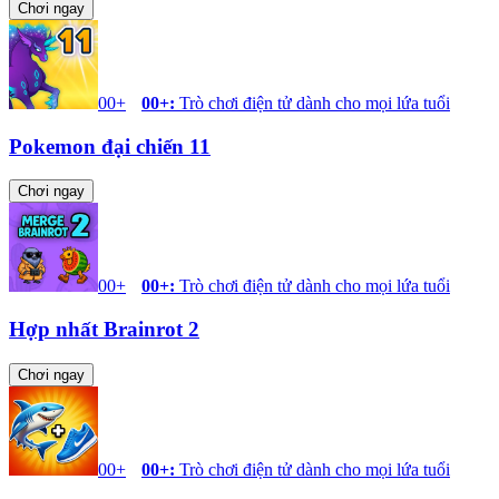
Chơi ngay
00+
00+
:
Trò chơi điện tử dành cho mọi lứa tuổi
Pokemon đại chiến 11
Chơi ngay
00+
00+
:
Trò chơi điện tử dành cho mọi lứa tuổi
Hợp nhất Brainrot 2
Chơi ngay
00+
00+
:
Trò chơi điện tử dành cho mọi lứa tuổi