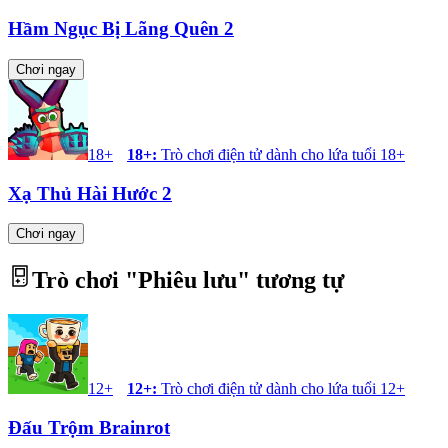
Hầm Ngục Bị Lãng Quên 2
Chơi ngay
18+
18+
:
Trò chơi điện tử dành cho lứa tuổi 18+
Xạ Thủ Hài Hước 2
Chơi ngay
Trò chơi "
Phiêu lưu
" tương tự
12+
12+
:
Trò chơi điện tử dành cho lứa tuổi 12+
Đấu Trộm Brainrot