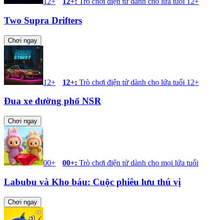
12+
12+
:
Trò chơi điện tử dành cho lứa tuổi 12+
Two Supra Drifters
Chơi ngay
12+
12+
:
Trò chơi điện tử dành cho lứa tuổi 12+
Đua xe đường phố NSR
Chơi ngay
00+
00+
:
Trò chơi điện tử dành cho mọi lứa tuổi
Labubu và Kho báu: Cuộc phiêu lưu thú vị
Chơi ngay