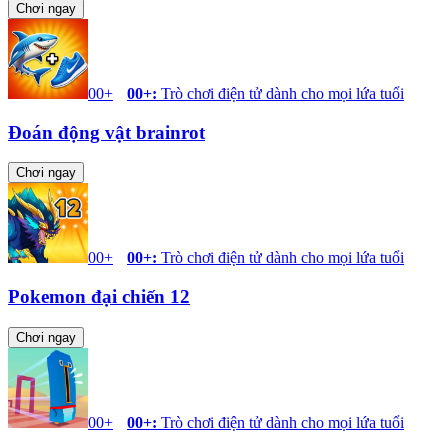
Chơi ngay
00+
00+
:
Trò chơi điện tử dành cho mọi lứa tuổi
Đoán động vật brainrot
Chơi ngay
00+
00+
:
Trò chơi điện tử dành cho mọi lứa tuổi
Pokemon đại chiến 12
Chơi ngay
00+
00+
:
Trò chơi điện tử dành cho mọi lứa tuổi