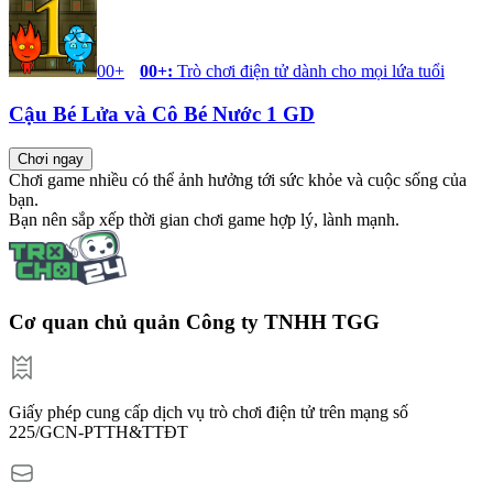
00+
00+
:
Trò chơi điện tử dành cho mọi lứa tuổi
Cậu Bé Lửa và Cô Bé Nước 1 GD
Chơi ngay
Chơi game nhiều có thể ảnh hưởng tới sức khỏe và cuộc sống của
bạn.
Bạn nên sắp xếp thời gian chơi game hợp lý, lành mạnh.
Cơ quan chủ quản Công ty TNHH TGG
Giấy phép cung cấp dịch vụ trò chơi điện tử trên mạng số
225/GCN-PTTH&TTĐT