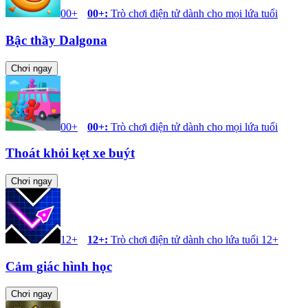
00+
00+
:
Trò chơi điện tử dành cho mọi lứa tuổi
Bậc thầy Dalgona
Chơi ngay
00+
00+
:
Trò chơi điện tử dành cho mọi lứa tuổi
Thoát khỏi kẹt xe buýt
Chơi ngay
12+
12+
:
Trò chơi điện tử dành cho lứa tuổi 12+
Cảm giác hình học
Chơi ngay