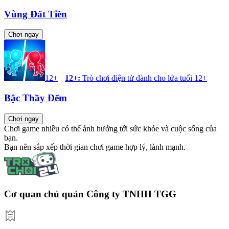
Vùng Đất Tiền
Chơi ngay
12+
12+
:
Trò chơi điện tử dành cho lứa tuổi 12+
Bậc Thầy Đếm
Chơi ngay
Chơi game nhiều có thể ảnh hưởng tới sức khỏe và cuộc sống của
bạn.
Bạn nên sắp xếp thời gian chơi game hợp lý, lành mạnh.
Cơ quan chủ quản Công ty TNHH TGG