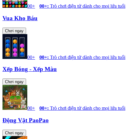
00+
00+
:
Trò chơi điện tử dành cho mọi lứa tuổi
Vua Kho Báu
Chơi ngay
00+
00+
:
Trò chơi điện tử dành cho mọi lứa tuổi
Xếp Bóng - Xếp Màu
Chơi ngay
00+
00+
:
Trò chơi điện tử dành cho mọi lứa tuổi
Động Vật PaoPao
Chơi ngay