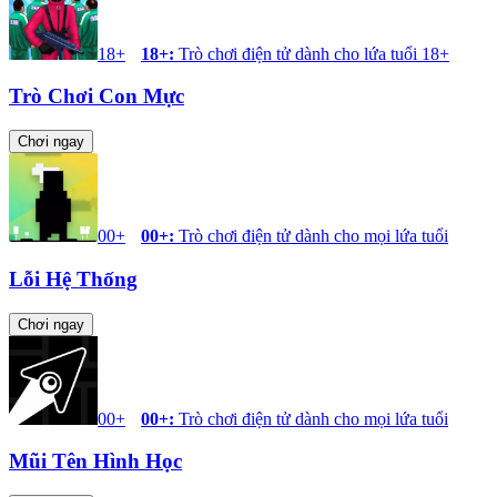
18+
18+
:
Trò chơi điện tử dành cho lứa tuổi 18+
Trò Chơi Con Mực
Chơi ngay
00+
00+
:
Trò chơi điện tử dành cho mọi lứa tuổi
Lỗi Hệ Thống
Chơi ngay
00+
00+
:
Trò chơi điện tử dành cho mọi lứa tuổi
Mũi Tên Hình Học