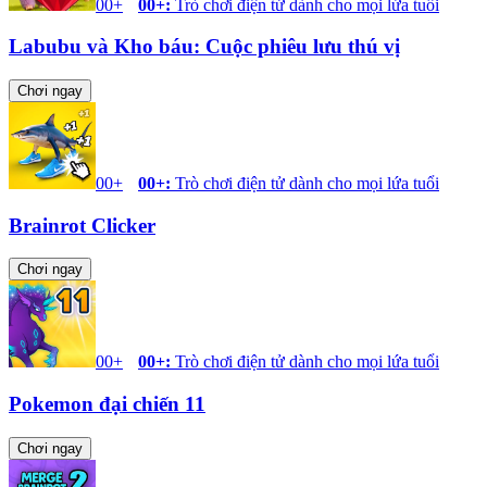
00+
00+
:
Trò chơi điện tử dành cho mọi lứa tuổi
Labubu và Kho báu: Cuộc phiêu lưu thú vị
Chơi ngay
00+
00+
:
Trò chơi điện tử dành cho mọi lứa tuổi
Brainrot Clicker
Chơi ngay
00+
00+
:
Trò chơi điện tử dành cho mọi lứa tuổi
Pokemon đại chiến 11
Chơi ngay