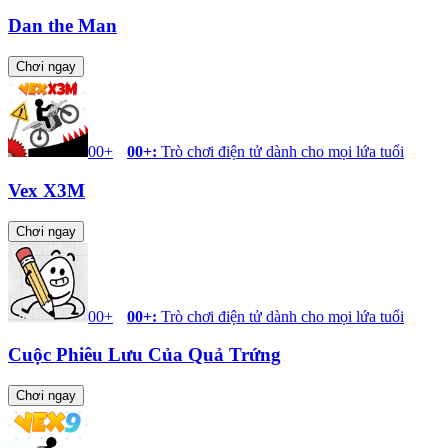
Dan the Man
Chơi ngay
00+
00+
:
Trò chơi điện tử dành cho mọi lứa tuổi
Vex X3M
Chơi ngay
00+
00+
:
Trò chơi điện tử dành cho mọi lứa tuổi
Cuộc Phiêu Lưu Của Quả Trứng
Chơi ngay