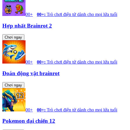
00+
00+
:
Trò chơi điện tử dành cho mọi lứa tuổi
Hợp nhất Brainrot 2
Chơi ngay
00+
00+
:
Trò chơi điện tử dành cho mọi lứa tuổi
Đoán động vật brainrot
Chơi ngay
00+
00+
:
Trò chơi điện tử dành cho mọi lứa tuổi
Pokemon đại chiến 12