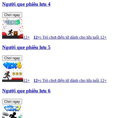
Người que phiêu lưu 4
Chơi ngay
12+
12+
:
Trò chơi điện tử dành cho lứa tuổi 12+
Người que phiêu lưu 5
Chơi ngay
12+
12+
:
Trò chơi điện tử dành cho lứa tuổi 12+
Người que phiêu lưu 6
Chơi ngay