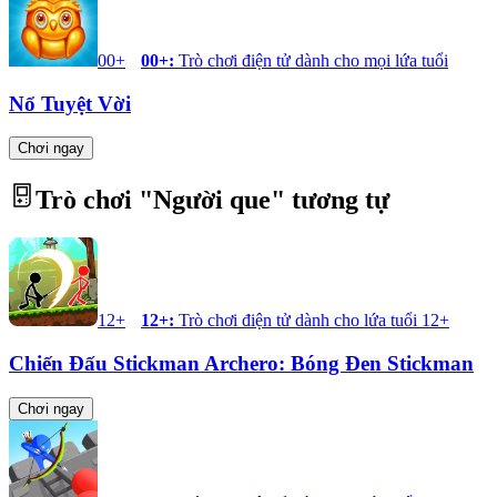
00+
00+
:
Trò chơi điện tử dành cho mọi lứa tuổi
Nổ Tuyệt Vời
Chơi ngay
Trò chơi "
Người que
" tương tự
12+
12+
:
Trò chơi điện tử dành cho lứa tuổi 12+
Chiến Đấu Stickman Archero: Bóng Đen Stickman
Chơi ngay