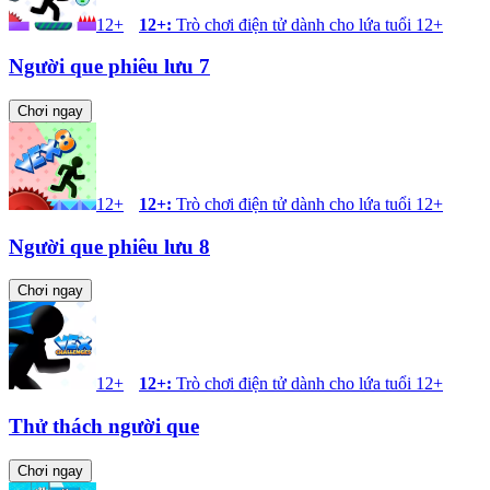
12+
12+
:
Trò chơi điện tử dành cho lứa tuổi 12+
Người que phiêu lưu 7
Chơi ngay
12+
12+
:
Trò chơi điện tử dành cho lứa tuổi 12+
Người que phiêu lưu 8
Chơi ngay
12+
12+
:
Trò chơi điện tử dành cho lứa tuổi 12+
Thử thách người que
Chơi ngay