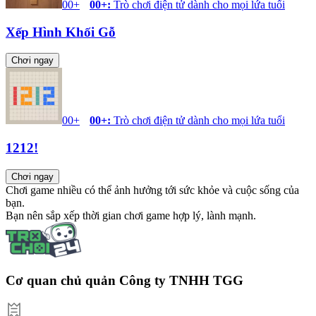
00+
00+
:
Trò chơi điện tử dành cho mọi lứa tuổi
Xếp Hình Khối Gỗ
Chơi ngay
00+
00+
:
Trò chơi điện tử dành cho mọi lứa tuổi
1212!
Chơi ngay
Chơi game nhiều có thể ảnh hưởng tới sức khỏe và cuộc sống của
bạn.
Bạn nên sắp xếp thời gian chơi game hợp lý, lành mạnh.
Cơ quan chủ quản Công ty TNHH TGG