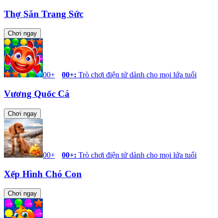
Thợ Săn Trang Sức
Chơi ngay
00+
00+
:
Trò chơi điện tử dành cho mọi lứa tuổi
Vương Quốc Cá
Chơi ngay
00+
00+
:
Trò chơi điện tử dành cho mọi lứa tuổi
Xếp Hình Chó Con
Chơi ngay