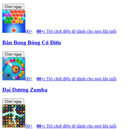
Chơi ngay
00+
00+
:
Trò chơi điện tử dành cho mọi lứa tuổi
Bắn Bong Bóng Cổ Điển
Chơi ngay
00+
00+
:
Trò chơi điện tử dành cho mọi lứa tuổi
Đại Dương Zumba
Chơi ngay
00+
00+
:
Trò chơi điện tử dành cho mọi lứa tuổi