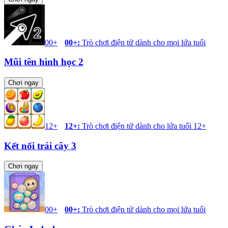
00+
00+
:
Trò chơi điện tử dành cho mọi lứa tuổi
Mũi tên hình học 2
Chơi ngay
12+
12+
:
Trò chơi điện tử dành cho lứa tuổi 12+
Kết nối trái cây 3
Chơi ngay
00+
00+
:
Trò chơi điện tử dành cho mọi lứa tuổi