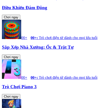
Điều Khiển Đám Đông
Chơi ngay
00+
00+
:
Trò chơi điện tử dành cho mọi lứa tuổi
Sắp Xếp Nhà Xưởng: Ốc & Trật Tự
Chơi ngay
00+
00+
:
Trò chơi điện tử dành cho mọi lứa tuổi
Trò Chơi Piano 3
Chơi ngay