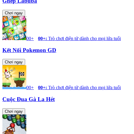
Ghép Labuba
Chơi ngay
00+
00+
:
Trò chơi điện tử dành cho mọi lứa tuổi
Kết Nối Pokemon GD
Chơi ngay
00+
00+
:
Trò chơi điện tử dành cho mọi lứa tuổi
Cuộc Đua Gà La Hét
Chơi ngay