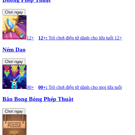
Chơi ngay
12+
12+
:
Trò chơi điện tử dành cho lứa tuổi 12+
Ném Dao
Chơi ngay
00+
00+
:
Trò chơi điện tử dành cho mọi lứa tuổi
Bắn Bong Bóng Phép Thuật
Chơi ngay