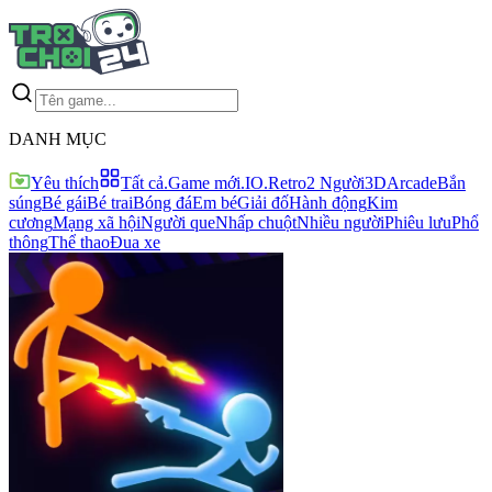
DANH MỤC
Yêu thích
Tất cả
.Game mới
.IO
.Retro
2 Người
3D
Arcade
Bắn
súng
Bé gái
Bé trai
Bóng đá
Em bé
Giải đố
Hành động
Kim
cương
Mạng xã hội
Người que
Nhấp chuột
Nhiều người
Phiêu lưu
Phổ
thông
Thể thao
Đua xe