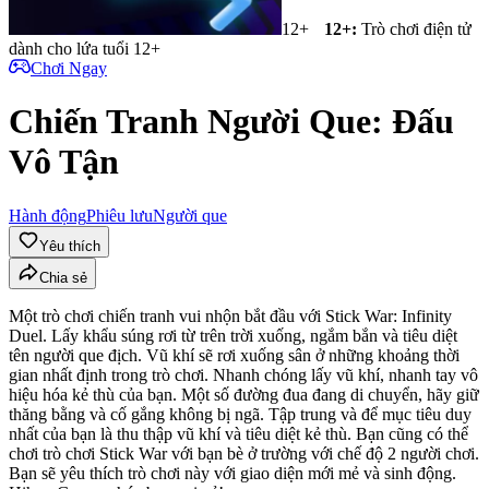
12+
12+
:
Trò chơi điện tử
dành cho lứa tuổi 12+
Chơi Ngay
Chiến Tranh Người Que: Đấu
Vô Tận
Hành động
Phiêu lưu
Người que
Yêu thích
Chia sẻ
Một trò chơi chiến tranh vui nhộn bắt đầu với Stick War: Infinity
Duel. Lấy khẩu súng rơi từ trên trời xuống, ngắm bắn và tiêu diệt
tên người que địch. Vũ khí sẽ rơi xuống sân ở những khoảng thời
gian nhất định trong trò chơi. Nhanh chóng lấy vũ khí, nhanh tay vô
hiệu hóa kẻ thù của bạn. Một số đường đua đang di chuyển, hãy giữ
thăng bằng và cố gắng không bị ngã. Tập trung và để mục tiêu duy
nhất của bạn là thu thập vũ khí và tiêu diệt kẻ thù. Bạn cũng có thể
chơi trò chơi Stick War với bạn bè ở trường với chế độ 2 người chơi.
Bạn sẽ yêu thích trò chơi này với giao diện mới mẻ và sinh động.