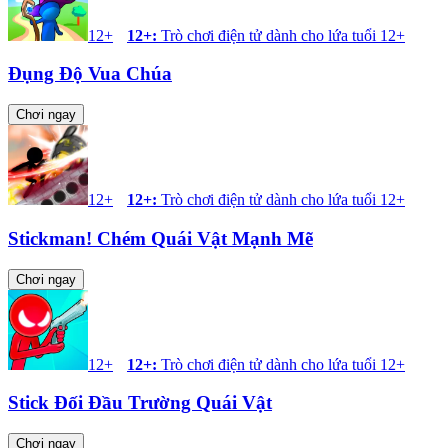
12+
12+
:
Trò chơi điện tử dành cho lứa tuổi 12+
Đụng Độ Vua Chúa
Chơi ngay
12+
12+
:
Trò chơi điện tử dành cho lứa tuổi 12+
Stickman! Chém Quái Vật Mạnh Mẽ
Chơi ngay
12+
12+
:
Trò chơi điện tử dành cho lứa tuổi 12+
Stick Đối Đầu Trường Quái Vật
Chơi ngay