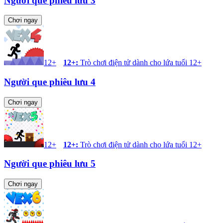
Người que phiêu lưu 3
Chơi ngay
12+
12+
:
Trò chơi điện tử dành cho lứa tuổi 12+
Người que phiêu lưu 4
Chơi ngay
12+
12+
:
Trò chơi điện tử dành cho lứa tuổi 12+
Người que phiêu lưu 5
Chơi ngay