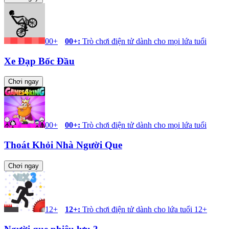
00+
00+
:
Trò chơi điện tử dành cho mọi lứa tuổi
Xe Đạp Bốc Đầu
Chơi ngay
00+
00+
:
Trò chơi điện tử dành cho mọi lứa tuổi
Thoát Khỏi Nhà Người Que
Chơi ngay
12+
12+
:
Trò chơi điện tử dành cho lứa tuổi 12+