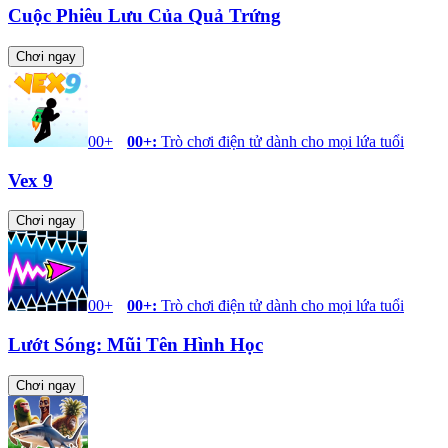
Cuộc Phiêu Lưu Của Quả Trứng
Chơi ngay
00+
00+
:
Trò chơi điện tử dành cho mọi lứa tuổi
Vex 9
Chơi ngay
00+
00+
:
Trò chơi điện tử dành cho mọi lứa tuổi
Lướt Sóng: Mũi Tên Hình Học
Chơi ngay