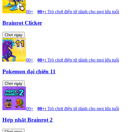
00+
00+
:
Trò chơi điện tử dành cho mọi lứa tuổi
Brainrot Clicker
Chơi ngay
00+
00+
:
Trò chơi điện tử dành cho mọi lứa tuổi
Pokemon đại chiến 11
Chơi ngay
00+
00+
:
Trò chơi điện tử dành cho mọi lứa tuổi
Hợp nhất Brainrot 2
Chơi ngay