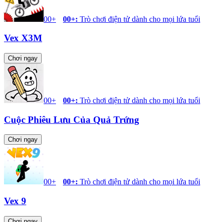
00+
00+
:
Trò chơi điện tử dành cho mọi lứa tuổi
Vex X3M
Chơi ngay
00+
00+
:
Trò chơi điện tử dành cho mọi lứa tuổi
Cuộc Phiêu Lưu Của Quả Trứng
Chơi ngay
00+
00+
:
Trò chơi điện tử dành cho mọi lứa tuổi
Vex 9
Chơi ngay