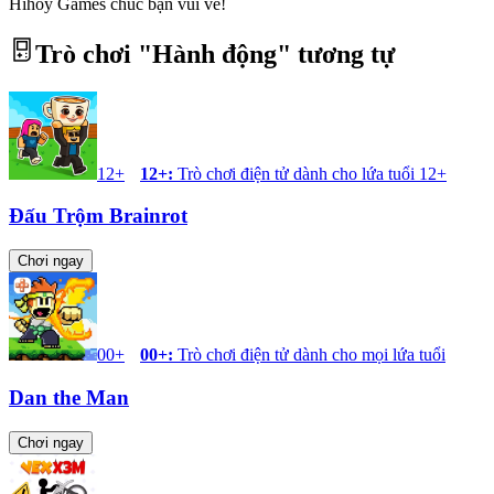
Hihoy Games chúc bạn vui vẻ!
Trò chơi "
Hành động
" tương tự
12+
12+
:
Trò chơi điện tử dành cho lứa tuổi 12+
Đấu Trộm Brainrot
Chơi ngay
00+
00+
:
Trò chơi điện tử dành cho mọi lứa tuổi
Dan the Man
Chơi ngay