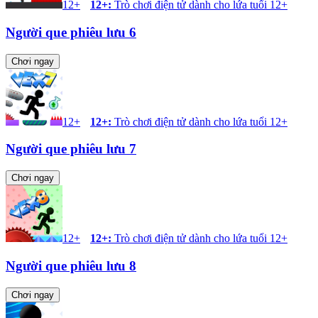
12+
12+
:
Trò chơi điện tử dành cho lứa tuổi 12+
Người que phiêu lưu 6
Chơi ngay
12+
12+
:
Trò chơi điện tử dành cho lứa tuổi 12+
Người que phiêu lưu 7
Chơi ngay
12+
12+
:
Trò chơi điện tử dành cho lứa tuổi 12+
Người que phiêu lưu 8
Chơi ngay