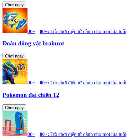
Chơi ngay
00+
00+
:
Trò chơi điện tử dành cho mọi lứa tuổi
Đoán động vật brainrot
Chơi ngay
00+
00+
:
Trò chơi điện tử dành cho mọi lứa tuổi
Pokemon đại chiến 12
Chơi ngay
00+
00+
:
Trò chơi điện tử dành cho mọi lứa tuổi