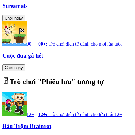
Screamals
Chơi ngay
00+
00+
:
Trò chơi điện tử dành cho mọi lứa tuổi
Cuộc đua gà hét
Chơi ngay
Trò chơi "
Phiêu lưu
" tương tự
12+
12+
:
Trò chơi điện tử dành cho lứa tuổi 12+
Đấu Trộm Brainrot