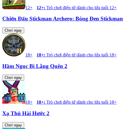
12+
12+
:
Trò chơi điện tử dành cho lứa tuổi 12+
Chiến Đấu Stickman Archero: Bóng Đen Stickman
Chơi ngay
18+
18+
:
Trò chơi điện tử dành cho lứa tuổi 18+
Hầm Ngục Bị Lãng Quên 2
Chơi ngay
18+
18+
:
Trò chơi điện tử dành cho lứa tuổi 18+
Xạ Thủ Hài Hước 2
Chơi ngay