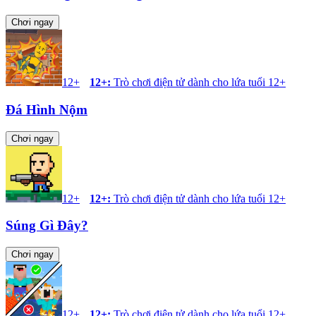
Chơi ngay
12+
12+
:
Trò chơi điện tử dành cho lứa tuổi 12+
Đá Hình Nộm
Chơi ngay
12+
12+
:
Trò chơi điện tử dành cho lứa tuổi 12+
Súng Gì Đây?
Chơi ngay
12+
12+
:
Trò chơi điện tử dành cho lứa tuổi 12+