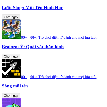
Lướt Sóng: Mũi Tên Hình Học
Chơi ngay
00+
00+
:
Trò chơi điện tử dành cho mọi lứa tuổi
Brainrot Ý: Quái vật thần kinh
Chơi ngay
00+
00+
:
Trò chơi điện tử dành cho mọi lứa tuổi
Sóng mũi tên
Chơi ngay