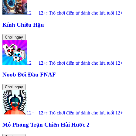
12+
12+
:
Trò chơi điện tử dành cho lứa tuổi 12+
Kính Chiếu Hậu
Chơi ngay
12+
12+
:
Trò chơi điện tử dành cho lứa tuổi 12+
Noob Đối Đầu FNAF
Chơi ngay
12+
12+
:
Trò chơi điện tử dành cho lứa tuổi 12+
Mô Phỏng Trận Chiến Hài Hước 2