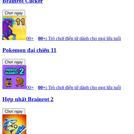
Brainrot Clicker
Chơi ngay
00+
00+
:
Trò chơi điện tử dành cho mọi lứa tuổi
Pokemon đại chiến 11
Chơi ngay
00+
00+
:
Trò chơi điện tử dành cho mọi lứa tuổi
Hợp nhất Brainrot 2
Chơi ngay