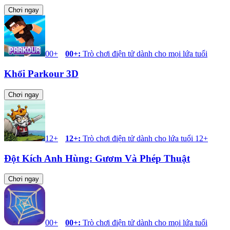
Chơi ngay
00+
00+
:
Trò chơi điện tử dành cho mọi lứa tuổi
Khối Parkour 3D
Chơi ngay
12+
12+
:
Trò chơi điện tử dành cho lứa tuổi 12+
Đột Kích Anh Hùng: Gươm Và Phép Thuật
Chơi ngay
00+
00+
:
Trò chơi điện tử dành cho mọi lứa tuổi