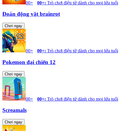
00+
00+
:
Trò chơi điện tử dành cho mọi lứa tuổi
Đoán động vật brainrot
Chơi ngay
00+
00+
:
Trò chơi điện tử dành cho mọi lứa tuổi
Pokemon đại chiến 12
Chơi ngay
00+
00+
:
Trò chơi điện tử dành cho mọi lứa tuổi
Screamals
Chơi ngay