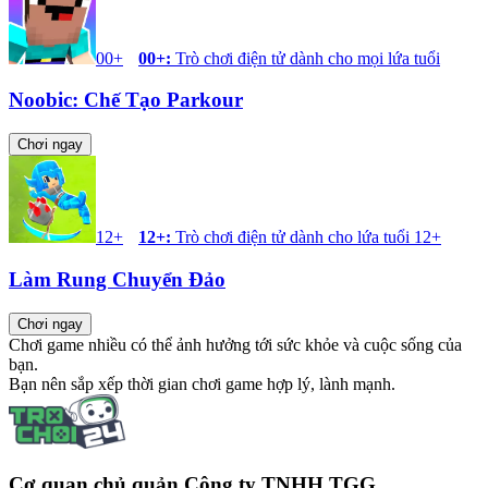
00+
00+
:
Trò chơi điện tử dành cho mọi lứa tuổi
Noobic: Chế Tạo Parkour
Chơi ngay
12+
12+
:
Trò chơi điện tử dành cho lứa tuổi 12+
Làm Rung Chuyển Đảo
Chơi ngay
Chơi game nhiều có thể ảnh hưởng tới sức khỏe và cuộc sống của
bạn.
Bạn nên sắp xếp thời gian chơi game hợp lý, lành mạnh.
Cơ quan chủ quản Công ty TNHH TGG