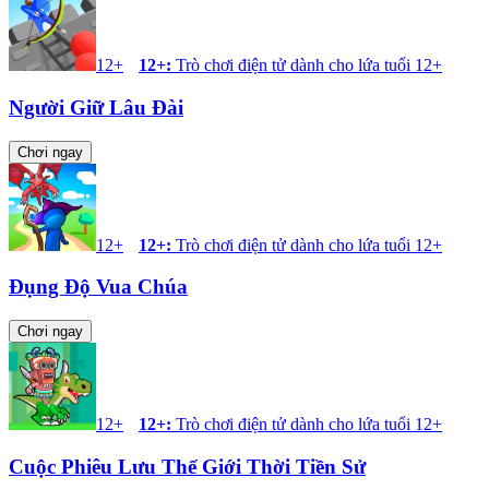
12+
12+
:
Trò chơi điện tử dành cho lứa tuổi 12+
Người Giữ Lâu Đài
Chơi ngay
12+
12+
:
Trò chơi điện tử dành cho lứa tuổi 12+
Đụng Độ Vua Chúa
Chơi ngay
12+
12+
:
Trò chơi điện tử dành cho lứa tuổi 12+
Cuộc Phiêu Lưu Thế Giới Thời Tiền Sử