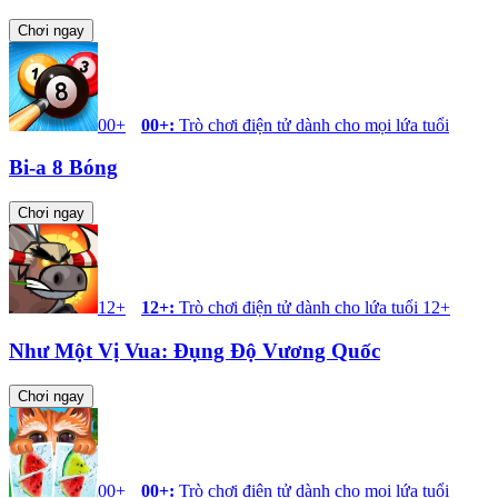
Chơi ngay
00+
00+
:
Trò chơi điện tử dành cho mọi lứa tuổi
Bi-a 8 Bóng
Chơi ngay
12+
12+
:
Trò chơi điện tử dành cho lứa tuổi 12+
Như Một Vị Vua: Đụng Độ Vương Quốc
Chơi ngay
00+
00+
:
Trò chơi điện tử dành cho mọi lứa tuổi