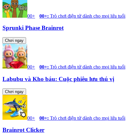
00+
00+
:
Trò chơi điện tử dành cho mọi lứa tuổi
Sprunki Phase Brainrot
Chơi ngay
00+
00+
:
Trò chơi điện tử dành cho mọi lứa tuổi
Labubu và Kho báu: Cuộc phiêu lưu thú vị
Chơi ngay
00+
00+
:
Trò chơi điện tử dành cho mọi lứa tuổi
Brainrot Clicker