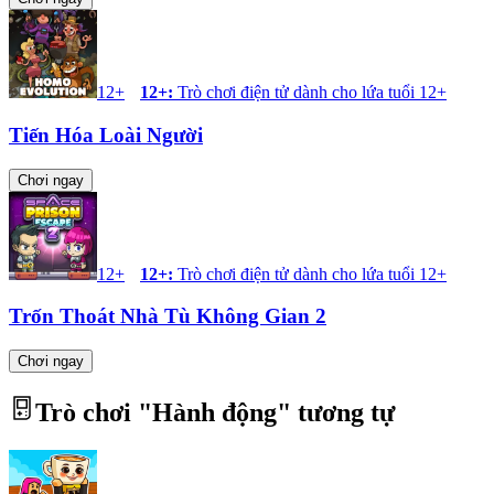
12+
12+
:
Trò chơi điện tử dành cho lứa tuổi 12+
Tiến Hóa Loài Người
Chơi ngay
12+
12+
:
Trò chơi điện tử dành cho lứa tuổi 12+
Trốn Thoát Nhà Tù Không Gian 2
Chơi ngay
Trò chơi "
Hành động
" tương tự