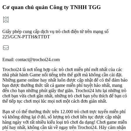
Cơ quan chủ quản Công ty TNHH TGG
Giấy phép cung cấp dịch vụ trò chơi điện tử trên mạng số
225/GCN-PTTH&TTĐT
Email: contact@trochoi24.com
Trochoi24 là nơi tổng hợp các trò chơi miễn phí mới nhất của các
nhà phát hành Game nổi tiếng trên thế giới mà không cần cài đặt.
Những game online hay nhất luôn được cập nhật để có thể đảm bảo
bạn được thưởng thức tất cả game miễn phí tuyệt hảo nhất, mang
đến cho bạn những phút giây thư giãn. Trochoi24 lưu lại những trò
chơi bạn vừa chơi gần nhất, những trò chơi bạn yêu thích để bạn có
thể tiếp tục chơi mọi lúc mọi nơi một cách đơn giản nhất.
Bạn sẽ có thể thưởng thức trên 12.000 trò chơi trực tuyến miễn phí
và không dừng lại ở đó, số lượng trò chơi liên tục được cập nhật
hàng ngày với rất nhiều kiểu loại trò chơi đa dạng! Chơi game miễn
phí hay nhất, không cần tải về ngay trên Trochoi24. Hãy cảm nhận