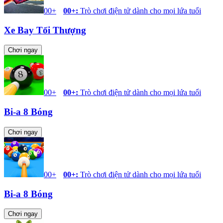
00+
00+
:
Trò chơi điện tử dành cho mọi lứa tuổi
Xe Bay Tối Thượng
Chơi ngay
00+
00+
:
Trò chơi điện tử dành cho mọi lứa tuổi
Bi-a 8 Bóng
Chơi ngay
00+
00+
:
Trò chơi điện tử dành cho mọi lứa tuổi
Bi-a 8 Bóng
Chơi ngay