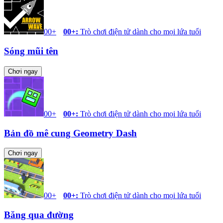
00+
00+
:
Trò chơi điện tử dành cho mọi lứa tuổi
Sóng mũi tên
Chơi ngay
00+
00+
:
Trò chơi điện tử dành cho mọi lứa tuổi
Bản đồ mê cung Geometry Dash
Chơi ngay
00+
00+
:
Trò chơi điện tử dành cho mọi lứa tuổi
Băng qua đường