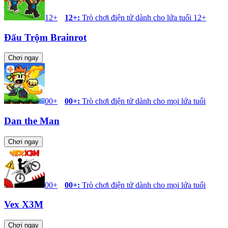
12+
12+
:
Trò chơi điện tử dành cho lứa tuổi 12+
Đấu Trộm Brainrot
Chơi ngay
00+
00+
:
Trò chơi điện tử dành cho mọi lứa tuổi
Dan the Man
Chơi ngay
00+
00+
:
Trò chơi điện tử dành cho mọi lứa tuổi
Vex X3M
Chơi ngay