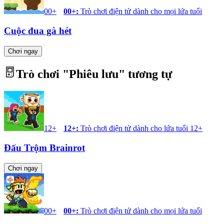
00+
00+
:
Trò chơi điện tử dành cho mọi lứa tuổi
Cuộc đua gà hét
Chơi ngay
Trò chơi "
Phiêu lưu
" tương tự
12+
12+
:
Trò chơi điện tử dành cho lứa tuổi 12+
Đấu Trộm Brainrot
Chơi ngay
00+
00+
:
Trò chơi điện tử dành cho mọi lứa tuổi