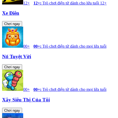
12+
12+
:
Trò chơi điện tử dành cho lứa tuổi 12+
Xe Điên
Chơi ngay
00+
00+
:
Trò chơi điện tử dành cho mọi lứa tuổi
Nổ Tuyệt Vời
Chơi ngay
00+
00+
:
Trò chơi điện tử dành cho mọi lứa tuổi
Xây Siêu Thị Của Tôi
Chơi ngay