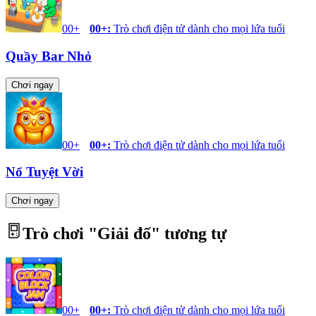
00+
00+
:
Trò chơi điện tử dành cho mọi lứa tuổi
Quầy Bar Nhỏ
Chơi ngay
00+
00+
:
Trò chơi điện tử dành cho mọi lứa tuổi
Nổ Tuyệt Vời
Chơi ngay
Trò chơi "
Giải đố
" tương tự
00+
00+
:
Trò chơi điện tử dành cho mọi lứa tuổi