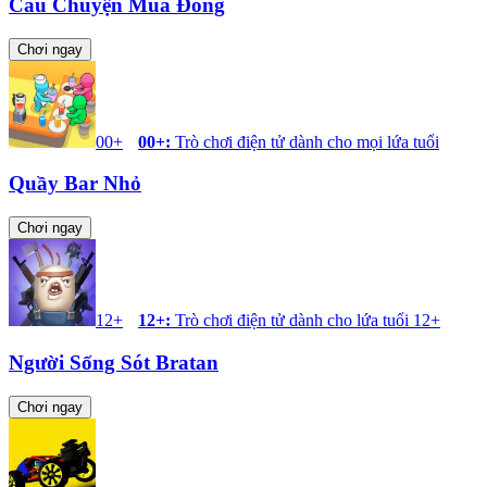
Câu Chuyện Mùa Đông
Chơi ngay
00+
00+
:
Trò chơi điện tử dành cho mọi lứa tuổi
Quầy Bar Nhỏ
Chơi ngay
12+
12+
:
Trò chơi điện tử dành cho lứa tuổi 12+
Người Sống Sót Bratan
Chơi ngay