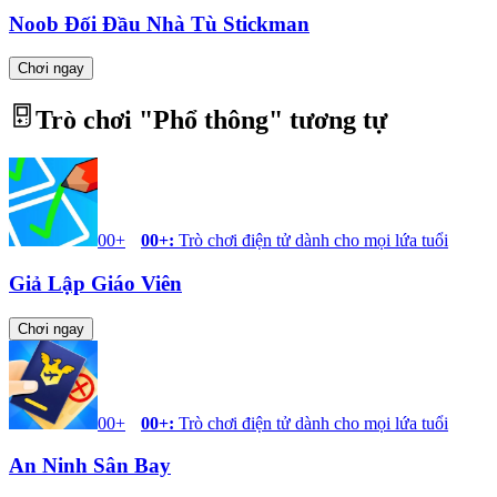
Noob Đối Đầu Nhà Tù Stickman
Chơi ngay
Trò chơi "
Phổ thông
" tương tự
00+
00+
:
Trò chơi điện tử dành cho mọi lứa tuổi
Giả Lập Giáo Viên
Chơi ngay
00+
00+
:
Trò chơi điện tử dành cho mọi lứa tuổi
An Ninh Sân Bay