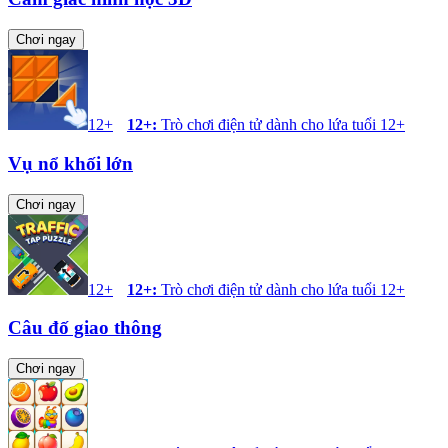
Chơi ngay
12+
12+
:
Trò chơi điện tử dành cho lứa tuổi 12+
Vụ nổ khối lớn
Chơi ngay
12+
12+
:
Trò chơi điện tử dành cho lứa tuổi 12+
Câu đố giao thông
Chơi ngay