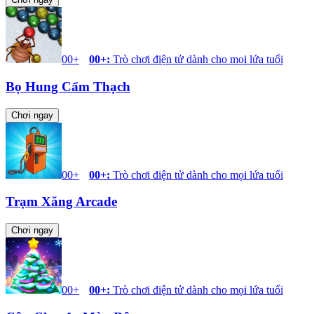
00+
00+
:
Trò chơi điện tử dành cho mọi lứa tuổi
Bọ Hung Cẩm Thạch
Chơi ngay
00+
00+
:
Trò chơi điện tử dành cho mọi lứa tuổi
Trạm Xăng Arcade
Chơi ngay
00+
00+
:
Trò chơi điện tử dành cho mọi lứa tuổi