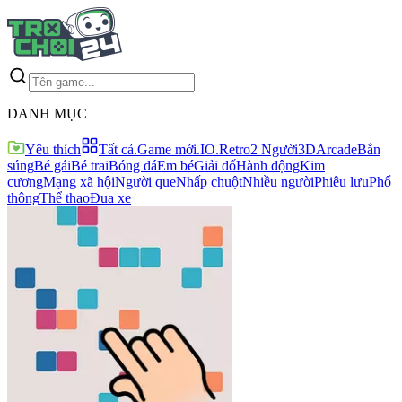
DANH MỤC
Yêu thích
Tất cả
.Game mới
.IO
.Retro
2 Người
3D
Arcade
Bắn
súng
Bé gái
Bé trai
Bóng đá
Em bé
Giải đố
Hành động
Kim
cương
Mạng xã hội
Người que
Nhấp chuột
Nhiều người
Phiêu lưu
Phổ
thông
Thể thao
Đua xe