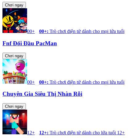
Chơi ngay
00+
00+
:
Trò chơi điện tử dành cho mọi lứa tuổi
Fnf Đối Đầu PacMan
Chơi ngay
00+
00+
:
Trò chơi điện tử dành cho mọi lứa tuổi
Chuyên Gia Siêu Thị Nhàn Rỗi
Chơi ngay
12+
12+
:
Trò chơi điện tử dành cho lứa tuổi 12+