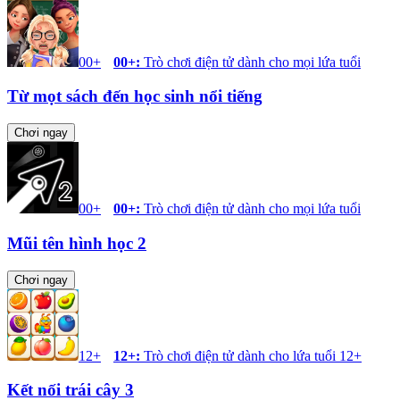
00+
00+
:
Trò chơi điện tử dành cho mọi lứa tuổi
Từ mọt sách đến học sinh nổi tiếng
Chơi ngay
00+
00+
:
Trò chơi điện tử dành cho mọi lứa tuổi
Mũi tên hình học 2
Chơi ngay
12+
12+
:
Trò chơi điện tử dành cho lứa tuổi 12+
Kết nối trái cây 3