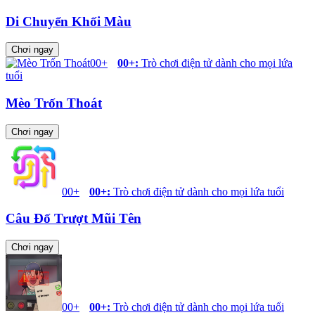
Di Chuyển Khối Màu
Chơi ngay
00+
00+
:
Trò chơi điện tử dành cho mọi lứa
tuổi
Mèo Trốn Thoát
Chơi ngay
00+
00+
:
Trò chơi điện tử dành cho mọi lứa tuổi
Câu Đố Trượt Mũi Tên
Chơi ngay
00+
00+
:
Trò chơi điện tử dành cho mọi lứa tuổi