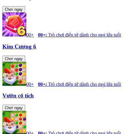
Chơi ngay
00+
00+
:
Trò chơi điện tử dành cho mọi lứa tuổi
Kim Cương 6
Chơi ngay
00+
00+
:
Trò chơi điện tử dành cho mọi lứa tuổi
Vườn cổ tích
Chơi ngay
00+
00+
:
Trò chơi điện tử dành cho mọi lứa tuổi