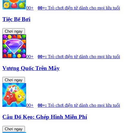
00+
00+
:
Trò chơi điện tử dành cho mọi lứa tuổi
Tiệc Bể Bơi
Chơi ngay
00+
00+
:
Trò chơi điện tử dành cho mọi lứa tuổi
Vương Quốc Trên Mây
Chơi ngay
00+
00+
:
Trò chơi điện tử dành cho mọi lứa tuổi
Câu Đố Kẹo: Ghép Hình Miễn Phí
Chơi ngay