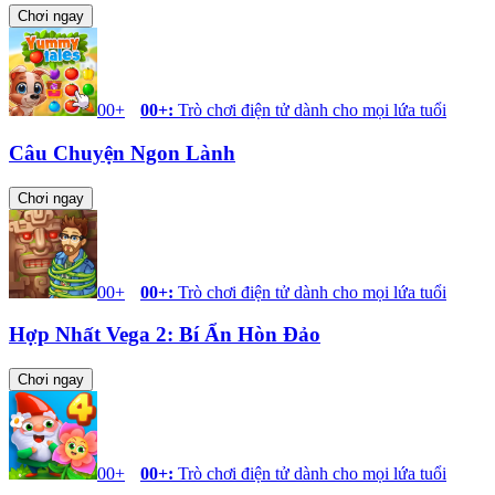
Chơi ngay
00+
00+
:
Trò chơi điện tử dành cho mọi lứa tuổi
Câu Chuyện Ngon Lành
Chơi ngay
00+
00+
:
Trò chơi điện tử dành cho mọi lứa tuổi
Hợp Nhất Vega 2: Bí Ẩn Hòn Đảo
Chơi ngay
00+
00+
:
Trò chơi điện tử dành cho mọi lứa tuổi