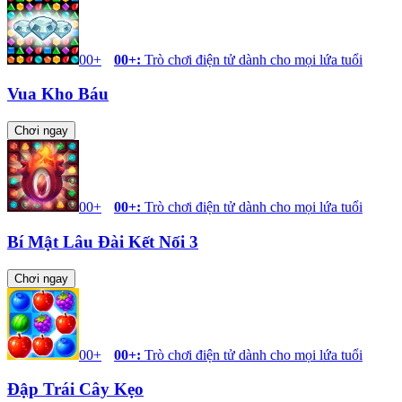
00+
00+
:
Trò chơi điện tử dành cho mọi lứa tuổi
Vua Kho Báu
Chơi ngay
00+
00+
:
Trò chơi điện tử dành cho mọi lứa tuổi
Bí Mật Lâu Đài Kết Nối 3
Chơi ngay
00+
00+
:
Trò chơi điện tử dành cho mọi lứa tuổi
Đập Trái Cây Kẹo