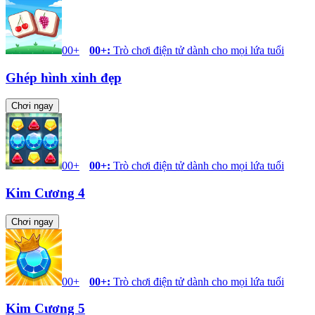
00+
00+
:
Trò chơi điện tử dành cho mọi lứa tuổi
Ghép hình xinh đẹp
Chơi ngay
00+
00+
:
Trò chơi điện tử dành cho mọi lứa tuổi
Kim Cương 4
Chơi ngay
00+
00+
:
Trò chơi điện tử dành cho mọi lứa tuổi
Kim Cương 5