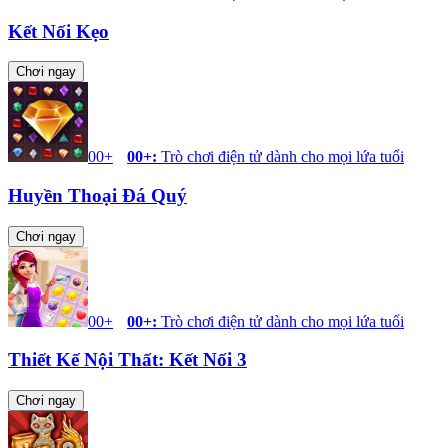
Kết Nối Kẹo
Chơi ngay
00+
00+
:
Trò chơi điện tử dành cho mọi lứa tuổi
Huyền Thoại Đá Quý
Chơi ngay
00+
00+
:
Trò chơi điện tử dành cho mọi lứa tuổi
Thiết Kế Nội Thất: Kết Nối 3
Chơi ngay