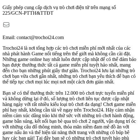
Giấy phép cung cấp dịch vụ trò chơi điện tử trên mạng số
225/GCN-PTTH&TTĐT
Email: contact@trochoi24.com
Trochoi24 là nơi tổng hợp các trò chơi miễn phí mới nhất của các
nhà phát hành Game nổi tiếng trên thế giới mà không cần cài đặt.
Những game online hay nhất luôn được cập nhật để có thể đảm bảo
bạn được thưởng thức tất cả game miễn phí tuyệt hảo nhất, mang
đến cho bạn những phút giây thư giãn. Trochoi24 lưu lại những trò
chơi bạn vừa chơi gần nhất, những trò chơi bạn yêu thích để bạn có
thể tiếp tục chơi mọi lúc mọi nơi một cách đơn giản nhất.
Bạn sẽ có thể thưởng thức trên 12.000 trò chơi trực tuyến miễn phí
và không dừng lại ở đó, số lượng trò chơi liên tục được cập nhật
hàng ngày với rất nhiều kiểu loại trò chơi đa dạng! Chơi game miễn
phí hay nhất, không cần tải về ngay trên Trochoi24. Hãy cảm nhận
niềm cảm xúc dâng trào khi thử sức với những trò chơi hành động,
game bắn súng, kết nối bạn bè qua trò chơi 2 người, vận dụng trí óc
với những câu đố thông minh, thỏa mãn niềm đam mê đồ ăn với
game nấu ăn và thể hiện tài năng thời trang với những cô búp bê
hay các bạn gái! Tại đây bạn sẽ có những trò chơi tuyệt hảo phù