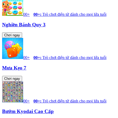
00+
00+
:
Trò chơi điện tử dành cho mọi lứa tuổi
Nghiền Bánh Quy 3
Chơi ngay
00+
00+
:
Trò chơi điện tử dành cho mọi lứa tuổi
Mưa Kẹo 7
Chơi ngay
00+
00+
:
Trò chơi điện tử dành cho mọi lứa tuổi
Bướm Kyodai Cao Cấp