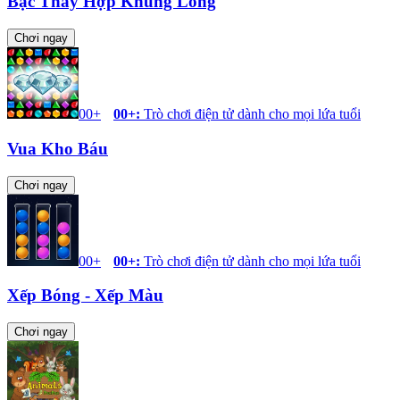
Bậc Thầy Hợp Khủng Long
Chơi ngay
00+
00+
:
Trò chơi điện tử dành cho mọi lứa tuổi
Vua Kho Báu
Chơi ngay
00+
00+
:
Trò chơi điện tử dành cho mọi lứa tuổi
Xếp Bóng - Xếp Màu
Chơi ngay