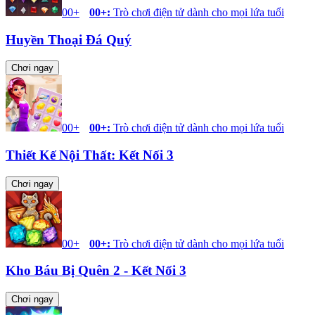
00+
00+
:
Trò chơi điện tử dành cho mọi lứa tuổi
Huyền Thoại Đá Quý
Chơi ngay
00+
00+
:
Trò chơi điện tử dành cho mọi lứa tuổi
Thiết Kế Nội Thất: Kết Nối 3
Chơi ngay
00+
00+
:
Trò chơi điện tử dành cho mọi lứa tuổi
Kho Báu Bị Quên 2 - Kết Nối 3
Chơi ngay