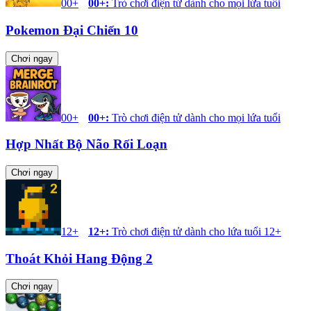
00+
00+
:
Trò chơi điện tử dành cho mọi lứa tuổi
Pokemon Đại Chiến 10
Chơi ngay
00+
00+
:
Trò chơi điện tử dành cho mọi lứa tuổi
Hợp Nhất Bộ Não Rối Loạn
Chơi ngay
12+
12+
:
Trò chơi điện tử dành cho lứa tuổi 12+
Thoát Khỏi Hang Động 2
Chơi ngay