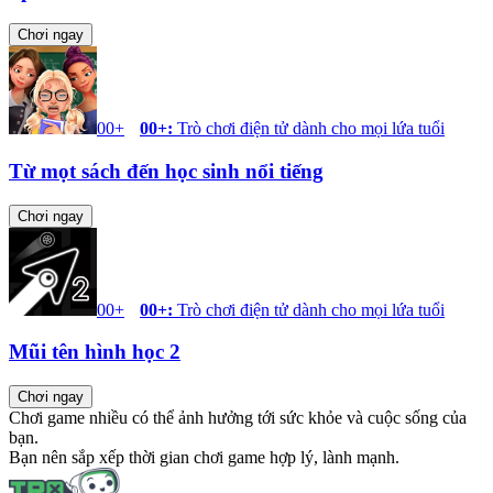
Chơi ngay
00+
00+
:
Trò chơi điện tử dành cho mọi lứa tuổi
Từ mọt sách đến học sinh nổi tiếng
Chơi ngay
00+
00+
:
Trò chơi điện tử dành cho mọi lứa tuổi
Mũi tên hình học 2
Chơi ngay
Chơi game nhiều có thể ảnh hưởng tới sức khỏe và cuộc sống của
bạn.
Bạn nên sắp xếp thời gian chơi game hợp lý, lành mạnh.