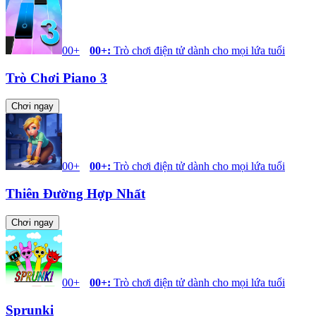
00+
00+
:
Trò chơi điện tử dành cho mọi lứa tuổi
Trò Chơi Piano 3
Chơi ngay
00+
00+
:
Trò chơi điện tử dành cho mọi lứa tuổi
Thiên Đường Hợp Nhất
Chơi ngay
00+
00+
:
Trò chơi điện tử dành cho mọi lứa tuổi
Sprunki