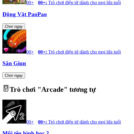
00+
00+
:
Trò chơi điện tử dành cho mọi lứa tuổi
Động Vật PaoPao
Chơi ngay
00+
00+
:
Trò chơi điện tử dành cho mọi lứa tuổi
Săn Giun
Chơi ngay
Trò chơi "
Arcade
" tương tự
00+
00+
:
Trò chơi điện tử dành cho mọi lứa tuổi
Mũi tên hình học 2