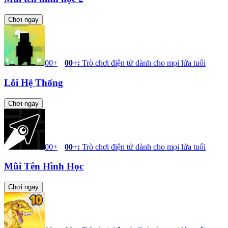
Chơi ngay
00+
00+
:
Trò chơi điện tử dành cho mọi lứa tuổi
Lỗi Hệ Thống
Chơi ngay
00+
00+
:
Trò chơi điện tử dành cho mọi lứa tuổi
Mũi Tên Hình Học
Chơi ngay