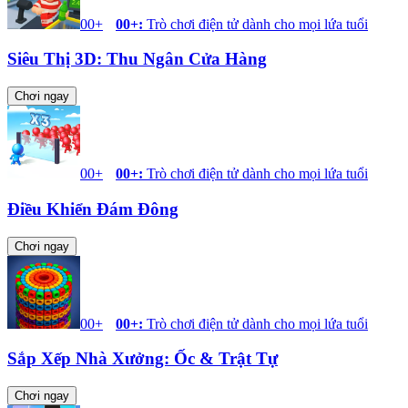
00+
00+
:
Trò chơi điện tử dành cho mọi lứa tuổi
Siêu Thị 3D: Thu Ngân Cửa Hàng
Chơi ngay
00+
00+
:
Trò chơi điện tử dành cho mọi lứa tuổi
Điều Khiển Đám Đông
Chơi ngay
00+
00+
:
Trò chơi điện tử dành cho mọi lứa tuổi
Sắp Xếp Nhà Xưởng: Ốc & Trật Tự
Chơi ngay