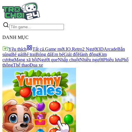
DANH MỤC
Yêu thích
Tất cả
.Game mới
.IO
.Retro
2 Người
3D
Arcade
Bắn
súng
Bé gái
Bé trai
Bóng đá
Em bé
Giải đố
Hành động
Kim
cương
Mạng xã hội
Người que
Nhấp chuột
Nhiều người
Phiêu lưu
Phổ
thông
Thể thao
Đua xe