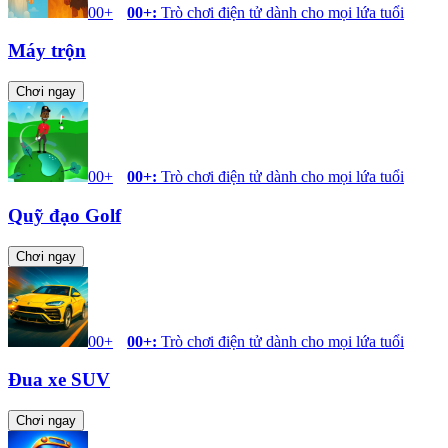
00+
00+
:
Trò chơi điện tử dành cho mọi lứa tuổi
Máy trộn
Chơi ngay
00+
00+
:
Trò chơi điện tử dành cho mọi lứa tuổi
Quỹ đạo Golf
Chơi ngay
00+
00+
:
Trò chơi điện tử dành cho mọi lứa tuổi
Đua xe SUV
Chơi ngay