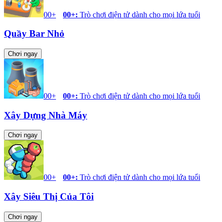
00+
00+
:
Trò chơi điện tử dành cho mọi lứa tuổi
Quầy Bar Nhỏ
Chơi ngay
00+
00+
:
Trò chơi điện tử dành cho mọi lứa tuổi
Xây Dựng Nhà Máy
Chơi ngay
00+
00+
:
Trò chơi điện tử dành cho mọi lứa tuổi
Xây Siêu Thị Của Tôi
Chơi ngay