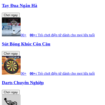
Tay Đua Ngân Hà
Chơi ngay
00+
00+
:
Trò chơi điện tử dành cho mọi lứa tuổi
Sút Bóng Khúc Côn Cầu
Chơi ngay
00+
00+
:
Trò chơi điện tử dành cho mọi lứa tuổi
Darts Chuyên Nghiệp
Chơi ngay