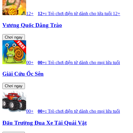
12+
12+
:
Trò chơi điện tử dành cho lứa tuổi 12+
Vương Quốc Dâng Trào
Chơi ngay
00+
00+
:
Trò chơi điện tử dành cho mọi lứa tuổi
Giải Cứu Ốc Sên
Chơi ngay
00+
00+
:
Trò chơi điện tử dành cho mọi lứa tuổi
Đấu Trường Đua Xe Tải Quái Vật