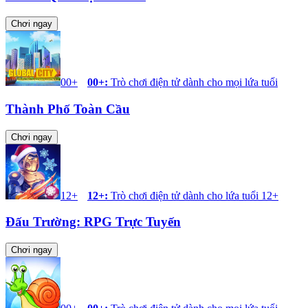
Chơi ngay
00+
00+
:
Trò chơi điện tử dành cho mọi lứa tuổi
Thành Phố Toàn Cầu
Chơi ngay
12+
12+
:
Trò chơi điện tử dành cho lứa tuổi 12+
Đấu Trường: RPG Trực Tuyến
Chơi ngay