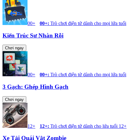
00+
00+
:
Trò chơi điện tử dành cho mọi lứa tuổi
Kiến Trúc Sư Nhàn Rỗi
Chơi ngay
00+
00+
:
Trò chơi điện tử dành cho mọi lứa tuổi
3 Gạch: Ghép Hình Gạch
Chơi ngay
12+
12+
:
Trò chơi điện tử dành cho lứa tuổi 12+
Xe Tải Quái Vật Zombie