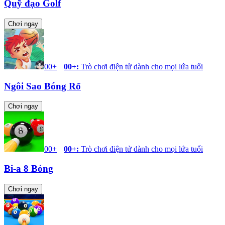
Quỹ đạo Golf
Chơi ngay
00+
00+
:
Trò chơi điện tử dành cho mọi lứa tuổi
Ngôi Sao Bóng Rổ
Chơi ngay
00+
00+
:
Trò chơi điện tử dành cho mọi lứa tuổi
Bi-a 8 Bóng
Chơi ngay