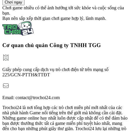
Chơi ngay
Chơi game nhiều có thể ảnh hưởng tới sức khỏe và cuộc sống của
bạn.
Bạn nên sắp xếp thời gian chơi game hợp lý, lành mạnh.
Cơ quan chủ quản Công ty TNHH TGG
Giấy phép cung cấp dịch vụ trò chơi điện tử trên mạng số
225/GCN-PTTH&TTĐT
Email: contact@trochoi24.com
Trochoi24 là nơi tổng hợp các trò chơi miễn phí mới nhất của các
nhà phát hành Game nổi tiếng trên thế giới mà không cần cài đặt.
Những game online hay nhất luôn được cập nhật để có thể đảm bảo
bạn được thưởng thức tất cả game miễn phí tuyệt hảo nhất, mang
đến cho bạn những phút giây thư giãn. Trochoi24 lưu lại những trò