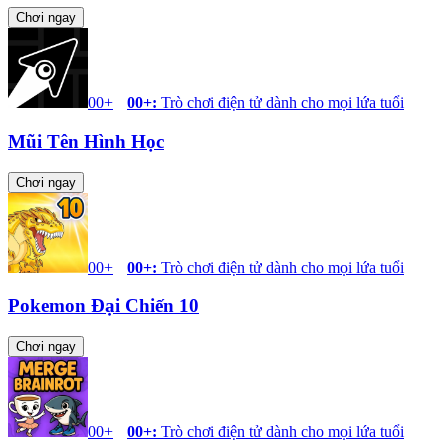
Chơi ngay
00+
00+
:
Trò chơi điện tử dành cho mọi lứa tuổi
Mũi Tên Hình Học
Chơi ngay
00+
00+
:
Trò chơi điện tử dành cho mọi lứa tuổi
Pokemon Đại Chiến 10
Chơi ngay
00+
00+
:
Trò chơi điện tử dành cho mọi lứa tuổi