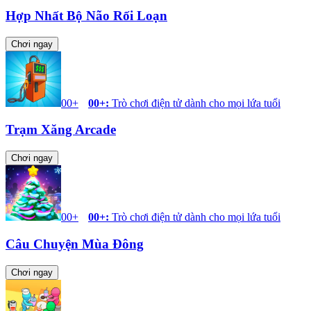
Hợp Nhất Bộ Não Rối Loạn
Chơi ngay
00+
00+
:
Trò chơi điện tử dành cho mọi lứa tuổi
Trạm Xăng Arcade
Chơi ngay
00+
00+
:
Trò chơi điện tử dành cho mọi lứa tuổi
Câu Chuyện Mùa Đông
Chơi ngay