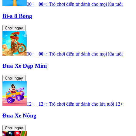
00+
00+
:
Trò chơi điện tử dành cho mọi lứa tuổi
Bi-a 8 Bóng
Chơi ngay
00+
00+
:
Trò chơi điện tử dành cho mọi lứa tuổi
Đua Xe Đạp Mini
Chơi ngay
12+
12+
:
Trò chơi điện tử dành cho lứa tuổi 12+
Đua Xe Nóng
Chơi ngay