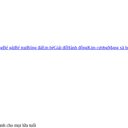
ng
Bé gái
Bé trai
Bóng đá
Em bé
Giải đố
Hành động
Kim cương
Mạng xã h
ành cho mọi lứa tuổi