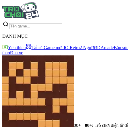
DANH MỤC
Yêu thích
Tất cả
.Game mới
.IO
.Retro
2 Người
3D
Arcade
Bắn sú
thao
Đua xe
00+
00+
:
Trò chơi điện tử d