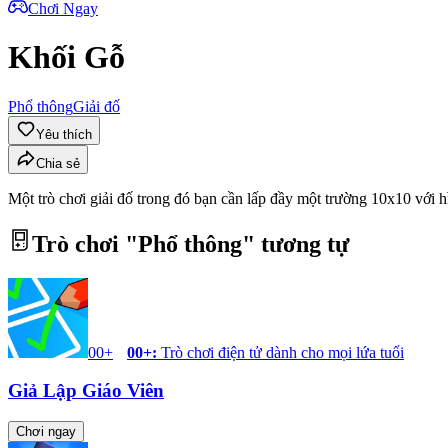
Chơi Ngay
Khối Gỗ
Phổ thông
Giải đố
Yêu thích
Chia sẻ
Một trò chơi giải đố trong đó bạn cần lấp đầy một trường 10x10 với 
Trò chơi "
Phổ thông
" tương tự
00+
00+
:
Trò chơi điện tử dành cho mọi lứa tuổi
Giả Lập Giáo Viên
Chơi ngay