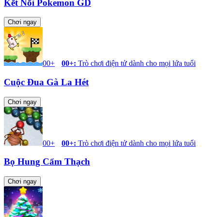
Kết Nối Pokemon GD
Chơi ngay
00+
00+
:
Trò chơi điện tử dành cho mọi lứa tuổi
Cuộc Đua Gà La Hét
Chơi ngay
00+
00+
:
Trò chơi điện tử dành cho mọi lứa tuổi
Bọ Hung Cẩm Thạch
Chơi ngay