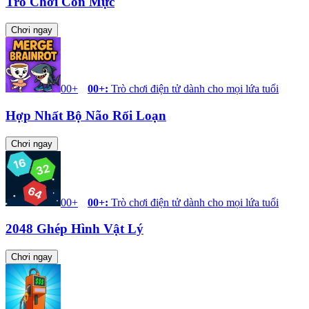
Trò Chơi Con Mực
Chơi ngay
00+
00+
:
Trò chơi điện tử dành cho mọi lứa tuổi
Hợp Nhất Bộ Não Rối Loạn
Chơi ngay
00+
00+
:
Trò chơi điện tử dành cho mọi lứa tuổi
2048 Ghép Hình Vật Lý
Chơi ngay