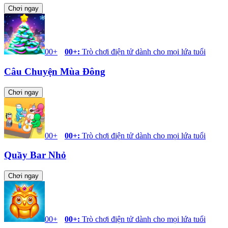
Chơi ngay
00+
00+
:
Trò chơi điện tử dành cho mọi lứa tuổi
Câu Chuyện Mùa Đông
Chơi ngay
00+
00+
:
Trò chơi điện tử dành cho mọi lứa tuổi
Quầy Bar Nhỏ
Chơi ngay
00+
00+
:
Trò chơi điện tử dành cho mọi lứa tuổi