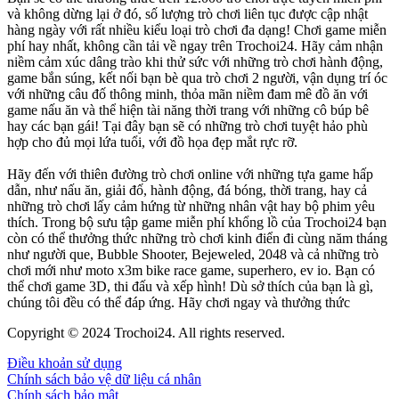
và không dừng lại ở đó, số lượng trò chơi liên tục được cập nhật
hàng ngày với rất nhiều kiểu loại trò chơi đa dạng! Chơi game miễn
phí hay nhất, không cần tải về ngay trên Trochoi24. Hãy cảm nhận
niềm cảm xúc dâng trào khi thử sức với những trò chơi hành động,
game bắn súng, kết nối bạn bè qua trò chơi 2 người, vận dụng trí óc
với những câu đố thông minh, thỏa mãn niềm đam mê đồ ăn với
game nấu ăn và thể hiện tài năng thời trang với những cô búp bê
hay các bạn gái! Tại đây bạn sẽ có những trò chơi tuyệt hảo phù
hợp cho đủ mọi lứa tuổi, với đồ họa đẹp mắt rực rỡ.
Hãy đến với thiên đường trò chơi online với những tựa game hấp
dẫn, như nấu ăn, giải đố, hành động, đá bóng, thời trang, hay cả
những trò chơi lấy cảm hứng từ những nhân vật hay bộ phim yêu
thích. Trong bộ sưu tập game miễn phí khổng lồ của Trochoi24 bạn
còn có thể thưởng thức những trò chơi kinh điển đi cùng năm tháng
như người que, Bubble Shooter, Bejeweled, 2048 và cả những trò
chơi mới như moto x3m bike race game, superhero, ev io. Bạn có
thể chơi game 3D, thi đấu và xếp hình! Dù sở thích của bạn là gì,
chúng tôi đều có thể đáp ứng. Hãy chơi ngay và thưởng thức
Copyright © 2024 Trochoi24. All rights reserved.
Điều khoản sử dụng
Chính sách bảo vệ dữ liệu cá nhân
Chính sách bảo mật