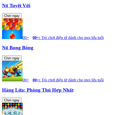
Nổ Tuyệt Vời
Chơi ngay
00+
00+
:
Trò chơi điện tử dành cho mọi lứa tuổi
Nổ Bong Bóng
Chơi ngay
00+
00+
:
Trò chơi điện tử dành cho mọi lứa tuổi
Hàng Lửa: Phòng Thủ Hợp Nhất
Chơi ngay