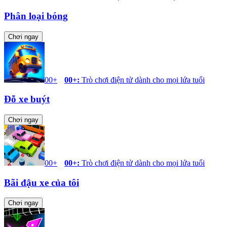
Phân loại bóng
Chơi ngay
00+
00+
:
Trò chơi điện tử dành cho mọi lứa tuổi
Đỗ xe buýt
Chơi ngay
00+
00+
:
Trò chơi điện tử dành cho mọi lứa tuổi
Bãi đậu xe của tôi
Chơi ngay