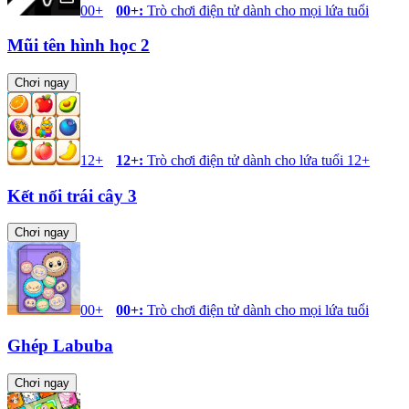
00+
00+
:
Trò chơi điện tử dành cho mọi lứa tuổi
Mũi tên hình học 2
Chơi ngay
12+
12+
:
Trò chơi điện tử dành cho lứa tuổi 12+
Kết nối trái cây 3
Chơi ngay
00+
00+
:
Trò chơi điện tử dành cho mọi lứa tuổi
Ghép Labuba
Chơi ngay