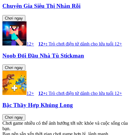
Chuyên Gia Siêu Thị Nhàn Rỗi
Chơi ngay
12+
12+
:
Trò chơi điện tử dành cho lứa tuổi 12+
Noob Đối Đầu Nhà Tù Stickman
Chơi ngay
12+
12+
:
Trò chơi điện tử dành cho lứa tuổi 12+
Bậc Thầy Hợp Khủng Long
Chơi ngay
Chơi game nhiều có thể ảnh hưởng tới sức khỏe và cuộc sống của
bạn.
Bạn nên sắp xếp thời gian chơi game hợp lý, lành mạnh.