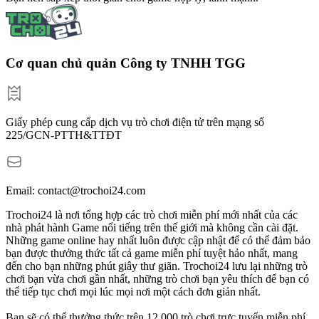
Cơ quan chủ quản Công ty TNHH TGG
Giấy phép cung cấp dịch vụ trò chơi điện tử trên mạng số
225/GCN-PTTH&TTĐT
Email: contact@trochoi24.com
Trochoi24 là nơi tổng hợp các trò chơi miễn phí mới nhất của các
nhà phát hành Game nổi tiếng trên thế giới mà không cần cài đặt.
Những game online hay nhất luôn được cập nhật để có thể đảm bảo
bạn được thưởng thức tất cả game miễn phí tuyệt hảo nhất, mang
đến cho bạn những phút giây thư giãn. Trochoi24 lưu lại những trò
chơi bạn vừa chơi gần nhất, những trò chơi bạn yêu thích để bạn có
thể tiếp tục chơi mọi lúc mọi nơi một cách đơn giản nhất.
Bạn sẽ có thể thưởng thức trên 12.000 trò chơi trực tuyến miễn phí