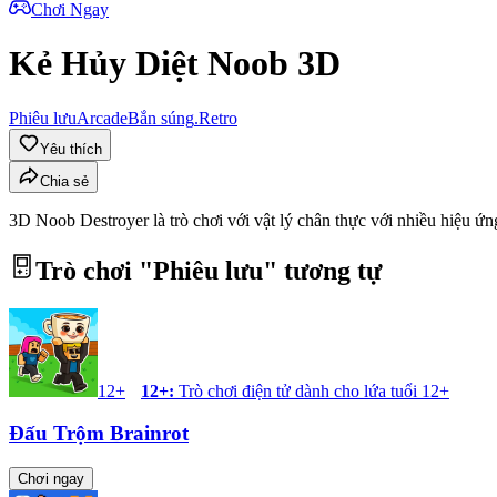
Chơi Ngay
Kẻ Hủy Diệt Noob 3D
Phiêu lưu
Arcade
Bắn súng
.Retro
Yêu thích
Chia sẻ
3D Noob Destroyer là trò chơi với vật lý chân thực với nhiều hiệu ứn
Trò chơi "
Phiêu lưu
" tương tự
12+
12+
:
Trò chơi điện tử dành cho lứa tuổi 12+
Đấu Trộm Brainrot
Chơi ngay