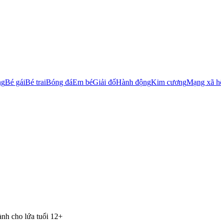
ng
Bé gái
Bé trai
Bóng đá
Em bé
Giải đố
Hành động
Kim cương
Mạng xã h
ành cho lứa tuổi 12+