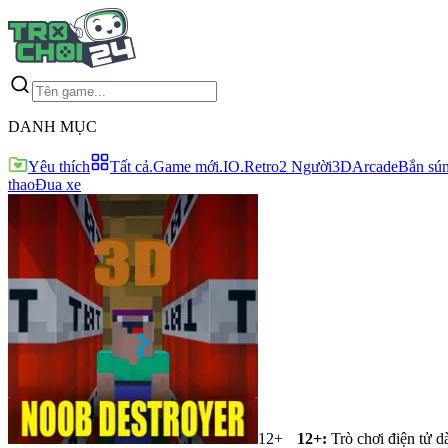
DANH MỤC
Yêu thích
Tất cả
.Game mới
.IO
.Retro
2 Người
3D
Arcade
Bắn sú
thao
Đua xe
12+
12+
:
Trò chơi điện tử d