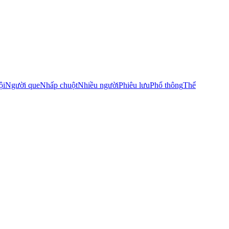
ội
Người que
Nhấp chuột
Nhiều người
Phiêu lưu
Phổ thông
Thể