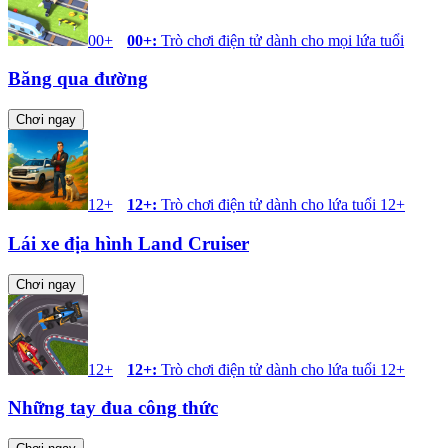
00+
00+
:
Trò chơi điện tử dành cho mọi lứa tuổi
Băng qua đường
Chơi ngay
12+
12+
:
Trò chơi điện tử dành cho lứa tuổi 12+
Lái xe địa hình Land Cruiser
Chơi ngay
12+
12+
:
Trò chơi điện tử dành cho lứa tuổi 12+
Những tay đua công thức