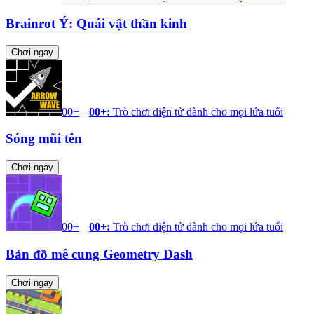
Brainrot Ý: Quái vật thần kinh
Chơi ngay
00+
00+
:
Trò chơi điện tử dành cho mọi lứa tuổi
Sóng mũi tên
Chơi ngay
00+
00+
:
Trò chơi điện tử dành cho mọi lứa tuổi
Bản đồ mê cung Geometry Dash
Chơi ngay