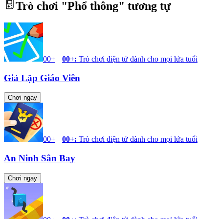
Trò chơi "
Phổ thông
" tương tự
00+
00+
:
Trò chơi điện tử dành cho mọi lứa tuổi
Giả Lập Giáo Viên
Chơi ngay
00+
00+
:
Trò chơi điện tử dành cho mọi lứa tuổi
An Ninh Sân Bay
Chơi ngay