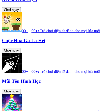
Chơi ngay
00+
00+
:
Trò chơi điện tử dành cho mọi lứa tuổi
Cuộc Đua Gà La Hét
Chơi ngay
00+
00+
:
Trò chơi điện tử dành cho mọi lứa tuổi
Mũi Tên Hình Học
Chơi ngay