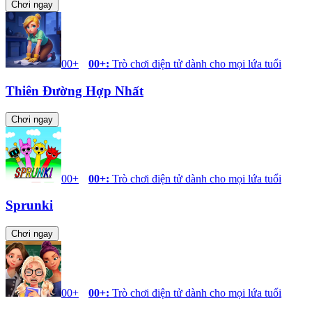
Chơi ngay
00+
00+
:
Trò chơi điện tử dành cho mọi lứa tuổi
Thiên Đường Hợp Nhất
Chơi ngay
00+
00+
:
Trò chơi điện tử dành cho mọi lứa tuổi
Sprunki
Chơi ngay
00+
00+
:
Trò chơi điện tử dành cho mọi lứa tuổi