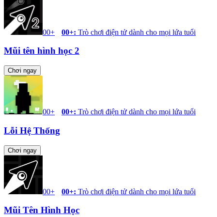
00+
00+
:
Trò chơi điện tử dành cho mọi lứa tuổi
Mũi tên hình học 2
Chơi ngay
00+
00+
:
Trò chơi điện tử dành cho mọi lứa tuổi
Lỗi Hệ Thống
Chơi ngay
00+
00+
:
Trò chơi điện tử dành cho mọi lứa tuổi
Mũi Tên Hình Học