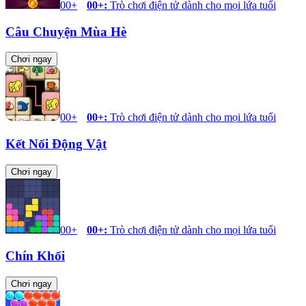
00+
00+
:
Trò chơi điện tử dành cho mọi lứa tuổi
Câu Chuyện Mùa Hè
Chơi ngay
00+
00+
:
Trò chơi điện tử dành cho mọi lứa tuổi
Kết Nối Động Vật
Chơi ngay
00+
00+
:
Trò chơi điện tử dành cho mọi lứa tuổi
Chín Khối
Chơi ngay