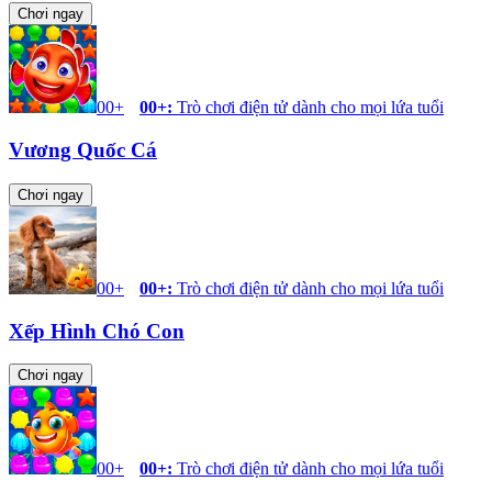
Chơi ngay
00+
00+
:
Trò chơi điện tử dành cho mọi lứa tuổi
Vương Quốc Cá
Chơi ngay
00+
00+
:
Trò chơi điện tử dành cho mọi lứa tuổi
Xếp Hình Chó Con
Chơi ngay
00+
00+
:
Trò chơi điện tử dành cho mọi lứa tuổi