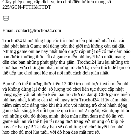
Giấy phép cung cấp dịch vụ trò chơi điện tử trên mạng số
225/GCN-PTTH&TTĐT
Email: contact@trochoi24.com
Trochoi24 là nơi tổng hợp các trò chơi miễn phí mới nhất của các
nhà phát hành Game nổi tiếng trên thế giới mà không cần cài đặt.
Những game online hay nhất luôn được cập nhật để có thể đảm bảo
bạn được thưởng thức tất cả game miễn phí tuyệt hảo nhất, mang
đến cho bạn những phút giây thư giãn. Trochoi24 lưu lại những trò
chơi bạn vừa chơi gần nhất, những trò chơi bạn yêu thích để bạn có
thể tiếp tục chơi mọi lúc mọi nơi một cách đơn giản nhất.
Bạn sẽ có thể thưởng thức trên 12.000 trò chơi trực tuyến miễn phí
và không dừng lại ở đó, số lượng trò chơi liên tục được cập nhật
hàng ngày với rất nhiều kiểu loại trò chơi đa dạng! Chơi game miễn
phí hay nhất, không cần tải về ngay trên Trochoi24. Hãy cảm nhận
niềm cảm xúc dâng trào khi thử sức với những trò chơi hành động,
game bắn súng, kết nối bạn bè qua trò chơi 2 người, vận dụng trí óc
với những câu đố thông minh, thỏa mãn niềm đam mê đồ ăn với
game nấu ăn và thể hiện tài năng thời trang với những cô búp bê
hay các bạn gái! Tại đây bạn sẽ có những trò chơi tuyệt hảo phù
hợp cho đủ mọi lứa tuổi, với đồ họa đẹp mắt rực rỡ.