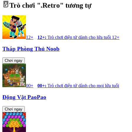
Trò chơi "
.Retro
" tương tự
12+
12+
:
Trò chơi điện tử dành cho lứa tuổi 12+
Tháp Phòng Thủ Noob
Chơi ngay
00+
00+
:
Trò chơi điện tử dành cho mọi lứa tuổi
Động Vật PaoPao
Chơi ngay